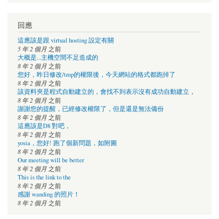
回應
這應該是跟 virtual hosting 設定有關
5 年 2 個月
之前
大概是...主機空間不足造成的
8 年 2 個月
之前
您好，昨日修改/tmp的權限後，今天網站的格式都跑掉了
8 年 2 個月
之前
該資料夾是程式自動建立的，會找不到表示沒有成功自動建立，
8 年 2 個月
之前
謝謝您的提醒，已經修改權限了，但是還是無法備份
8 年 2 個月
之前
這應該是D8 對吧，
8 年 2 個月
之前
yosia，您好! 跑了個新問題，如附圖
8 年 2 個月
之前
Our meeting will be better
8 年 2 個月
之前
This is the link to the
8 年 2 個月
之前
感謝 wanding 的照片！
8 年 2 個月
之前