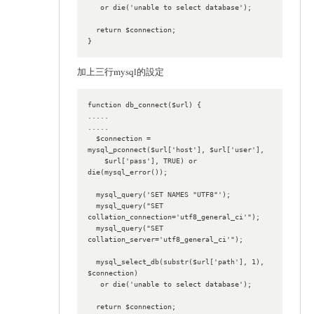
   or die('unable to select database');

  return $connection;

加上三行mysql的設定
function db_connect($url) {

.....

.....

  $connection = 
mysql_pconnect($url['host'], $url['user'],

    $url['pass'], TRUE) or 
die(mysql_error());

  mysql_query('SET NAMES "UTF8"');

  mysql_query("SET 
collation_connection='utf8_general_ci'");

  mysql_query("SET 
collation_server='utf8_general_ci'");

  mysql_select_db(substr($url['path'], 1), 
$connection)

   or die('unable to select database');

  return $connection;
