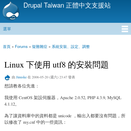
Drupal Taiwan 正體中文支援站
移
至
主
內
選單
容
主選單
首頁
»
Forums
»
疑難雜症
»
系統安裝、設定、調整
您在這裡
Linux 下使用 utf8 的安裝問題
由
Jinuske
在 2006-05-20 (週六) 23:47 發表
想請教各位先進：
我使用 CentOS 架設伺服器，Apache 2.0.52, PHP 4.3.9, MySQL
4.1.12。
為了讓資料庫中的資料都是 unicode ，輸出入都要沒有問題，所
以修改了 my.cnf 中的一些資訊：