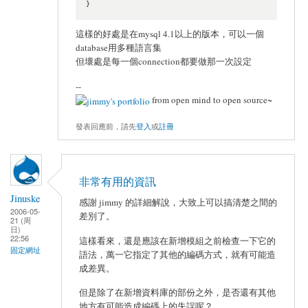
}
這樣的好處是在mysql 4.1以上的版本，可以一個
database用多種語言集
但壞處是每一個connection都要做那一次設定
--
from open mind to open source~
發表回應前，請先
登入
或
註冊
非常有用的資訊
Jinuske
感謝 jimmy 的詳細解說，大致上可以搞清楚之間的
2006-05-
差別了。
21 (周
日)
22:56
這樣看來，還是應該在新增模組之前檢查一下它的
固定網址
語法，萬一它指定了其他的編碼方式，就有可能造
成差異。
但是除了在新增資料庫的部份之外，是否還有其他
地方有可能造成編碼上的失誤呢？