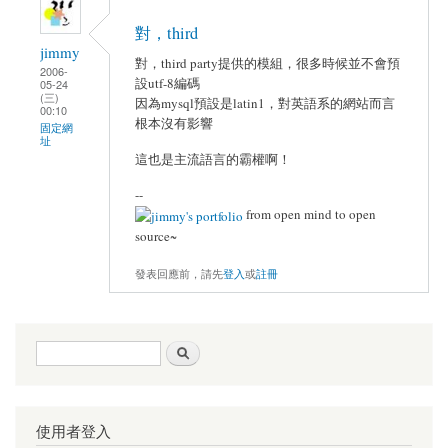
對，third
jimmy
對，third party提供的模組，很多時候並不會預
2006-
設utf-8編碼
05-24
(三)
因為mysql預設是latin1，對英語系的網站而言
00:10
根本沒有影響
固定網
址
這也是主流語言的霸權啊！
--
from open mind to open
source~
發表回應前，請先
登入
或
註冊
搜尋表單
搜尋
使用者登入