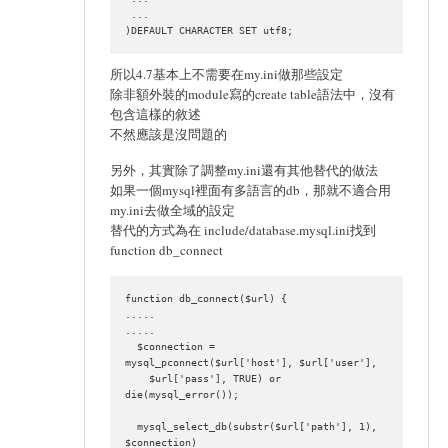
 ...

)DEFAULT CHARACTER SET utf8;
所以4.7基本上不需要在my.ini做那些設定
除非額外裝的module寫的create table語法中，沒有
包含這樣的敘述
不然應該是沒問題的
另外，其實除了調整my.ini還有其他替代的做法
如果一個mysql裡面有多語言的db，那就不適合用
my.ini去做全域的設定
替代的方式為在 include/database.mysql.ini找到
function db_connect
function db_connect($url) {

.....

.....

  $connection = 
mysql_pconnect($url['host'], $url['user'],

    $url['pass'], TRUE) or 
die(mysql_error());

  mysql_select_db(substr($url['path'], 1), 
$connection)
