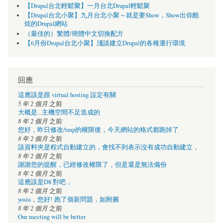
【Drupal台北輕鬆聚】一月台北Drupal輕鬆聚
【Drupal台北小聚】九月台北小聚～就是要Show，Show出你酷
炫的Drupal網站
（最佳的）繁體/簡體中文切換配方
【6月份Drupal台北小聚】淺談建立Drupal的各種運行環境
回應
這應該是跟 virtual hosting 設定有關
5 年 2 個月
之前
大概是...主機空間不足造成的
8 年 2 個月
之前
您好，昨日修改/tmp的權限後，今天網站的格式都跑掉了
8 年 2 個月
之前
該資料夾是程式自動建立的，會找不到表示沒有成功自動建立，
8 年 2 個月
之前
謝謝您的提醒，已經修改權限了，但是還是無法備份
8 年 2 個月
之前
這應該是D8 對吧，
8 年 2 個月
之前
yosia，您好! 跑了個新問題，如附圖
8 年 2 個月
之前
Our meeting will be better