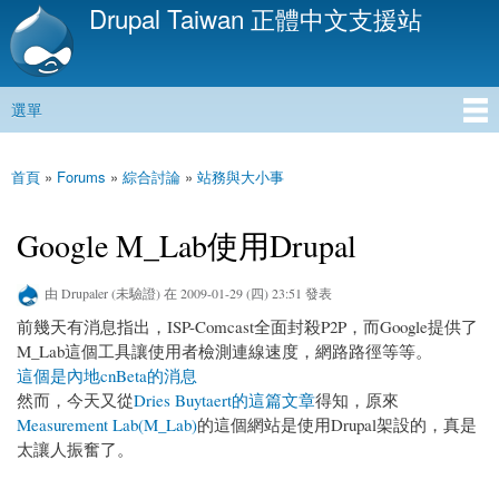
Drupal Taiwan 正體中文支援站
移
至
主
內
選單
容
主選單
首頁
»
Forums
»
綜合討論
»
站務與大小事
您在這裡
Google M_Lab使用Drupal
由
Drupaler (未驗證)
在 2009-01-29 (四) 23:51 發表
前幾天有消息指出，ISP-Comcast全面封殺P2P，而Google提供了
M_Lab這個工具讓使用者檢測連線速度，網路路徑等等。
這個是內地cnBeta的消息
然而，今天又從
Dries Buytaert的這篇文章
得知，原來
Measurement Lab(M_Lab)
的這個網站是使用Drupal架設的，真是
太讓人振奮了。