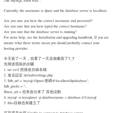
The MySQL error was: .
Currently, the username is dpusr and the database server is localhost.
Are you sure you have the correct username and password?
Are you sure that you have typed the correct hostname?
Are you sure that the database server is running?
For more help, see the Installation and upgrading handbook. If you are
unsure what these terms mean you should probably contact your
hosting provider.
今天裝了一天，也看了一天這個畫面了T_T
先簡述我裝的步驟
1. tar zxvf 然後改目錄名稱
2. 進去設定 default/settings.php
3. $db_url = 'mysql://dpusr:密碼@localhost/dpdatabase';
$db_prefix = '';
$base_url = 也有改出來了 其他沒動
4. mysql -u mysqluser -p databasename < database.4.0.mysql
5. files目錄也有建立了
可是還是出現 Unable to connect to database server ...