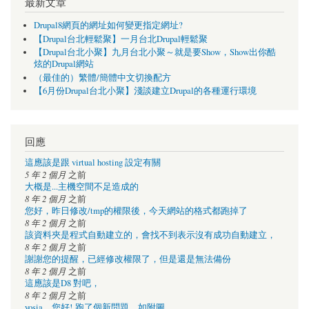
最新文章
Drupal8網頁的網址如何變更指定網址?
【Drupal台北輕鬆聚】一月台北Drupal輕鬆聚
【Drupal台北小聚】九月台北小聚～就是要Show，Show出你酷
炫的Drupal網站
（最佳的）繁體/簡體中文切換配方
【6月份Drupal台北小聚】淺談建立Drupal的各種運行環境
回應
這應該是跟 virtual hosting 設定有關
5 年 2 個月
之前
大概是...主機空間不足造成的
8 年 2 個月
之前
您好，昨日修改/tmp的權限後，今天網站的格式都跑掉了
8 年 2 個月
之前
該資料夾是程式自動建立的，會找不到表示沒有成功自動建立，
8 年 2 個月
之前
謝謝您的提醒，已經修改權限了，但是還是無法備份
8 年 2 個月
之前
這應該是D8 對吧，
8 年 2 個月
之前
yosia，您好! 跑了個新問題，如附圖