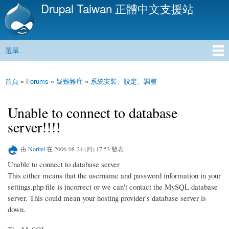
Drupal Taiwan 正體中文支援站
移
至
主
內
選單
容
主選單
首頁
»
Forums
»
疑難雜症
»
系統安裝、設定、調整
您在這裡
Unable to connect to database
server!!!!
由
Noritel
在 2006-08-24 (四) 17:53 發表
Unable to connect to database server
This either means that the username and password information in your
settings.php file is incorrect or we can't contact the MySQL database
server. This could mean your hosting provider's database server is
down.