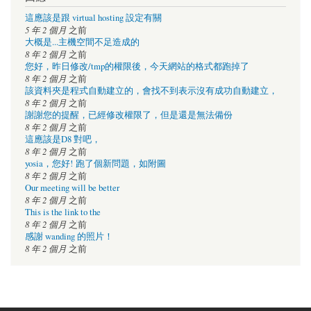
這應該是跟 virtual hosting 設定有關
5 年 2 個月
之前
大概是...主機空間不足造成的
8 年 2 個月
之前
您好，昨日修改/tmp的權限後，今天網站的格式都跑掉了
8 年 2 個月
之前
該資料夾是程式自動建立的，會找不到表示沒有成功自動建立，
8 年 2 個月
之前
謝謝您的提醒，已經修改權限了，但是還是無法備份
8 年 2 個月
之前
這應該是D8 對吧，
8 年 2 個月
之前
yosia，您好! 跑了個新問題，如附圖
8 年 2 個月
之前
Our meeting will be better
8 年 2 個月
之前
This is the link to the
8 年 2 個月
之前
感謝 wanding 的照片！
8 年 2 個月
之前