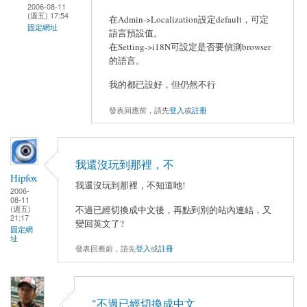
2006-08-11
(週五) 17:54
在Admin->Localization設定default，可定
固定網址
語言預設值。
在Setting->i18N可設定是否要偵測browser
的語言。
我的都已設好，但仍然不行
發表回應前，請先
登入
或
註冊
我還沒玩到那裡，不
Hipfox
我還沒玩到那裡，不知道吔!
2006-
08-11
(週五)
不過已經切換成中文後，再點到別的站內連結，又
21:17
變回英文了?
固定網
址
發表回應前，請先
登入
或
註冊
"不過已經切換成中文