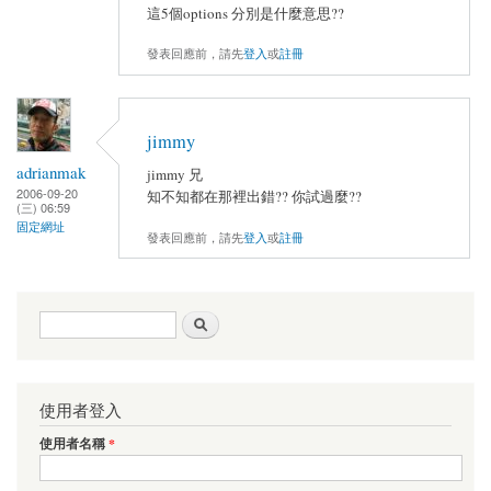
這5個options 分別是什麼意思??
發表回應前，請先
登入
或
註冊
jimmy
adrianmak
jimmy 兄
2006-09-20
知不知都在那裡出錯?? 你試過麼??
(三) 06:59
固定網址
發表回應前，請先
登入
或
註冊
搜尋表單
搜尋
使用者登入
使用者名稱
*