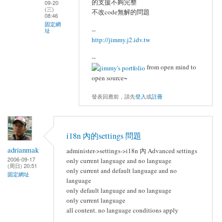
的支援不夠完整
09-20
(三)
不改code無解的問題
08:46
固定網
--
址
http://jimmy.j2.idv.tw
--
from open mind to
open source~
發表回應前，請先
登入
或
註冊
i18n 內的settings 問題
adrianmak
administer->settings->i18n 內 Advanced settings
2006-09-17
only current language and no language
(周日) 20:51
only current and default language and no
固定網址
language
only default language and no language
only current language
all content. no language conditions apply