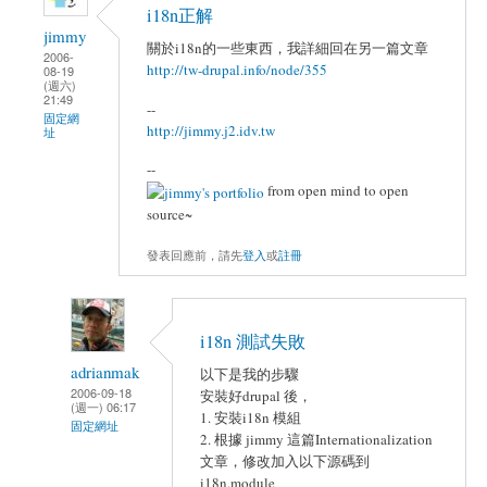
i18n正解
jimmy
關於i18n的一些東西，我詳細回在另一篇文章
2006-
http://tw-drupal.info/node/355
08-19
(週六)
21:49
--
固定網
http://jimmy.j2.idv.tw
址
--
from open mind to open
source~
發表回應前，請先
登入
或
註冊
i18n 測試失敗
adrianmak
以下是我的步驟
2006-09-18
安裝好drupal 後，
(週一) 06:17
1. 安裝i18n 模組
固定網址
2. 根據 jimmy 這篇Internationalization
文章，修改加入以下源碼到
i18n.module