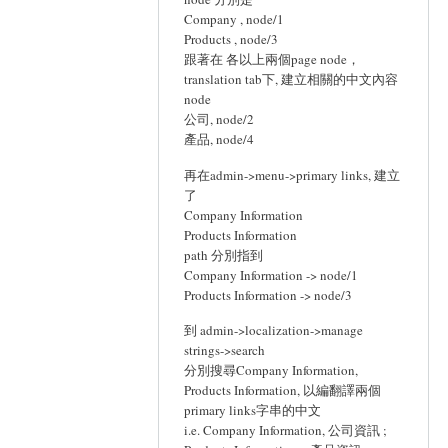
Company , node/1
Products , node/3
跟著在 各以上兩個page node，
translation tab下, 建立相關的中文內容
node
公司, node/2
產品, node/4
再在admin->menu->primary links, 建立
了
Company Information
Products Information
path 分別指到
Company Information -> node/1
Products Information -> node/3
到 admin->localization->manage
strings->search
分別搜尋Company Information,
Products Information, 以編翻譯兩個
primary links字串的中文
i.e. Company Information, 公司資訊 ;