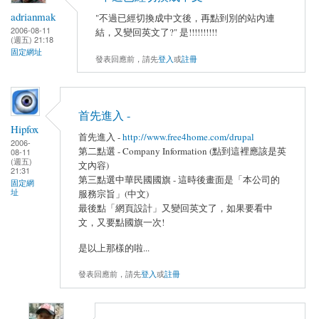
adrianmak
"不過已經切換成中文後，再點到別的站內連
2006-08-11
結，又變回英文了?" 是!!!!!!!!!!
(週五) 21:18
固定網址
發表回應前，請先
登入
或
註冊
首先進入 -
Hipfox
首先進入 -
http://www.free4home.com/drupal
2006-
第二點選 - Company Information (點到這裡應該是英
08-11
(週五)
文內容)
21:31
第三點選中華民國國旗 - 這時後畫面是「本公司的
固定網
址
服務宗旨」(中文)
最後點「網頁設計」又變回英文了，如果要看中
文，又要點國旗一次!
是以上那樣的啦...
發表回應前，請先
登入
或
註冊