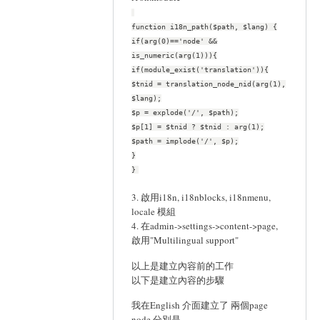
function i18n_path($path, $lang) {
if(arg(0)=='node' &&
is_numeric(arg(1))){
if(module_exist('translation')){
$tnid = translation_node_nid(arg(1),
$lang);
$p = explode('/', $path);
$p[1] = $tnid ? $tnid : arg(1);
$path = implode('/', $p);
}
}
3. 啟用i18n, i18nblocks, i18nmenu,
locale 模組
4. 在admin->settings->content->page,
啟用"Multilingual support"
以上是建立內容前的工作
以下是建立內容的步驟
我在English 介面建立了 兩個page
node 分別是