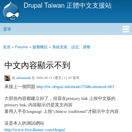
Drupal Taiwan 正體中文支援站
移
至
主
內
選單
容
主選單
首頁
»
Forums
»
疑難雜症
»
系統安裝、設定、調整
您在這裡
中文內容顯示不到
由
adrianmak
在 2006-08-11 (週五) 11:49 發表
承接上一個問題
http://tw-drupal.info/node/334#comment-663
大部份內容都建立好了，但當在primary link 上按中文版的
primary link, 內容顯示仍是英文內容
要用人手在language 上按"chinese traditional"才顯示中文內容
這是本人的測試網站
http://www.free4home.com/drupal