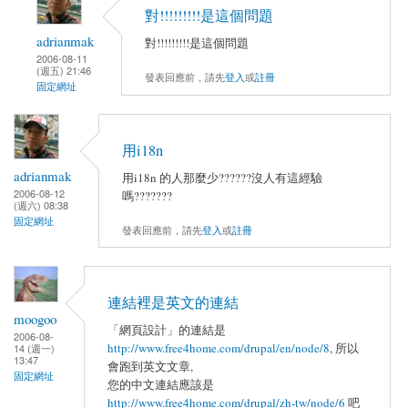
對!!!!!!!!!是這個問題
adrianmak
對!!!!!!!!!是這個問題
2006-08-11
(週五) 21:46
發表回應前，請先
登入
或
註冊
固定網址
用i18n
adrianmak
用i18n 的人那麼少??????沒人有這經驗
2006-08-12
嗎???????
(週六) 08:38
固定網址
發表回應前，請先
登入
或
註冊
連結裡是英文的連結
moogoo
「網頁設計」的連結是
2006-08-
http://www.free4home.com/drupal/en/node/8
, 所以
14 (週一)
13:47
會跑到英文文章,
固定網址
您的中文連結應該是
http://www.free4home.com/drupal/zh-tw/node/6
吧