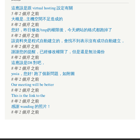
這應該是跟 virtual hosting 設定有關
5 年 2 個月
之前
大概是...主機空間不足造成的
8 年 2 個月
之前
您好，昨日修改/tmp的權限後，今天網站的格式都跑掉了
8 年 2 個月
之前
該資料夾是程式自動建立的，會找不到表示沒有成功自動建立，
8 年 2 個月
之前
謝謝您的提醒，已經修改權限了，但是還是無法備份
8 年 2 個月
之前
這應該是D8 對吧，
8 年 2 個月
之前
yosia，您好! 跑了個新問題，如附圖
8 年 2 個月
之前
Our meeting will be better
8 年 2 個月
之前
This is the link to the
8 年 2 個月
之前
感謝 wanding 的照片！
8 年 2 個月
之前