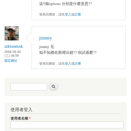
這5個options 分別是什麼意思??
發表回應前，請先
登入
或
註冊
jimmy
adrianmak
jimmy 兄
2006-09-20
知不知都在那裡出錯?? 你試過麼??
(三) 06:59
固定網址
發表回應前，請先
登入
或
註冊
搜尋表單
搜尋
使用者登入
使用者名稱
*