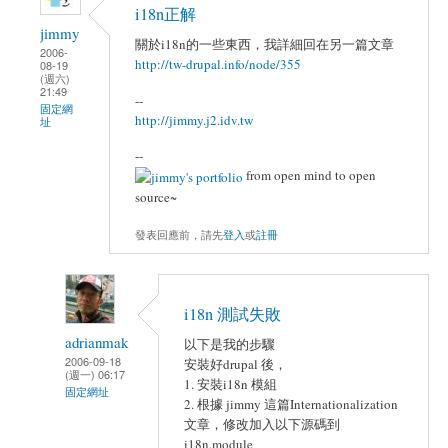
i18n正解
jimmy
關於i18n的一些東西，我詳細回在另一篇文章
2006-
http://tw-drupal.info/node/355
08-19
(週六)
21:49
--
固定網
http://jimmy.j2.idv.tw
址
--
from open mind to open
source~
發表回應前，請先
登入
或
註冊
i18n 測試失敗
adrianmak
以下是我的步驟
2006-09-18
安裝好drupal 後，
(週一) 06:17
1. 安裝i18n 模組
固定網址
2. 根據 jimmy 這篇Internationalization
文章，修改加入以下源碼到
i18n.module