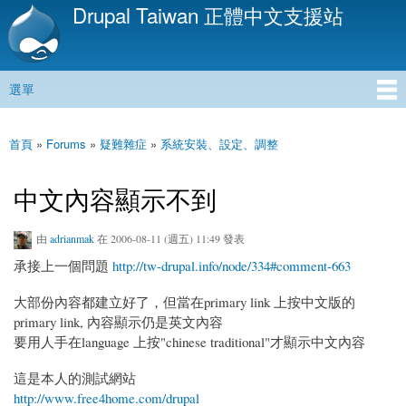
Drupal Taiwan 正體中文支援站
移
至
主
內
選單
容
主選單
首頁
»
Forums
»
疑難雜症
»
系統安裝、設定、調整
您在這裡
中文內容顯示不到
由
adrianmak
在 2006-08-11 (週五) 11:49 發表
承接上一個問題
http://tw-drupal.info/node/334#comment-663
大部份內容都建立好了，但當在primary link 上按中文版的
primary link, 內容顯示仍是英文內容
要用人手在language 上按"chinese traditional"才顯示中文內容
這是本人的測試網站
http://www.free4home.com/drupal