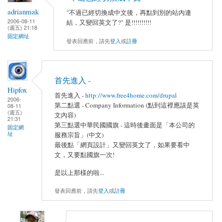
adrianmak
"不過已經切換成中文後，再點到別的站內連
2006-08-11
結，又變回英文了?" 是!!!!!!!!!!
(週五) 21:18
固定網址
發表回應前，請先
登入
或
註冊
首先進入 -
Hipfox
首先進入 -
http://www.free4home.com/drupal
2006-
第二點選 - Company Information (點到這裡應該是英
08-11
(週五)
文內容)
21:31
第三點選中華民國國旗 - 這時後畫面是「本公司的
固定網
址
服務宗旨」(中文)
最後點「網頁設計」又變回英文了，如果要看中
文，又要點國旗一次!
是以上那樣的啦...
發表回應前，請先
登入
或
註冊