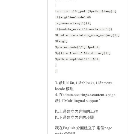
function i18n_path($path, $lang) {
if(arg(0)=='node' &&
is_numeric(arg(1))){
if(module_exist('translation')){
$tnid = translation_node_nid(arg(1),
$lang);
$p = explode('/', $path);
$p[1] = $tnid ? $tnid : arg(1);
$path = implode('/', $p);
}
}
3. 啟用i18n, i18nblocks, i18nmenu,
locale 模組
4. 在admin->settings->content->page,
啟用"Multilingual support"
以上是建立內容前的工作
以下是建立內容的步驟
我在English 介面建立了 兩個page
node 分別是