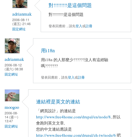
對!!!!!!!!!是這個問題
adrianmak
對!!!!!!!!!是這個問題
2006-08-11
(週五) 21:46
發表回應前，請先
登入
或
註冊
固定網址
用i18n
adrianmak
用i18n 的人那麼少??????沒人有這經驗
2006-08-12
嗎???????
(週六) 08:38
固定網址
發表回應前，請先
登入
或
註冊
連結裡是英文的連結
moogoo
「網頁設計」的連結是
2006-08-
http://www.free4home.com/drupal/en/node/8
, 所以
14 (週一)
13:47
會跑到英文文章,
固定網址
您的中文連結應該是
http://www.free4home.com/drupal/zh-tw/node/6
吧