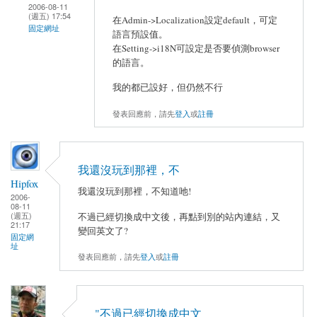
2006-08-11
(週五) 17:54
在Admin->Localization設定default，可定
固定網址
語言預設值。
在Setting->i18N可設定是否要偵測browser
的語言。
我的都已設好，但仍然不行
發表回應前，請先
登入
或
註冊
我還沒玩到那裡，不
Hipfox
我還沒玩到那裡，不知道吔!
2006-
08-11
(週五)
不過已經切換成中文後，再點到別的站內連結，又
21:17
變回英文了?
固定網
址
發表回應前，請先
登入
或
註冊
"不過已經切換成中文