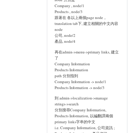
Company , node/1
Products , node/3
跟著在 各以上兩個page node，
translation tab下, 建立相關的中文內容
node
公司, node/2
產品, node/4
再在admin->menu->primary links, 建立
了
Company Information
Products Information
path 分別指到
Company Information -> node/1
Products Information -> node/3
到 admin->localization->manage
strings->search
分別搜尋Company Information,
Products Information, 以編翻譯兩個
primary links字串的中文
i.e. Company Information, 公司資訊 ;