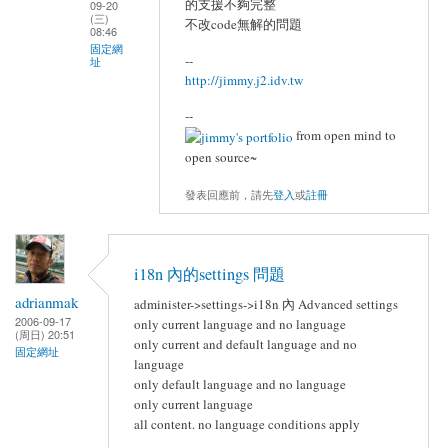
的支援不夠完整
09-20
(三)
不改code無解的問題
08:46
固定網
--
址
http://jimmy.j2.idv.tw
--
from open mind to
open source~
發表回應前，請先
登入
或
註冊
i18n 內的settings 問題
adrianmak
administer->settings->i18n 內 Advanced settings
2006-09-17
only current language and no language
(周日) 20:51
only current and default language and no
固定網址
language
only default language and no language
only current language
all content. no language conditions apply