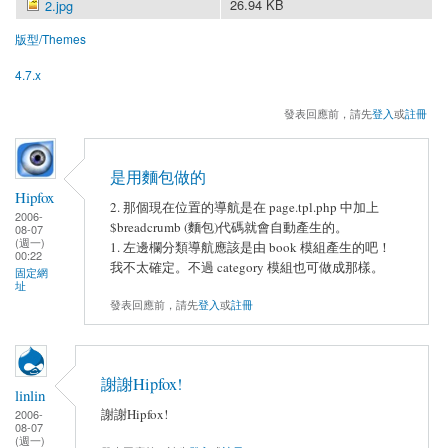
26.94 KB
2.jpg
版型/Themes
4.7.x
發表回應前，請先
登入
或
註冊
是用麵包做的
Hipfox
2. 那個現在位置的導航是在 page.tpl.php 中加上
2006-
$breadcrumb (麵包)代碼就會自動產生的。
08-07
(週一)
1. 左邊欄分類導航應該是由 book 模組產生的吧！
00:22
我不太確定。不過 category 模組也可做成那樣。
固定網
址
發表回應前，請先
登入
或
註冊
謝謝Hipfox!
linlin
謝謝Hipfox!
2006-
08-07
(週一)