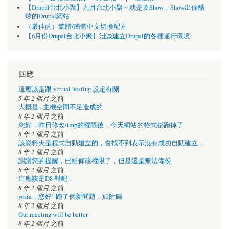
【Drupal台北小聚】九月台北小聚～就是要Show，Show出你酷
炫的Drupal網站
（最佳的）繁體/簡體中文切換配方
【6月份Drupal台北小聚】淺談建立Drupal的各種運行環境
回應
這應該是跟 virtual hosting 設定有關
5 年 2 個月
之前
大概是...主機空間不足造成的
8 年 2 個月
之前
您好，昨日修改/tmp的權限後，今天網站的格式都跑掉了
8 年 2 個月
之前
該資料夾是程式自動建立的，會找不到表示沒有成功自動建立，
8 年 2 個月
之前
謝謝您的提醒，已經修改權限了，但是還是無法備份
8 年 2 個月
之前
這應該是D8 對吧，
8 年 2 個月
之前
yosia，您好! 跑了個新問題，如附圖
8 年 2 個月
之前
Our meeting will be better
8 年 2 個月
之前