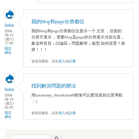
我的blog和page分类都仅
linlin
我的blog和page分类都仅仅显示一个 主页 ，后面的
2006-
08-12
分类不显示 ，需要blog及page的分类显示当前位置，
(週六)
17:38
象这样首頁 » 討論區 » 問題解答 » 版型 如何设置？谢
固定
谢！！！
網址
發表回應前，請先
登入
或
註冊
找到解決問題的辦法
linlin
用taxonomy_breadcrumb糢塊可以實現當前位置導航
2006-
08-18
：）
(週五)
02:54
固定
發表回應前，請先
登入
或
註冊
網址
搜尋表單
搜尋