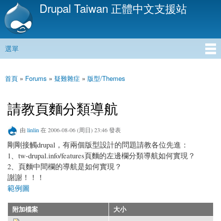
Drupal Taiwan 正體中文支援站
移
至
主
內
選單
容
主選單
首頁
»
Forums
»
疑難雜症
»
版型/Themes
您在這裡
請教頁麵分類導航
由
linlin
在 2006-08-06 (周日) 23:46 發表
剛剛接觸drupal，有兩個版型設計的問題請教各位先進：
1、tw-drupal.info/features頁麵的左邊欄分類導航如何實現？
2、頁麵中間欄的導航是如何實現？
謝謝！！！
範例圖
附加檔案
大小