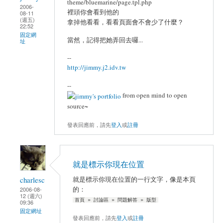
theme/bluemarine/page.tpl.php
2006-
裡頭你會看到他的
08-11
(週五)
拿掉他看看，看看頁面會不會少了什麼？
22:52
固定網
當然，記得把她弄回去囉...
址
--
http://jimmy.j2.idv.tw
--
from open mind to open
source~
發表回應前，請先
登入
或
註冊
就是標示你現在位置
charlesc
就是標示你現在位置的一行文字，像是本頁
的：
2006-08-
12 (週六)
首頁 » 討論區 » 問題解答 » 版型
09:36
固定網址
發表回應前，請先
登入
或
註冊