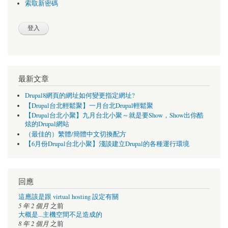
索取新密碼
最新文章
Drupal8網頁的網址如何變更指定網址?
【Drupal台北輕鬆聚】一月台北Drupal輕鬆聚
【Drupal台北小聚】九月台北小聚～就是要Show，Show出你酷
炫的Drupal網站
（最佳的）繁體/簡體中文切換配方
【6月份Drupal台北小聚】淺談建立Drupal的各種運行環境
回應
這應該是跟 virtual hosting 設定有關
5 年 2 個月
之前
大概是...主機空間不足造成的
8 年 2 個月
之前