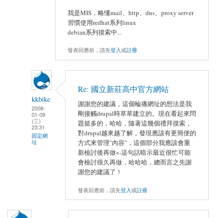
我是MIS，略懂mail、http、dns、proxy server
習慣使用redhat系列linux
debian系列摸索中...
發表回應前，請先
登入
或
註冊
Re: 國立新莊高中官方網站
kkbike
謝謝您的建議，這個輪播網址的想法是我
2008-
剛接觸drupal時草草建立的。現在看起來問
01-09
(三)
題挺多的，哈哈，隨著這幾個禮拜摸索，
23:31
對drupal越來越了解，發現應該有更簡便的
固定網
址
方式來管理"內容"，這個部分我應該會重
新檢討後再做<-這句話暗示最近很忙可能
會檢討很久再做，哈哈哈，總而言之先謝
謝您的建議了！
發表回應前，請先
登入
或
註冊