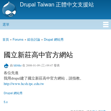
Drupal Taiwan 正體中文支援站
移
至
主
內
選單
容
主選單
首頁
»
Forums
»
綜合討論
»
Drupal 網站秀
您在這裡
國立新莊高中官方網站
由
kkbike
在 2008-01-09 (三) 09:47 發表
各位先進
我用drupal建了國立新莊高中官方網站，請指教。
http://www.hcsh.tpc.edu.tw
Drupal 網站秀
5.x