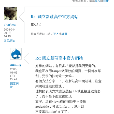
發表回應前，請先
登入
或
註冊
Re: 國立新莊高中官方網站
charlesc
推/頂 :)
2008-01-
09 (三)
發表回應前，請先
登入
或
註冊
14:13
固定網址
Re: 國立新莊高中官方網站
annting
好棒的網站，有很多功能都是我們要弄的。
2008-
我也正在用Drupal做學校的網頁，一切都在草
01-09
(三)
創，要學的技術還一大堆～
22:41
有個方法分享一下。在新莊高中網站裡，注意
固定網
到網站連結的區塊，
址
理想的表現方式應該是點title就直接連結出去
了，而不是下面重複出現
文字。這在views裡的欄位中不要用
node:title，換成 Link: ... ，就可以
不要出現title的文字了。