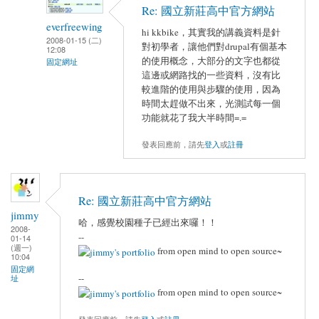
Re: 國立新莊高中官方網站
everfreewing
hi kkbike，其實我的講義資料是針
2008-01-15 (二)
對初學者，讓他們對drupal有個基本
12:08
的使用概念，大部分的文字也都從
固定網址
這邊或網路找的一些資料，沒有比
較進階的使用與步驟的使用，因為
時間太趕做不出來，光測試每一個
功能就花了我大半時間=.=
發表回應前，請先
登入
或
註冊
Re: 國立新莊高中官方網站
jimmy
哈，感覺校園種子已經出來囉！！
2008-
--
01-14
(週一)
from open mind to open source~
10:04
固定網
--
址
from open mind to open source~