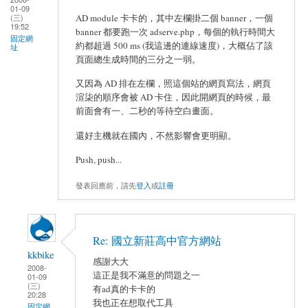
01-09
(三)
AD module 卡卡的，其中左欄掛二個 banner，一個
19:52
banner 都要跑一次 adserve.php，每個的執行時間大
固定網
約都超過 500 ms (我這邊的連線速度)，大概佔了該
址
頁面總生成時間的三分之一弱。
又因為 AD 排在左欄，照這個站的網頁寫法，網頁
渲柒的順序會被 AD 卡住，因此開網頁的時候，最
前面會有一、二秒的等待空白畫面。
還好主機就在國內，不然影響會更明顯。
Push, push...
發表回應前，請先
登入
或
註冊
Re: 國立新莊高中官方網站
kkbike
感謝大大
2008-
這正是我不滿意的問題之一
01-09
(三)
有ad真的卡卡的
20:28
我也正在想取代工具
固定網