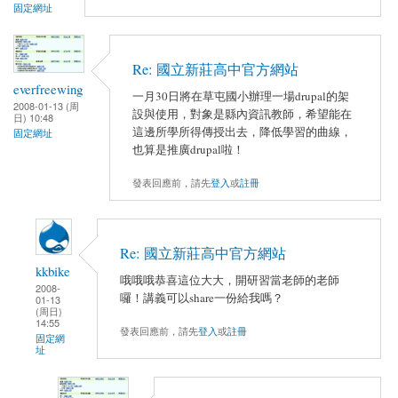
固定網址
Re: 國立新莊高中官方網站
everfreewing
一月30日將在草屯國小辦理一場drupal的架
2008-01-13 (周
設與使用，對象是縣內資訊教師，希望能在
日) 10:48
這邊所學所得傳授出去，降低學習的曲線，
固定網址
也算是推廣drupal啦！
發表回應前，請先
登入
或
註冊
Re: 國立新莊高中官方網站
kkbike
哦哦哦恭喜這位大大，開研習當老師的老師
2008-
囉！講義可以share一份給我嗎？
01-13
(周日)
14:55
發表回應前，請先
登入
或
註冊
固定網
址