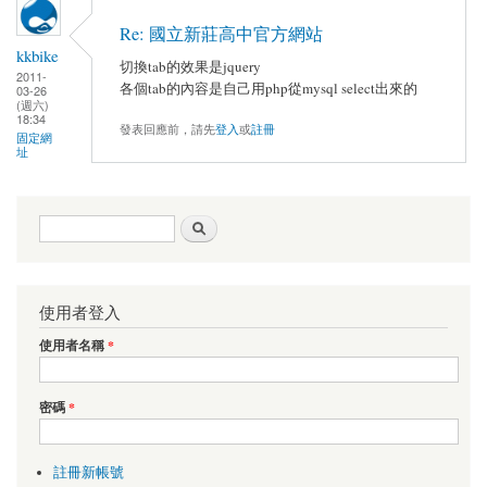
Re: 國立新莊高中官方網站
kkbike
切換tab的效果是jquery
2011-
各個tab的內容是自己用php從mysql select出來的
03-26
(週六)
18:34
發表回應前，請先
登入
或
註冊
固定網
址
搜尋表單
搜尋
使用者登入
使用者名稱
*
密碼
*
註冊新帳號