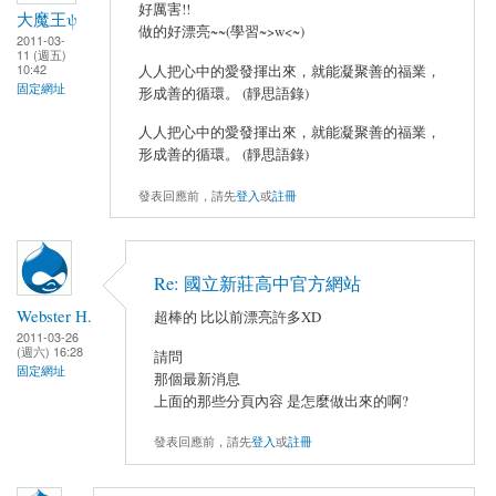
好厲害!!
大魔王ψ
做的好漂亮~~(學習~>w<~)
2011-03-
11 (週五)
10:42
人人把心中的愛發揮出來，就能凝聚善的福業，
固定網址
形成善的循環。 (靜思語錄)
人人把心中的愛發揮出來，就能凝聚善的福業，
形成善的循環。 (靜思語錄)
發表回應前，請先
登入
或
註冊
Re: 國立新莊高中官方網站
Webster H.
超棒的 比以前漂亮許多XD
2011-03-26
(週六) 16:28
請問
固定網址
那個最新消息
上面的那些分頁內容 是怎麼做出來的啊?
發表回應前，請先
登入
或
註冊