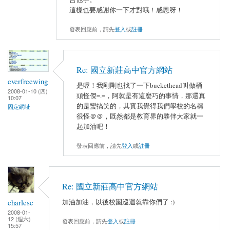
這樣也要感謝你一下才對哦！感恩呀！
發表回應前，請先
登入
或
註冊
Re: 國立新莊高中官方網站
everfreewing
是喔！我剛剛也找了一下buckethead叫做桶
2008-01-10 (四)
頭怪傑=.=，阿就是有這麼巧的事情，那還真
10:07
的是蠻搞笑的，其實我覺得我們學校的名稱
固定網址
很怪＠＠，既然都是教育界的夥伴大家就一
起加油吧！
發表回應前，請先
登入
或
註冊
Re: 國立新莊高中官方網站
charlesc
加油加油，以後校園巡迴就靠你們了 :)
2008-01-
12 (週六)
發表回應前，請先
登入
或
註冊
15:57