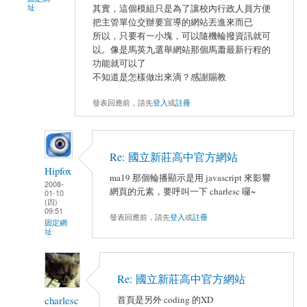
址
其實，這個模組只是為了讓校內行政人員方便
把主管單位交辦要宣導的網站丟進來而已
所以，只要有一小塊，可以隨機輪撥資訊就可
以。像是馬英九選舉網站那個馬蕭最新行程的
功能就可以了
不知道是怎樣做出來滴？感謝賜教
發表回應前，請先
登入
或
註冊
Re: 國立新莊高中官方網站
Hipfox
ma19 那個輪播顯示是用 javascript 來影響
2008-
網頁的元素，要呼叫一下 charlesc 囉~
01-10
(四)
09:51
發表回應前，請先
登入
或
註冊
固定網
址
Re: 國立新莊高中官方網站
charlesc
首頁是另外 coding 的XD