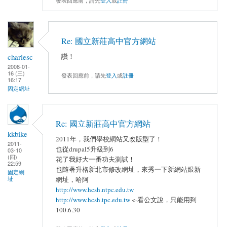
發表回應前，請先
登入
或
註冊
Re: 國立新莊高中官方網站
charlesc
讚！
2008-01-
16 (三)
發表回應前，請先
登入
或
註冊
16:17
固定網址
Re: 國立新莊高中官方網站
kkbike
2011年，我們學校網站又改版型了！
2011-
也從drupal5升級到6
03-10
(四)
花了我好大一番功夫測試！
22:59
也隨著升格新北市修改網址，來秀一下新網站跟新
固定網
址
網址，哈阿
http://www.hcsh.ntpc.edu.tw
http://www.hcsh.tpc.edu.tw
<-看公文說，只能用到
100.6.30