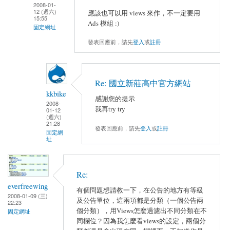
2008-01-
12 (週六)
應該也可以用 views 來作，不一定要用
15:55
Ads 模組 :)
固定網址
發表回應前，請先
登入
或
註冊
Re: 國立新莊高中官方網站
kkbike
感謝您的提示
2008-
我再try try
01-12
(週六)
21:28
發表回應前，請先
登入
或
註冊
固定網
址
Re:
everfreewing
有個問題想請教一下，在公告的地方有等級
2008-01-09 (三)
及公告單位，這兩項都是分類（一個公告兩
22:23
個分類），用Views怎麼過濾出不同分類在不
固定網址
同欄位？因為我怎麼看views的設定，兩個分