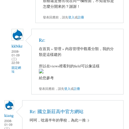
類都還是會出現在同一欄裡面，不知道你是
怎麼分開來的？謝謝！
發表回應前，請先
登入
或
註冊
Re:
kkbike
在首頁 » 管理 » 內容管理中觀看分類，我的分
2008-
類是這樣建的
01-09
(三)
22:59
所以在views裡看到的field可以像這樣
固定網
址
給您參考
發表回應前，請先
登入
或
註冊
Re: 國立新莊高中官方網站
kiang
呵呵，唸過半年的學校，為此一推 :)
2008-
01-09
(三)