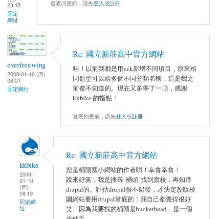
發表回應前，請先
登入
或
註冊
23:15
固定
網址
Re: 國立新莊高中官方網站
everfreewing
哇！以前我都是用cck新增不同項目，原來相
2008-01-10 (四)
同類型可以給多個不同分類名稱，這是我之
08:01
前都不知道的。現在又多學了一項，感謝
固定網址
kkbike 的指點！
發表回應前，請先
登入
或
註冊
Re: 國立新莊高中官方網站
kkbike
您是桶頭國小網站的作者唄！幸會幸會！
2008-
說來好笑，我是搜尋"桶頭"找到貴校，再知道
01-10
(四)
drupal的。評估drupal很不錯後，才決定改版校
08:19
園網站要用drupal當底的！我自己都覺得很好
固定網
址
笑。因為我要找的桶頭是buckethead，是一個
吉他手。