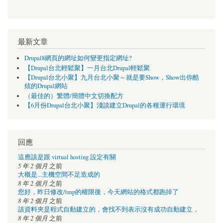
最新文章
Drupal8網頁的網址如何變更指定網址?
【Drupal台北輕鬆聚】一月台北Drupal輕鬆聚
【Drupal台北小聚】九月台北小聚～就是要Show，Show出你酷
炫的Drupal網站
（最佳的）繁體/簡體中文切換配方
【6月份Drupal台北小聚】淺談建立Drupal的各種運行環境
回應
這應該是跟 virtual hosting 設定有關
5 年 2 個月
之前
大概是...主機空間不足造成的
8 年 2 個月
之前
您好，昨日修改/tmp的權限後，今天網站的格式都跑掉了
8 年 2 個月
之前
該資料夾是程式自動建立的，會找不到表示沒有成功自動建立，
8 年 2 個月
之前