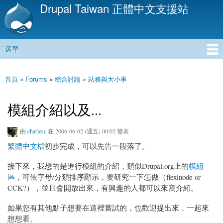
Drupal Taiwan 正體中文支援站
移
至
主
內
選單
容
主選單
首頁
»
Forums
»
綜合討論
»
站務與大小事
您在這裡
模組介紹以及...
由
charlesc
在 2006-06-02 (週五) 00:02 發表
繁體中文檔
初步完成，可以先告一段落了。
接下來，我想的是進行模組的介紹，類似Drupal.org上的
模組
區
，可依字母/分類排序顯示，要研究一下怎做（flexinode or
CCK?），並且會開放出來，有興趣的人都可以來寫介紹。
如果您有其他點子想要在這裡嘗試的，也歡迎提出來，一起來
想想看。