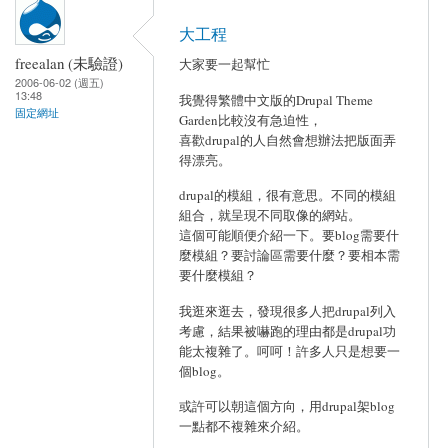
大工程
freealan (未驗證)
大家要一起幫忙
2006-06-02 (週五)
13:48
我覺得繁體中文版的Drupal Theme
固定網址
Garden比較沒有急迫性，
喜歡drupal的人自然會想辦法把版面弄
得漂亮。
drupal的模組，很有意思。不同的模組
組合，就呈現不同取像的網站。
這個可能順便介紹一下。要blog需要什
麼模組？要討論區需要什麼？要相本需
要什麼模組？
我逛來逛去，發現很多人把drupal列入
考慮，結果被嚇跑的理由都是drupal功
能太複雜了。呵呵！許多人只是想要一
個blog。
或許可以朝這個方向，用drupal架blog
一點都不複雜來介紹。