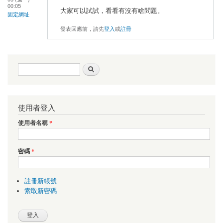
00:05
大家可以試試，看看有沒有啥問題。
固定網址
發表回應前，請先
登入
或
註冊
搜尋表單
搜尋
使用者登入
使用者名稱
*
密碼
*
註冊新帳號
索取新密碼