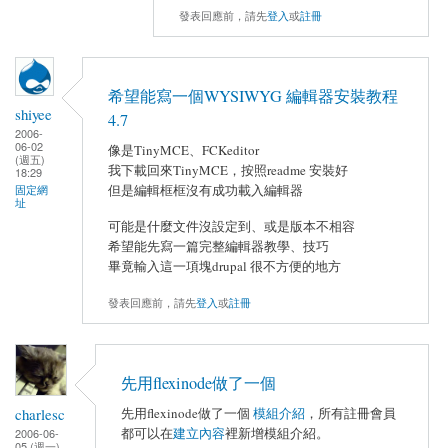
發表回應前，請先
登入
或
註冊
希望能寫一個WYSIWYG 編輯器安裝教程
shiyee
4.7
2006-
06-02
像是TinyMCE、FCKeditor
(週五)
我下載回來TinyMCE，按照readme 安裝好
18:29
但是編輯框框沒有成功載入編輯器
固定網
址
可能是什麼文件沒設定到、或是版本不相容
希望能先寫一篇完整編輯器教學、技巧
畢竟輸入這一項塊drupal 很不方便的地方
發表回應前，請先
登入
或
註冊
先用flexinode做了一個
charlesc
先用flexinode做了一個
模組介紹
，所有註冊會員
都可以在
建立內容
裡新增模組介紹。
2006-06-
05 (週一)