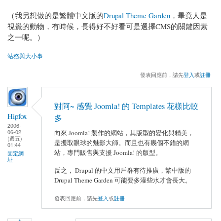
（我另想做的是繁體中文版的
Drupal Theme Garden
，畢竟人是
視覺的動物，有時候，長得好不好看可是選擇CMS的關鍵因素
之一呢。）
站務與大小事
發表回應前，請先
登入
或
註冊
對阿~ 感覺 Joomla! 的 Templates 花樣比較
Hipfox
多
2006-
06-02
向來 Joomla! 製作的網站，其版型的變化與精美，
(週五)
是攫取眼球的魅影大師。而且也有幾個不錯的網
01:44
站，專門販售與支援 Joomla! 的版型。
固定網
址
反之， Drupal 的中文用戶群有待推廣，繁中版的
Drupal Theme Garden 可能要多灌些水才會長大。
發表回應前，請先
登入
或
註冊