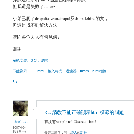
但我還是失敗了… orz
小弟已爬了drupaltaiwan.drupal及drupalchina的文，
但還是找不到解決方法
請問各位大大有何見解?
謝謝
系統安裝、設定、調整
不能顯示
Full html
輸入格式
過濾器
filters
html標籤
5.x
Re: 請教不能正確顯示html標籤的問題
charlesc
有沒有sample url 或screenshot?
2007-06-
18 (週一)
發表回應前，請先
登入
或
註冊