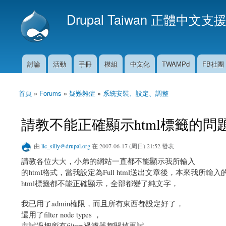
Drupal Taiwan 正體中文支
討論
活動
手冊
模組
中文化
TWAMPd
FB社團
主選單
首頁
»
Forums
»
疑難雜症
»
系統安裝、設定、調整
您在這裡
請教不能正確顯示html標籤的問
由
llc_silly@drupal.org
在 2007-06-17 (周日) 21:52 發表
請教各位大大，小弟的網站一直都不能顯示我所輸入
的html格式，當我設定為Full html送出文章後，本來我所輸入
html標籤都不能正確顯示，全部都變了純文字，
我已用了admin權限，而且所有東西都設定好了，
還用了filter node types ，
亦試過把所有filters過濾器都關掉再試，