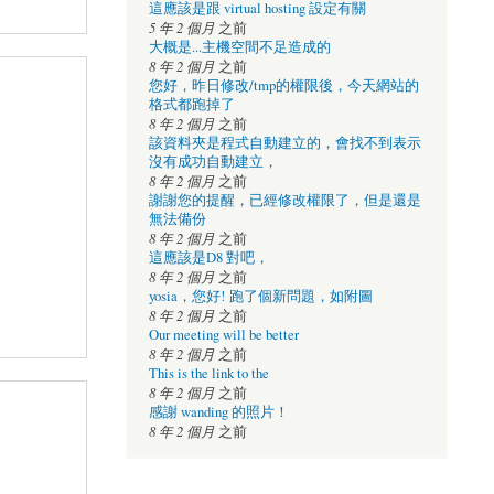
這應該是跟 virtual hosting 設定有關
5 年 2 個月
之前
大概是...主機空間不足造成的
8 年 2 個月
之前
您好，昨日修改/tmp的權限後，今天網站的
格式都跑掉了
8 年 2 個月
之前
該資料夾是程式自動建立的，會找不到表示
沒有成功自動建立，
8 年 2 個月
之前
謝謝您的提醒，已經修改權限了，但是還是
無法備份
8 年 2 個月
之前
這應該是D8 對吧，
8 年 2 個月
之前
yosia，您好! 跑了個新問題，如附圖
8 年 2 個月
之前
Our meeting will be better
8 年 2 個月
之前
This is the link to the
8 年 2 個月
之前
感謝 wanding 的照片！
8 年 2 個月
之前