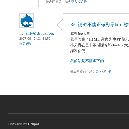
發表回應前，請先
登入
或
註冊
Re: 請教不能正確顯示html
llc_silly@drupal.org
感謝Joe大!!!
2007-06-19 (二) 18:50
我是誤會了HTML 過濾器 中的"顯
固定網址
小弟實在是非常感謝你和charles
謝謝你們!!
我的站是不懂坐下的
發表回應前，請先
登入
或
註冊
Powered by
Drupal