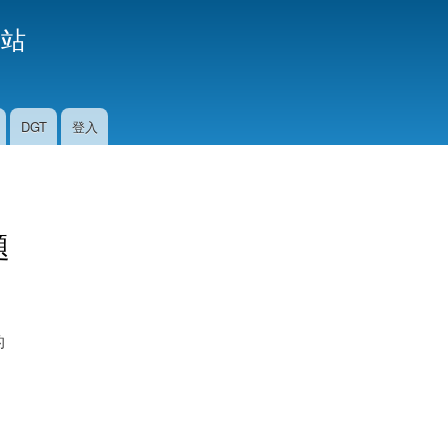
移
援站
至
主
內
容
DGT
登入
題
的