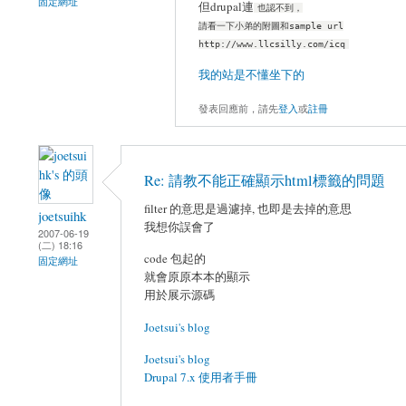
固定網址
但drupal連
也認不到，
請看一下小弟的附圖和sample url
http://www.llcsilly.com/icq
我的站是不懂坐下的
發表回應前，請先
登入
或
註冊
Re: 請教不能正確顯示html標籤的問題
filter 的意思是過濾掉, 也即是去掉的意思
joetsuihk
我想你誤會了
2007-06-19
(二) 18:16
code 包起的
固定網址
就會原原本本的顯示
用於展示源碼
Joetsui's blog
Joetsui's blog
Drupal 7.x 使用者手冊