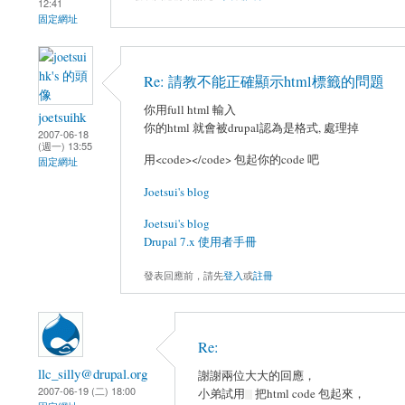
12:41
固定網址
Re: 請教不能正確顯示html標籤的問題
你用full html 輸入
joetsuihk
你的html 就會被drupal認為是格式, 處理掉
2007-06-18
(週一) 13:55
用<code></code> 包起你的code 吧
固定網址
Joetsui's blog
Joetsui's blog
Drupal 7.x 使用者手冊
發表回應前，請先
登入
或
註冊
Re:
llc_silly@drupal.org
謝謝兩位大大的回應，
2007-06-19 (二) 18:00
小弟試用
把html code 包起來，