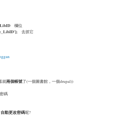
_LibID
欄位
e_LibID'];
去抓它
boggan
兩個帳號
樣就
了(一個圖書館，一個drupal))
密碼
自動更改密碼
會
呢?