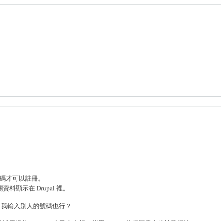
號碼才可以註冊。
料顯示在 Drupal 裡。
 我輸入別人的號碼也行？