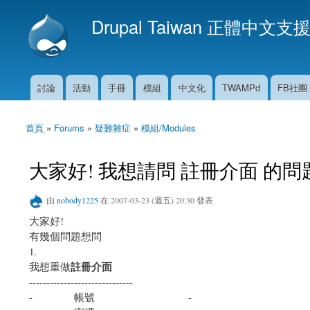
Drupal Taiwan 正體中文支
討論
活動
手冊
模組
中文化
TWAMPd
FB社團
主選單
首頁
»
Forums
»
疑難雜症
»
模組/Modules
您在這裡
大家好! 我想請問 註冊介面 的問
由
nobody1225
在 2007-03-23 (週五) 20:30 發表
大家好!
有幾個問題想問
1.
註冊介面
我想重做
------------------------------
- 帳號 -