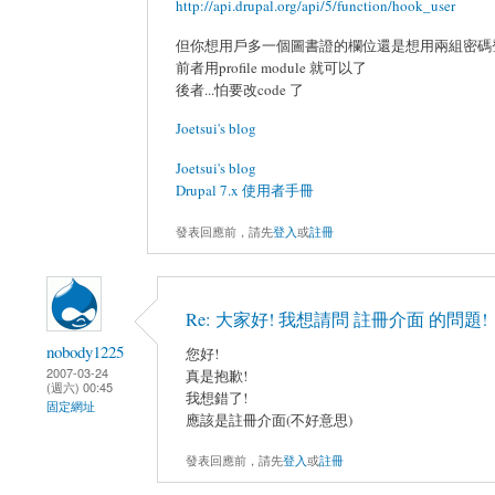
http://api.drupal.org/api/5/function/hook_user
但你想用戶多一個圖書證的欄位還是想用兩組密碼
前者用profile module 就可以了
後者...怕要改code 了
Joetsui's blog
Joetsui's blog
Drupal 7.x 使用者手冊
發表回應前，請先
登入
或
註冊
Re: 大家好! 我想請問 註冊介面 的問題!
nobody1225
您好!
2007-03-24
真是抱歉!
(週六) 00:45
我想錯了!
固定網址
應該是註冊介面(不好意思)
發表回應前，請先
登入
或
註冊