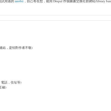
前試用過的
anobii
，自己有在想，能用 Drupal 作個圖書交換社群網站/library ban
。
不做連結，是怕對作者不敬)
，電話，住址等)
正確)