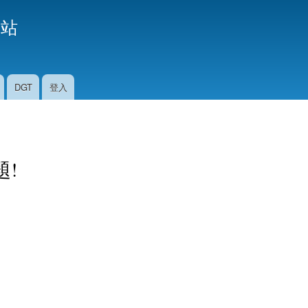
移
援站
至
主
內
容
DGT
登入
題!