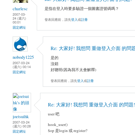
charlesc
是指在登入時要多驗證一個圖書證號碼嗎？
2007-03-
24 (週六)
發表回應前，請先
登入
或
註冊
00:01
固定網址
Re: 大家好! 我想問 重做登入介面 的問題
nobody1225
是的
2007-03-24
沒錯
(週六) 00:14
好聰明(因為我不太會解釋)
固定網址
發表回應前，請先
登入
或
註冊
Re: 大家好! 我想問 重做登入介面 的問題!
user 吧
joetsuihk
2007-03-24
hook_user()
(週六) 00:28
$op 是login 或 register?
固定網址