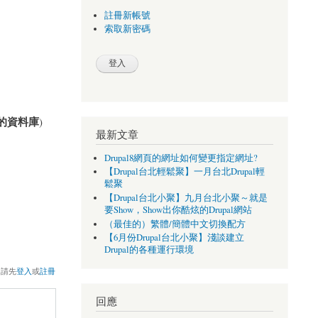
註冊新帳號
索取新密碼
的資料庫
)
最新文章
Drupal8網頁的網址如何變更指定網址?
【Drupal台北輕鬆聚】一月台北Drupal輕
鬆聚
【Drupal台北小聚】九月台北小聚～就是
要Show，Show出你酷炫的Drupal網站
（最佳的）繁體/簡體中文切換配方
【6月份Drupal台北小聚】淺談建立
Drupal的各種運行環境
，請先
登入
或
註冊
回應