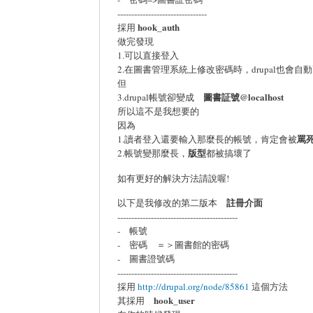
--------------------------------
hook_auth
採用
做完發現
1.可以直接登入
2.在圖書管理系統上修改密碼時，drupal也會自
但
圖書証號@localhost
3.drupal帳號卻變成
所以這不是我想要的
因為
罵
1.讀者登入還要輸入那麼長的帳號，肯定會被
版型
2.帳號變那麼長，
都被搞壞了
如有更好的解決方法請說喔!
註冊介面
以下是我修改的第二版本
-------------------------------------------
- 帳號
- 密碼 ＝＞圖書館的密碼
- 圖書證號碼
-------------------------------------------
採用
http://drupal.org/node/85861
這個方法
hook_user
其採用