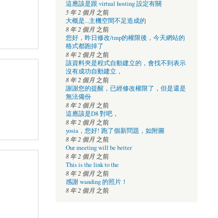
這應該是跟 virtual hosting 設定有關
5 年 2 個月
之前
大概是...主機空間不足造成的
8 年 2 個月
之前
您好，昨日修改/tmp的權限後，今天網站的
格式都跑掉了
8 年 2 個月
之前
該資料夾是程式自動建立的，會找不到表示
沒有成功自動建立，
8 年 2 個月
之前
謝謝您的提醒，已經修改權限了，但是還是
無法備份
8 年 2 個月
之前
這應該是D8 對吧，
8 年 2 個月
之前
yosia，您好! 跑了個新問題，如附圖
8 年 2 個月
之前
Our meeting will be better
8 年 2 個月
之前
This is the link to the
8 年 2 個月
之前
感謝 wanding 的照片！
8 年 2 個月
之前