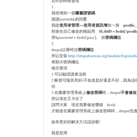
在作的時候發現
1.
圖書證號碼
我得增加一個
謝謝joetsuihk的回覆
使用者管理
使用者資訊增
profile
我從
=>
加一個
$LibID = $edit['profil
然後在自己修改的模組用
密碼欄位
用$password = $edit['pass']; 抓
2.
密碼欄位
drupal註冊時沒
所以安裝
http://drupaltaiwan.org/module/loginto
來顯示密碼欄位
做完發現
1.可以驗證讀者沒錯
2.帳號可隨其所好(不知道是好還是不好，因為這
但
修改密碼
不會修改
3.在圖書管理系統上
時，drupal
所以現在又卡住了
請問大家 現在我要修改哪個 hook
才能使在圖書管理系統上修改密碼時，drupal也
如有更好的解決方法請說喔!
我是想用