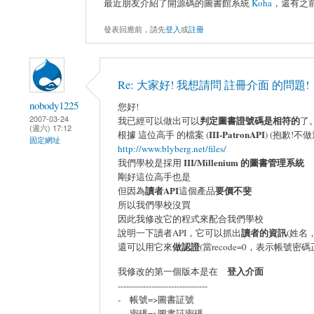
最近朋友介紹了開源碼的圖書館系統
Koha
，還有之
發表回應前，請先
登入
或
註冊
Re: 大家好! 我想請問 註冊介面 的問題!
nobody1225
您好!
2007-03-24
判定圖書證號碼是相符的
我已經可以做出可以
了
(週六) 17:12
III-PatronAPI
根據 這位高手 的檔案 (
) (抱歉!
固定網址
http://www.blyberg.net/files/
III/Millenium 的圖書管理系統
我們學校是採用
剛好這位高手也是
讀者API
要價不斐
但因為
這個產品
所以我們學校沒買
因此我修改它的程式來配合我們學校
讀者的資訊
說明一下讀者API，它可以抓出
(姓名
做認證
還可以用它來
(當recode=0，表示帳號密碼
登入介面
我修改的第一個版本是在
--------------------------------
- 帳號=>圖書証號
- 密碼=>圖書証密碼