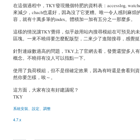
在這個過程中，TKY發現幾個特肥的資料表：accesslog, wa
來減少，chach也還好，因為沒了它更糟。唯一令人感到麻
容，就有十萬多筆的index。體積加一加有五分之一那麼多。
這樣的情況讓TKY覺得，似乎啟用站內搜尋模組在可預見的未來會是一個不智之
區塊。一來不曉得要怎麼配版型，二來少了進階搜尋，感覺挺
針對連線數過高的問題，TKY上了官網去看，發覺還蠻多人有同樣問
概念。不曉得有沒人可以指點一下。
使用了負荷模組，但不是很確定效果，因為有時還是會看到資
然你要怎樣，唉～。
這方面，大家有沒有好建議呢？
TKY
系統安裝、設定、調整
4.7.x