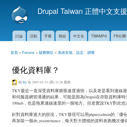
Drupal Taiwan 正體中文支
討論
活動
手冊
模組
中文化
TWAMPd
FB社團
主選單
首頁
»
Forums
»
疑難雜症
»
系統安裝、設定、調整
您在這裡
優化資料庫？
由
tky
在 2007-03-15 (四) 21:28 發表
TKY最近一直深受資料庫膨脹速度過快，以及老是看到連線
和伺服器網管溝通的結果，可能是因為Drupal在存取資料
100mb，也是拖累連線速度的一個地方。但老實說TKY對此
針對資料庫過大的狀況，TKY發現可以用phpmyadmin的「
再加裝一個db_maintenance，每天對大體積的資料表跑幾次優