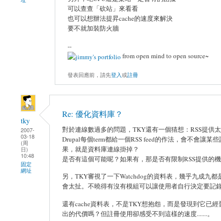
可以查查「砍站」來看看
也可以想辦法提昇cache的速度來解決
要不就加裝防火牆
--
from open mind to open source~
發表回應前，請先
登入
或
註冊
Re: 優化資料庫？
tky
對於連線數過多的問題，TKY還有一個猜想：RSS提供
2007-
03-18
Drupal每個term都給一個RSS feed的作法，會不
(周
果，就是資料庫連線掛掉？
日)
10:48
是否有這個可能呢？如果有，那是否有限制RSS提供的
固定
網址
另，TKY審視了一下Watchdog的資料表，幾乎九成九都是
會太扯。不曉得有沒有模組可以讓使用者自行決定要記
還有cache資料表，不是TKY想抱怨，而是發現到它
出的代價嗎？但註冊使用卻感受不到這樣的速度.......。