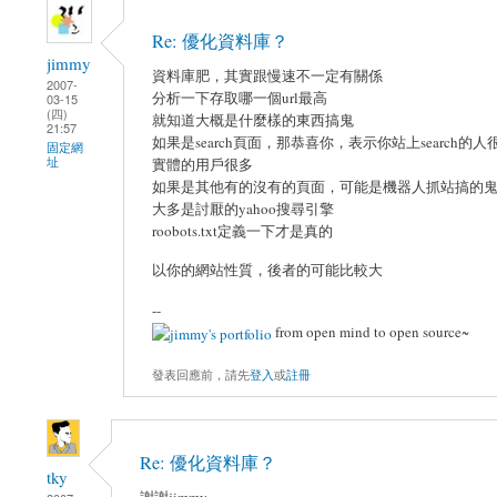
Re: 優化資料庫？
jimmy
資料庫肥，其實跟慢速不一定有關係
2007-
分析一下存取哪一個url最高
03-15
(四)
就知道大概是什麼樣的東西搞鬼
21:57
如果是search頁面，那恭喜你，表示你站上search的人
固定網
址
實體的用戶很多
如果是其他有的沒有的頁面，可能是機器人抓站搞的
大多是討厭的yahoo搜尋引擎
roobots.txt定義一下才是真的
以你的網站性質，後者的可能比較大
--
from open mind to open source~
發表回應前，請先
登入
或
註冊
Re: 優化資料庫？
tky
謝謝jimmy。