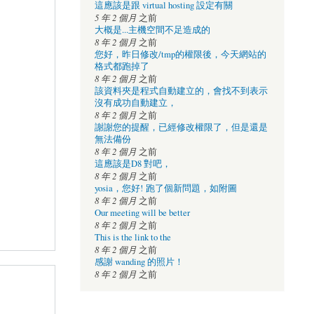
這應該是跟 virtual hosting 設定有關
5 年 2 個月
之前
大概是...主機空間不足造成的
8 年 2 個月
之前
您好，昨日修改/tmp的權限後，今天網站的
格式都跑掉了
8 年 2 個月
之前
該資料夾是程式自動建立的，會找不到表示
沒有成功自動建立，
8 年 2 個月
之前
謝謝您的提醒，已經修改權限了，但是還是
無法備份
8 年 2 個月
之前
這應該是D8 對吧，
8 年 2 個月
之前
yosia，您好! 跑了個新問題，如附圖
8 年 2 個月
之前
Our meeting will be better
8 年 2 個月
之前
This is the link to the
8 年 2 個月
之前
感謝 wanding 的照片！
8 年 2 個月
之前