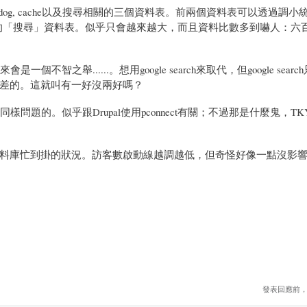
tchdog, cache以及搜尋相關的三個資料表。前兩個資料表可以透過調小統
煩的「搜尋」資料表。似乎只會越來越大，而且資料比數多到嚇人：六
舉......。想用google search來取代，但google sear
差的。這就叫有一好沒兩好嗎？
題的。似乎跟Drupal使用pconnect有關；不過那是什麼鬼，T
料庫忙到掛的狀況。訪客數啟動線越調越低，但奇怪好像一點沒影
發表回應前