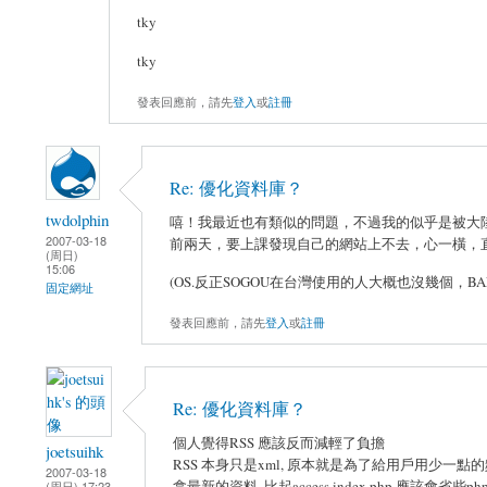
tky
tky
發表回應前，請先
登入
或
註冊
Re: 優化資料庫？
twdolphin
嘻！我最近也有類似的問題，不過我的似乎是被大陸的「搜狗」
2007-03-18
前兩天，要上課發現自己的網站上不去，心一橫，
(周日)
15:06
(OS.反正SOGOU在台灣使用的人大概也沒幾個，B
固定網址
發表回應前，請先
登入
或
註冊
Re: 優化資料庫？
個人覺得RSS 應該反而減輕了負擔
joetsuihk
RSS 本身只是xml, 原本就是為了給用戶用少一點
2007-03-18
拿最新的資料, 比起access index.php 應該會省些php 
(周日) 17:23