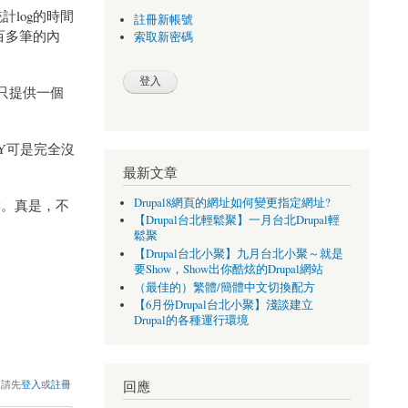
計log的時間
註冊新帳號
百多筆的內
索取新密碼
ch只提供一個
KY可是完全沒
最新文章
Drupal8網頁的網址如何變更指定網址?
響。真是，不
【Drupal台北輕鬆聚】一月台北Drupal輕
鬆聚
【Drupal台北小聚】九月台北小聚～就是
要Show，Show出你酷炫的Drupal網站
（最佳的）繁體/簡體中文切換配方
【6月份Drupal台北小聚】淺談建立
Drupal的各種運行環境
，請先
登入
或
註冊
回應