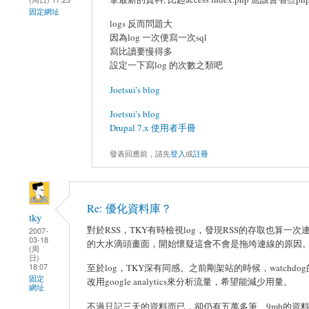
固定網址
logs 反而問題大
因為log 一次便寫一次sql
寫比讀要慢得多
設定一下寫log 的次數之類吧
Joetsui's blog
Joetsui's blog
Drupal 7.x 使用者手冊
發表回應前，請先
登入
或
註冊
Re: 優化資料庫？
tky
對於RSS，TKY有時檢視log，發現RSS的存取也算
2007-
03-18
的大水滴頭畫面，開始懷疑這會不會是拖垮連線的原因
(周
日)
18:07
至於log，TKY深有同感。之前剛架站的時候，watc
固定
改用google analytics來分析流量，希望能減少用量。
網址
不過只記三天的資料而已，卻仍有五萬多筆、9mb的資料....