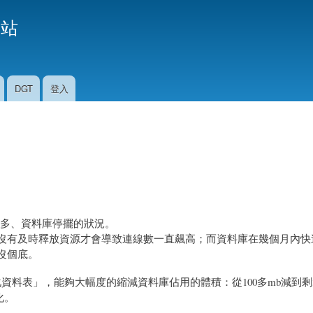
移
援站
至
主
內
容
DGT
登入
過多、資料庫停擺的狀況。
庫時沒有及時釋放資源才會導致連線數一直飆高；而資料庫在幾個月內
也沒個底。
優化資料表」，能夠大幅度的縮減資料庫佔用的體積：從100多mb減到剩3
化。