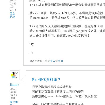
2007-
03-15
TKY也才在想說到底資料庫肥為什麼會影響網頁開啟速
(四)
23:11
就search來說，其實search的人不多。不過就是很擔
固定
網址
的search index，雖然才5mb多，但由於不知道是
TKY這個月來天天察看瀏覽數和連線數，感覺好像浪潮一樣：大
時內有30個人就算多了。TKY除了google沒擋之外，連
過....好像沒什麼用。難道連google也要擋嗎？
tky
tky
發表回應前，請先
登入
或
註冊
Re: 優化資料庫？
jimmy
只要存取資料庫程式設計得當
2007-
可能要到百萬筆才有速度上明顯的差異
03-16
(週五)
所以別擔心serach index的問題，筆數不代表什麼
09:38
固定網
另外，吃CPU這是架站一定會有的困擾
址