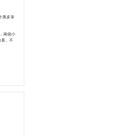
。十萬多筆
了，兩個小
給看。不