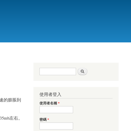
搜尋表單
搜尋
使用者登入
快速的膨脹到
使用者名稱
*
5mb左右。
密碼
*