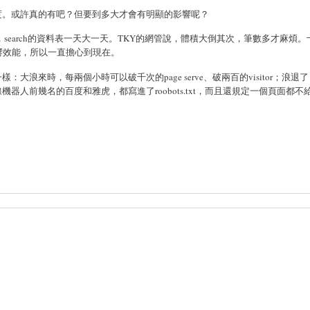
度。或許真的有吧？但要到多大才會有明顯的影響呢？
心說，search的資料表一天大一天。TKY的網管說，體積大倒其次，筆數多才麻煩
否會影響效能，所以一直擔心到現在。
浪來時，每兩個小時可以破千次的page serve、破兩百的visitor；浪退
線機器人前幾名的百度和雅虎，都寫進了roobots.txt，而且還規定一個頁面都不