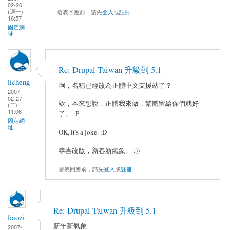
02-26
(週一)
發表回應前，請先
登入
或
註冊
16:57
固定網
址
Re: Drupal Taiwan 升級到 5.1
licheng
啊，名稱已經改為正體中文支援站了？
2007-
02-27
欸，本來想說，正體我來做，繁體留給你們就好
(二)
11:06
了。 :P
固定網
址
OK, it's a joke. :D
恭喜改版，新春新氣象。 :))
發表回應前，請先
登入
或
註冊
Re: Drupal Taiwan 升級到 5.1
liaozi
新年新氣象
2007-