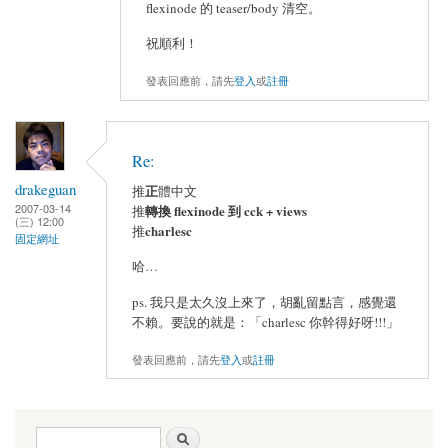
flexinode 的 teaser/body 清空。
祝順利！
發表回應前，請先
登入
或
註冊
Re:
drakeguan
正
推
體中文
2007-03-14
轉換 flexinode 到 cck + views
推
(三) 12:00
charlesc
推
固定網址
哈…
ps. 我只是太久沒上來了，胡亂留點言，感覺還
不賴。要說的就是：「charlesc 你幹得好呀!!!」
發表回應前，請先
登入
或
註冊
搜尋表單
搜尋