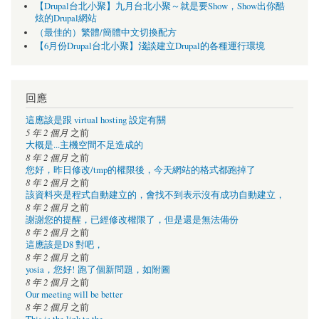
【Drupal台北小聚】九月台北小聚～就是要Show，Show出你酷
炫的Drupal網站
（最佳的）繁體/簡體中文切換配方
【6月份Drupal台北小聚】淺談建立Drupal的各種運行環境
回應
這應該是跟 virtual hosting 設定有關
5 年 2 個月
之前
大概是...主機空間不足造成的
8 年 2 個月
之前
您好，昨日修改/tmp的權限後，今天網站的格式都跑掉了
8 年 2 個月
之前
該資料夾是程式自動建立的，會找不到表示沒有成功自動建立，
8 年 2 個月
之前
謝謝您的提醒，已經修改權限了，但是還是無法備份
8 年 2 個月
之前
這應該是D8 對吧，
8 年 2 個月
之前
yosia，您好! 跑了個新問題，如附圖
8 年 2 個月
之前
Our meeting will be better
8 年 2 個月
之前