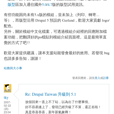
版型
區加入通往國外
5.0
/
4.7
版的版型試用資訊。
有些功能因尚未有5.x版的模組，並未加上（列印、轉寄...
等），而版型沿用 Drupal 5 預設的 Garland，歡迎大家貢獻 logo/
配色。
另外，關於模組中文化檔案，可透過模組介紹裡的回應附加檔
案功能，把翻譯好的po檔貼到模組介紹頁面裡。這是最簡單直
覺的方式了吧!?
歡迎大家提供建議，讓本支援站能發會最好的效用。若發現 bug
也請多多告知，謝謝！
站務與大小事
發表回應前，請先
登入
或
註冊
Re: Drupal Taiwan 升級到 5.1
tky
放假回來一直上不了站，以為出了什麼事情。
2007-
02-22
好不容易連上了，發現已經升級了不算，還正名啦！
(四)
真是恭喜恭喜，新年新氣象啊！
23:04