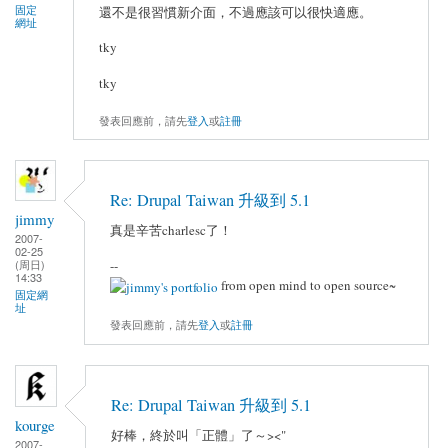
固定
還不是很習慣新介面，不過應該可以很快適應。
網址
tky
tky
發表回應前，請先
登入
或
註冊
Re: Drupal Taiwan 升級到 5.1
jimmy
真是辛苦charlesc了！
2007-
02-25
(周日)
--
14:33
from open mind to open source~
固定網
址
發表回應前，請先
登入
或
註冊
Re: Drupal Taiwan 升級到 5.1
kourge
好棒，終於叫「正體」了～><"
2007-