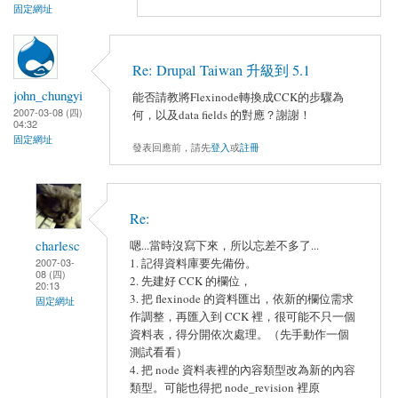
固定網址
Re: Drupal Taiwan 升級到 5.1
john_chungyi
能否請教將Flexinode轉換成CCK的步驟為
2007-03-08 (四)
何，以及data fields 的對應？謝謝！
04:32
固定網址
發表回應前，請先
登入
或
註冊
Re:
charlesc
嗯...當時沒寫下來，所以忘差不多了...
1. 記得資料庫要先備份。
2007-03-
08 (四)
2. 先建好 CCK 的欄位，
20:13
3. 把 flexinode 的資料匯出，依新的欄位需求
固定網址
作調整，再匯入到 CCK 裡，很可能不只一個
資料表，得分開依次處理。（先手動作一個
測試看看）
4. 把 node 資料表裡的內容類型改為新的內容
類型。可能也得把 node_revision 裡原