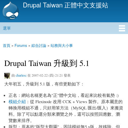
Drupal Taiwan 正體中文支援站
移
至
主
內
選單
容
主選單
首頁
»
Forums
»
綜合討論
»
站務與大小事
您在這裡
Drupal Taiwan 升級到 5.1
由
charlesc
在 2007-02-22 (四) 21:21 發表
大年初五，升級到 5.1 版，有些更動如下：
正名：網站名稱更名為"正"體中文站，看起來比較有氣勢 :)
模組介紹
：從 Flexinode 改用 CCK + Views 製作。原本屬意的
轉換用模組不通，只好用笨方法（MySQL 匯出/匯入）來搬資
料。除了可以點選分類來瀏覽之外，還可以按照回應數、瀏
覽數來排序。
版型：原本的"版型大觀園"，因該模組無5.x版，故移除。但