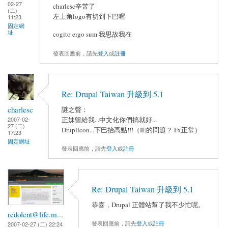
02-27
charlesc辛苦了
(二)
左上角logo有切到下巴喔
11:23
固定網
址
cogito ergo sum 我思故我在
發表回應前，請先
登入
或
註冊
Re: Drupal Taiwan 升級到 5.1
charlesc
謎之聲：
正妹留給我...中文化你們搞就好...
2007-02-
27 (二)
Druplicon...下巴抬高點!!!（IE的問題？ Fx正常）
17:23
固定網址
發表回應前，請先
登入
或
註冊
Re: Drupal Taiwan 升級到 5.1
恭喜，Drupal 正體站幫了我不少忙呢。
redolent@life.m...
發表回應前，請先
登入
或
註冊
2007-02-27 (二) 22:24