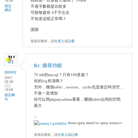
16:34
固定
不過字數都是比較多
網址
可能每篇有 4千字左右
不知道這樣正常嗎？
謝謝
發表回應前，請先
登入
或
註冊
Re: 搜尋功能
jimmy
70 mb的mysql？只有100多篇？
2007-
你的log有清嗎？
02-28
(三)
另外，幾個table，session、cache也是會定時清空，
19:09
不會一直增加
固定網
址
你可以用phpmyadmin看看，哪個table佔用的空間
最大
--
from open mind to open source~
發表回應前，請先
登入
或
註冊