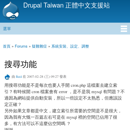
Drupal Taiwan 正體中文支援站
移
至
主
內
選單
容
主選單
首頁
»
Forums
»
疑難雜症
»
系統安裝、設定、調整
您在這裡
搜尋功能
由
ficci
在 2007-02-28 (三) 09:27 發表
用搜尋功能是不是每次也要人手開 cron.php 這檔案去建立索
引？有時候開 cron 檔案會有 error ，是不是我 mysql 有問題？不
過因為網站提供自動安裝，所以一些設定不太熟悉，但應該設
定正確？
另外如果文章都是中文，建立索引所需要的空間是不是很大，
因為我有大慨一百篇左右可是在 mysql 裡的空間已佔用了很
多，有方法可以不這麼佔空間嗎 ？
謝謝