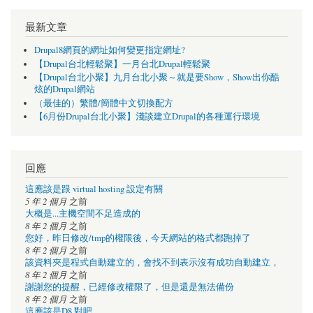
最新文章
Drupal8網頁的網址如何變更指定網址?
【Drupal台北輕鬆聚】一月台北Drupal輕鬆聚
【Drupal台北小聚】九月台北小聚～就是要Show，Show出你酷
炫的Drupal網站
（最佳的）繁體/簡體中文切換配方
【6月份Drupal台北小聚】淺談建立Drupal的各種運行環境
回應
這應該是跟 virtual hosting 設定有關
5 年 2 個月
之前
大概是...主機空間不足造成的
8 年 2 個月
之前
您好，昨日修改/tmp的權限後，今天網站的格式都跑掉了
8 年 2 個月
之前
該資料夾是程式自動建立的，會找不到表示沒有成功自動建立，
8 年 2 個月
之前
謝謝您的提醒，已經修改權限了，但是還是無法備份
8 年 2 個月
之前
這應該是D8 對吧，