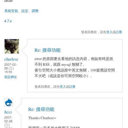
系統安裝、設定、調整
4.7.x
發表回應前，請先
登入
或
註冊
Re: 搜尋功能
charlesc
error 的原因要去看他的訊息內容，例如有時是抓
不到 RSS，就跟 mysql 無關了。
2007-02-
28 (三)
索引空間大小應該跟中英文無關，100篇應該空間
15:55
不大吧（或說是你可用空間較小）。
固定網址
發表回應前，請先
登入
或
註冊
Re: 搜尋功能
ficci
2007-
Thanks Charlesc~
02-28
(三)
我裡面一百多篇大慨用了 70MB