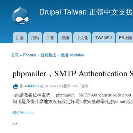
Drupal Taiwan 正體中文支
討論
活動
手冊
模組
中文化
TWAMPd
FB社團
主選單
首頁
»
Forums
»
疑難雜症
»
模組/Modules
您在這裡
phpmailer，SMTP Authentication
由
asdfjkl258
在 2016-07-09 (週六) 23:20 發表
<p>請教各位神友們 ，phpmailer、SMTP Authenticat
知道是我得什麼地方沒有設定好嗎? 求完整教學(包括Gmail設定)
模組/Modules
7.x