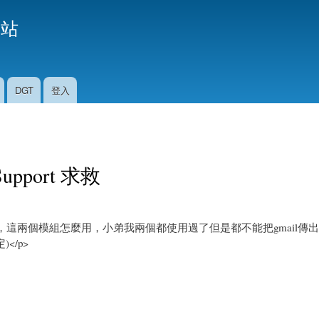
移
援站
至
主
內
容
DGT
登入
 Support 求救
ion Support，這兩個模組怎麼用，小弟我兩個都使用過了但是都不能把gmai
</p>