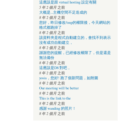
這應該是跟 virtual hosting 設定有關
5 年 2 個月
之前
大概是...主機空間不足造成的
8 年 2 個月
之前
您好，昨日修改/tmp的權限後，今天網站的
格式都跑掉了
8 年 2 個月
之前
該資料夾是程式自動建立的，會找不到表示
沒有成功自動建立，
8 年 2 個月
之前
謝謝您的提醒，已經修改權限了，但是還是
無法備份
8 年 2 個月
之前
這應該是D8 對吧，
8 年 2 個月
之前
yosia，您好! 跑了個新問題，如附圖
8 年 2 個月
之前
Our meeting will be better
8 年 2 個月
之前
This is the link to the
8 年 2 個月
之前
感謝 wanding 的照片！
8 年 2 個月
之前