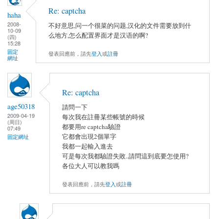
Re: captcha
haha
2008-
不好意思,问一个很菜的问题,汉化的文件需要放到什
10-09
么地方,怎么配置界面才是汉语的啊?
(四)
15:28
固定
發表回應前，請先
登入
或
註冊
網址
Re: captcha
age50318
請問一下
2009-04-19
每次我在註冊某些帳號的時候
(周日)
都要用re captcha驗證
07:49
它都會出現2個單字
固定網址
我都一起輸入進去
可是每次我都驗證失敗..請問這到底要怎使用?
各位大人可以教我嗎
發表回應前，請先
登入
或
註冊