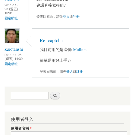
建議直接寫模組:)
2011-11-
25 (週五)
10:31
發表回應前，請先
登入
或
註冊
固定網址
Re: captcha
kurotanshi
我目前用的是這個:
Mollom
2011-11-25
(週五) 14:30
簡單易用好上手 :)
固定網址
發表回應前，請先
登入
或
註冊
搜尋表單
搜尋
使用者登入
使用者名稱
*