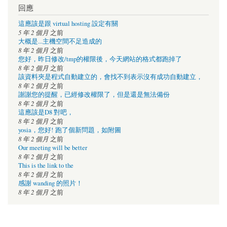
回應
這應該是跟 virtual hosting 設定有關
5 年 2 個月
之前
大概是...主機空間不足造成的
8 年 2 個月
之前
您好，昨日修改/tmp的權限後，今天網站的格式都跑掉了
8 年 2 個月
之前
該資料夾是程式自動建立的，會找不到表示沒有成功自動建立，
8 年 2 個月
之前
謝謝您的提醒，已經修改權限了，但是還是無法備份
8 年 2 個月
之前
這應該是D8 對吧，
8 年 2 個月
之前
yosia，您好! 跑了個新問題，如附圖
8 年 2 個月
之前
Our meeting will be better
8 年 2 個月
之前
This is the link to the
8 年 2 個月
之前
感謝 wanding 的照片！
8 年 2 個月
之前