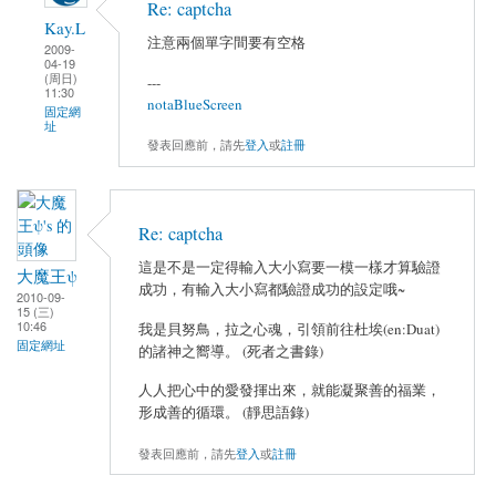
Re: captcha
Kay.L
注意兩個單字間要有空格
2009-
04-19
(周日)
---
11:30
notaBlueScreen
固定網
址
發表回應前，請先
登入
或
註冊
Re: captcha
這是不是一定得輸入大小寫要一模一樣才算驗證
大魔王ψ
成功，有輸入大小寫都驗證成功的設定哦~
2010-09-
15 (三)
10:46
我是貝努鳥，拉之心魂，引領前往杜埃(en:Duat)
固定網址
的諸神之嚮導。 (死者之書錄)
人人把心中的愛發揮出來，就能凝聚善的福業，
形成善的循環。 (靜思語錄)
發表回應前，請先
登入
或
註冊