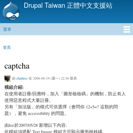
Drupal Taiwan 正體中文支援站
移
至
主
內
選單
容
主選單
首頁
您在這裡
captcha
由
charlesc
在 2006-06-19 (週一) 22:36 發表
模組介紹:
在使用者註冊/回應時，加入「圖形檢核碼」的機制，防止有人
使用惡意程式大量註冊。
另有「加法版」的模式可供選擇（會問你 12+5=? 這類的問
題），避免 accessibility 的問題。
由lee於2007/05/28 新增以下內容:
此模組須搭配 Text Image 模組方可顯示圖形檢核碼