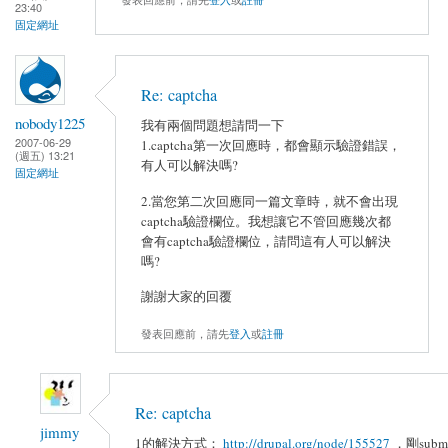
23:40
固定網址
Re: captcha
nobody1225
我有兩個問題想請問一下
2007-06-29
1.captcha第一次回應時，都會顯示驗證錯誤，
(週五) 13:21
有人可以解決嗎?
固定網址
2.當您第二次回應同一篇文章時，就不會出現
captcha驗證欄位。我想讓它不管回應幾次都
會有captcha驗證欄位，請問這有人可以解決
嗎?
謝謝大家的回覆
發表回應前，請先
登入
或
註冊
Re: captcha
jimmy
1的解決方式：
http://drupal.org/node/155527
，剛subm