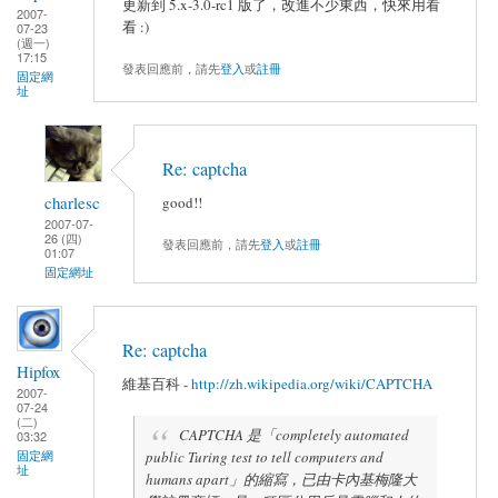
更新到 5.x-3.0-rc1 版了，改進不少東西，快來用看
2007-
看 :)
07-23
(週一)
17:15
發表回應前，請先
登入
或
註冊
固定網
址
Re: captcha
charlesc
good!!
2007-07-
26 (四)
發表回應前，請先
登入
或
註冊
01:07
固定網址
Re: captcha
Hipfox
維基百科 -
http://zh.wikipedia.org/wiki/CAPTCHA
2007-
07-24
(二)
CAPTCHA 是「completely automated
03:32
public Turing test to tell computers and
固定網
址
humans apart」的縮寫，已由卡內基梅隆大