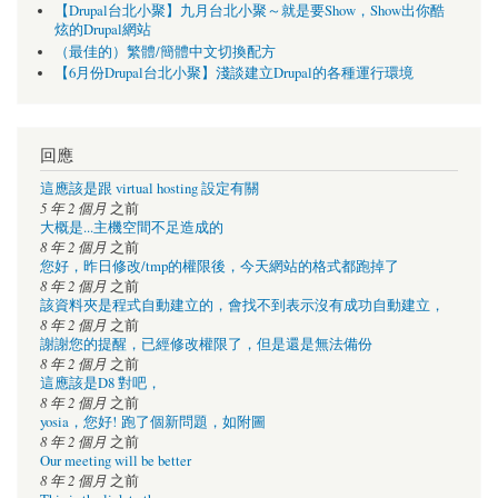
【Drupal台北小聚】九月台北小聚～就是要Show，Show出你酷
炫的Drupal網站
（最佳的）繁體/簡體中文切換配方
【6月份Drupal台北小聚】淺談建立Drupal的各種運行環境
回應
這應該是跟 virtual hosting 設定有關
5 年 2 個月
之前
大概是...主機空間不足造成的
8 年 2 個月
之前
您好，昨日修改/tmp的權限後，今天網站的格式都跑掉了
8 年 2 個月
之前
該資料夾是程式自動建立的，會找不到表示沒有成功自動建立，
8 年 2 個月
之前
謝謝您的提醒，已經修改權限了，但是還是無法備份
8 年 2 個月
之前
這應該是D8 對吧，
8 年 2 個月
之前
yosia，您好! 跑了個新問題，如附圖
8 年 2 個月
之前
Our meeting will be better
8 年 2 個月
之前