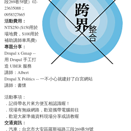
段269巷58號）02-
23635088；
0958327665
活動費用：
NT$250 ($150用於
場地費，$100用於
補助講師車馬費)
專題分享：
Drupal x Gmap --
用 Drupal 手工打
造 UBER 服務
講師：Albert
Drupal X Politics -- 一不小心就建好了白宮網站
講師：書懷
活動事項：
．記得帶名片來方便互相認識喔！
．現場有無線網路，歡迎攜帶電腦前往
．歡迎大家準備資料現場分享或請教喔
交通資訊：
．汽車：台北市大安區羅斯福路三段269巷58號