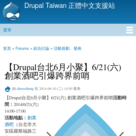
Drupal Taiwan 正體中文支援站
移
至
主
內
選單
容
主選單
首頁
»
Forums
»
綜合討論
»
活動規劃、發佈
您在這裡
【Drupal台北6月小聚】6/21(六)
創業酒吧引爆跨界前哨
由
chococheng
在 2014-06-10 (二) 14:50 發表
活動時
【Drupal台北6月小聚】6/21(六) 創業酒吧引爆跨界前哨
間：
2014/6/21(六)
14:00-17:00
活動地點：
創業
酒吧
（台北市大
安區羅斯福路三