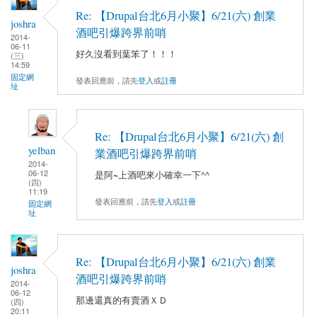
Re: 【Drupal台北6月小聚】6/21(六) 創業
joshra
酒吧引爆跨界前哨
2014-
06-11
好久沒看到葉笨了！！！
(三)
14:59
固定網
發表回應前，請先
登入
或
註冊
址
Re: 【Drupal台北6月小聚】6/21(六) 創
yelban
業酒吧引爆跨界前哨
2014-
06-12
是阿~上酒吧來小確幸一下^^
(四)
11:19
發表回應前，請先
登入
或
註冊
固定網
址
Re: 【Drupal台北6月小聚】6/21(六) 創業
joshra
酒吧引爆跨界前哨
2014-
06-12
那邊還真的有賣酒ＸＤ
(四)
20:11