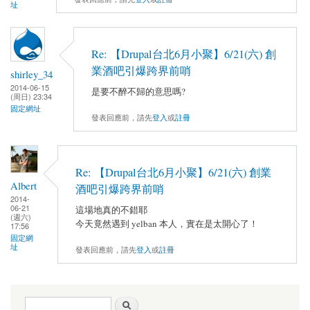
址
Re: 【Drupal台北6月小聚】6/21(六) 創
業酒吧引爆跨界前哨
shirley_34
2014-06-15
是要不醉不歸的意思嗎?
(周日) 23:34
固定網址
發表回應前，請先
登入
或
註冊
Re: 【Drupal台北6月小聚】6/21(六) 創業
Albert
酒吧引爆跨界前哨
2014-
06-21
這場地真的不錯耶
(週六)
今天竟然遇到 yelban 本人，實在是太開心了！
17:56
固定網
址
發表回應前，請先
登入
或
註冊
搜尋表單
搜尋