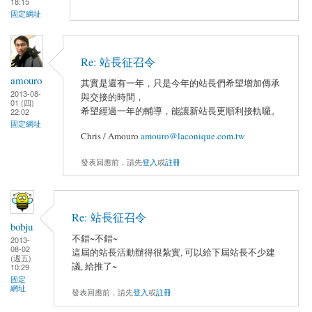
18:15
固定網址
Re: 站長征召令
amouro
其實是還有一年，只是今年的站長們希望增加傳承
2013-08-
與交接的時間，
01 (四)
希望經過一年的輔導，能讓新站長更順利接軌囉。
22:02
固定網址
Chris / Amouro
amouro@laconique.com.tw
發表回應前，請先
登入
或
註冊
Re: 站長征召令
bobju
不錯~不錯~
2013-
08-02
這屆的站長活動辦得很紮實, 可以給下屆站長不少建
(週五)
議, 給推了~
10:29
固定
網址
發表回應前，請先
登入
或
註冊