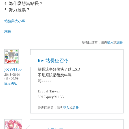
為什麼想當站長？
努力拉票？
站務與大小事
站長
發表回應前，請先
登入
或
註冊
Re: 站長征召令
joey91133
站長這事好像快了點....XD
2013-08-01
不是應該是後幾年嗎
(四) 00:09
呵~~~~~
固定網址
Drupal Taiwan!
3917-joey91133
發表回應前，請先
登入
或
註冊