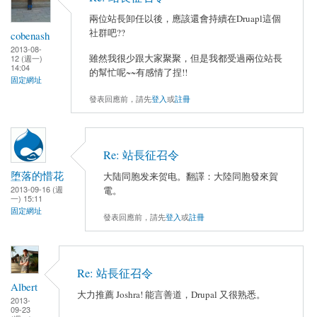
兩位站長卸任以後，應該還會持續在Druapl這個
社群吧??
cobenash
2013-08-
雖然我很少跟大家聚聚，但是我都受過兩位站長
12 (週一)
14:04
的幫忙呢~~有感情了捏!!
固定網址
發表回應前，請先
登入
或
註冊
Re: 站長征召令
堕落的惜花
大陆同胞发来贺电。翻譯：大陸同胞發來賀
2013-09-16 (週
電。
一) 15:11
固定網址
發表回應前，請先
登入
或
註冊
Re: 站長征召令
Albert
大力推薦 Joshra! 能言善道，Drupal 又很熟悉。
2013-
09-23