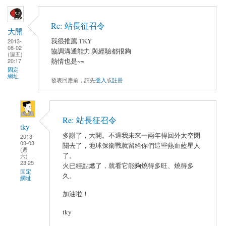
Re: 站長征召令
大開
我很推薦 TKY
2013-
08-02
協調溝通能力.與經驗都很夠
(週五)
20:17
熱情也是~~
固定
網址
發表回應前，請先
登入
或
註冊
Re: 站長征召令
tky
多謝了，大開。不過我未來一兩年得回外太空閉
2013-
08-03
關去了，地球保衛戰就留給你們這些熱血藍星人
(週
了。
六)
23:25
火已經點燃了，就看它能夠燒得多旺、燒得多
固定
久。
網址
加油啦！
tky