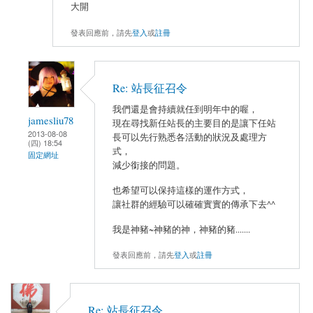
大開
發表回應前，請先
登入
或
註冊
Re: 站長征召令
我們還是會持續就任到明年中的喔，
jamesliu78
現在尋找新任站長的主要目的是讓下任站
2013-08-08
長可以先行熟悉各活動的狀況及處理方
(四) 18:54
式，
固定網址
減少銜接的問題。
也希望可以保持這樣的運作方式，
讓社群的經驗可以確確實實的傳承下去^^
我是神豬~神豬的神，神豬的豬.......
發表回應前，請先
登入
或
註冊
Re: 站長征召令