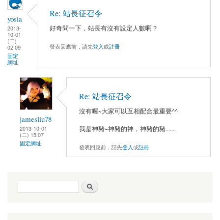
Re: 站長征召令
yosia
好奇問一下，站長有沒有設定人數啊？
2013-
10-01
(二)
發表回應前，請先
登入
或
註冊
02:09
固定
網址
Re: 站長征召令
沒有喔~大家可以互相配合最重要^^
jamesliu78
2013-10-01
我是神豬~神豬的神，神豬的豬.......
(二) 15:07
固定網址
發表回應前，請先
登入
或
註冊
搜尋表單
搜尋