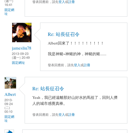
(週一)
發表回應前，請先
登入
或
註冊
16:41
固定網
址
Re: 站長征召令
Albert回來了！！！！！！！！！
jamesliu78
2013-09-23
我是神豬~神豬的神，神豬的豬.......
(週一) 20:49
固定網址
發表回應前，請先
登入
或
註冊
Re: 站長征召令
Albert
Yeah，我已經遠離那好山好水的馬祖了，回到人擠
2013-
人的城市感覺真棒。
09-24
(二)
00:10
發表回應前，請先
登入
或
註冊
固定網
址