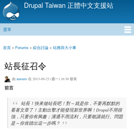
Drupal Taiwan 正體中文支援站
移
至
主
內
選單
容
主選單
首頁
»
Forums
»
綜合討論
»
站務與大小事
您在這裡
站長征召令
由
amouro
在 2013-09-23 (週一) 16:30 發表
前言
站長！快來做站長吧！對～就是你，不要再默默的
看著文章了！主動出擊才能發現新世界啊！Drupal不用很
強，只要你有興趣；溝通不用流利，只要敢講就行。問題
是～你肯踏出這一步嗎？