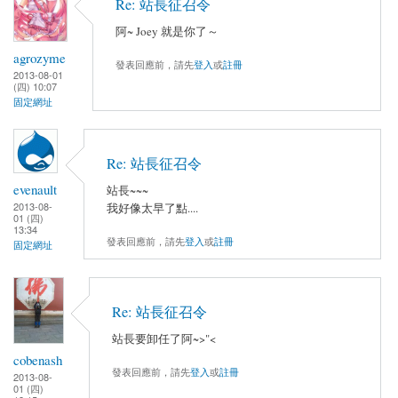
Re: 站長征召令
阿~ Joey 就是你了～
agrozyme
發表回應前，請先
登入
或
註冊
2013-08-01
(四) 10:07
固定網址
Re: 站長征召令
evenault
站長~~~
2013-08-
我好像太早了點....
01 (四)
13:34
發表回應前，請先
登入
或
註冊
固定網址
Re: 站長征召令
站長要卸任了阿~>"<
cobenash
發表回應前，請先
登入
或
註冊
2013-08-
01 (四)