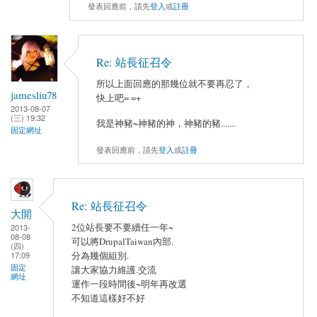
發表回應前，請先
登入
或
註冊
Re: 站長征召令
所以上面回應的那幾位就不要再忍了，
jamesliu78
快上吧= =+
2013-08-07
(三) 19:32
我是神豬~神豬的神，神豬的豬.......
固定網址
發表回應前，請先
登入
或
註冊
Re: 站長征召令
大開
2位站長要不要續任一年~
2013-
08-08
可以將DrupalTaiwan內部.
(四)
17:09
分為幾個組別.
固定
讓大家協力維護.交流
網址
運作一段時間後~明年再改選
不知道這樣好不好