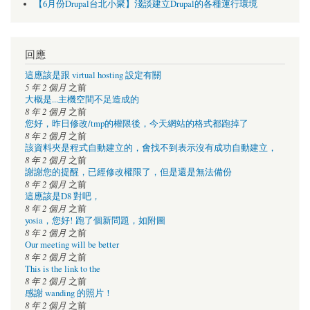
【6月份Drupal台北小聚】淺談建立Drupal的各種運行環境
回應
這應該是跟 virtual hosting 設定有關
5 年 2 個月
之前
大概是...主機空間不足造成的
8 年 2 個月
之前
您好，昨日修改/tmp的權限後，今天網站的格式都跑掉了
8 年 2 個月
之前
該資料夾是程式自動建立的，會找不到表示沒有成功自動建立，
8 年 2 個月
之前
謝謝您的提醒，已經修改權限了，但是還是無法備份
8 年 2 個月
之前
這應該是D8 對吧，
8 年 2 個月
之前
yosia，您好! 跑了個新問題，如附圖
8 年 2 個月
之前
Our meeting will be better
8 年 2 個月
之前
This is the link to the
8 年 2 個月
之前
感謝 wanding 的照片！
8 年 2 個月
之前