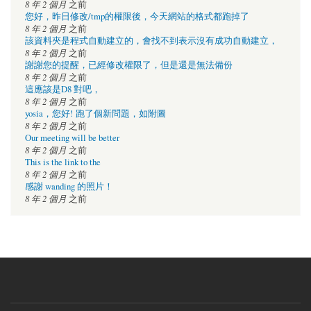
8 年 2 個月
之前
您好，昨日修改/tmp的權限後，今天網站的格式都跑掉了
8 年 2 個月
之前
該資料夾是程式自動建立的，會找不到表示沒有成功自動建立，
8 年 2 個月
之前
謝謝您的提醒，已經修改權限了，但是還是無法備份
8 年 2 個月
之前
這應該是D8 對吧，
8 年 2 個月
之前
yosia，您好! 跑了個新問題，如附圖
8 年 2 個月
之前
Our meeting will be better
8 年 2 個月
之前
This is the link to the
8 年 2 個月
之前
感謝 wanding 的照片！
8 年 2 個月
之前