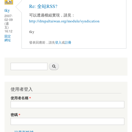
Re: 全站RSS?
tky
可以透過模組實現，請見：
2007-
02-09
http://drupaltaiwan.org/module/syndication
(週
五)
16:12
tky
固定
網址
發表回應前，請先
登入
或
註冊
搜尋表單
搜尋
使用者登入
使用者名稱
*
密碼
*