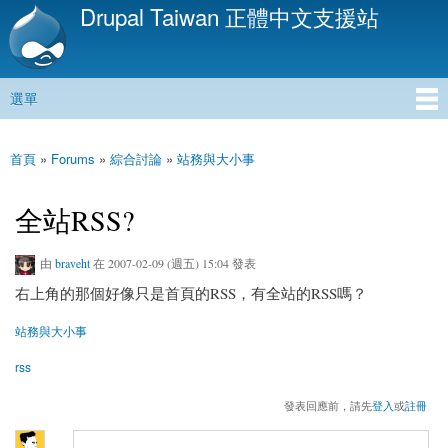
Drupal Taiwan 正體中文支援站
移
至
主
內
選單
容
主選單
首頁
»
Forums
»
綜合討論
»
站務與大小事
您在這裡
全站RSS?
由
braveht
在 2007-02-09 (週五) 15:04 發表
右上角的那個好像只是首頁的RSS，有全站的RSS嗎？
站務與大小事
rss
發表回應前，請先
登入
或
註冊