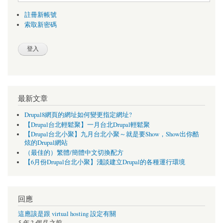
註冊新帳號
索取新密碼
最新文章
Drupal8網頁的網址如何變更指定網址?
【Drupal台北輕鬆聚】一月台北Drupal輕鬆聚
【Drupal台北小聚】九月台北小聚～就是要Show，Show出你酷
炫的Drupal網站
（最佳的）繁體/簡體中文切換配方
【6月份Drupal台北小聚】淺談建立Drupal的各種運行環境
回應
這應該是跟 virtual hosting 設定有關
5 年 2 個月
之前