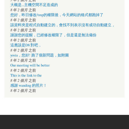
大概是...主機空間不足造成的
8 年 2 個月
之前
您好，昨日修改/tmp的權限後，今天網站的格式都跑掉了
8 年 2 個月
之前
該資料夾是程式自動建立的，會找不到表示沒有成功自動建立，
8 年 2 個月
之前
謝謝您的提醒，已經修改權限了，但是還是無法備份
8 年 2 個月
之前
這應該是D8 對吧，
8 年 2 個月
之前
yosia，您好! 跑了個新問題，如附圖
8 年 2 個月
之前
Our meeting will be better
8 年 2 個月
之前
This is the link to the
8 年 2 個月
之前
感謝 wanding 的照片！
8 年 2 個月
之前