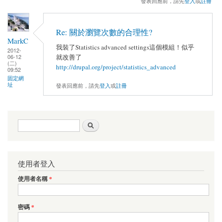
發表回應前，請先
登入
或
註冊
Re: 關於瀏覽次數的合理性?
MarkC
我裝了Statistics advanced settings這個模組！似乎
2012-
就改善了
06-12
(二)
http://drupal.org/project/statistics_advanced
09:52
固定網
址
發表回應前，請先
登入
或
註冊
搜尋表單
搜尋
使用者登入
使用者名稱
*
密碼
*