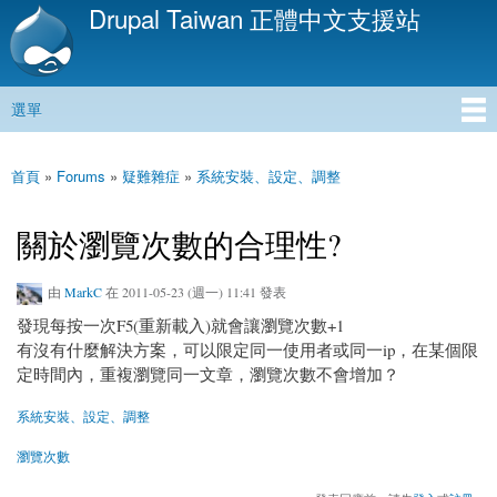
Drupal Taiwan 正體中文支援站
移
至
主
內
選單
容
主選單
首頁
»
Forums
»
疑難雜症
»
系統安裝、設定、調整
您在這裡
關於瀏覽次數的合理性?
由
MarkC
在 2011-05-23 (週一) 11:41 發表
發現每按一次F5(重新載入)就會讓瀏覽次數+1
有沒有什麼解決方案，可以限定同一使用者或同一ip，在某個限
定時間內，重複瀏覽同一文章，瀏覽次數不會增加？
系統安裝、設定、調整
瀏覽次數