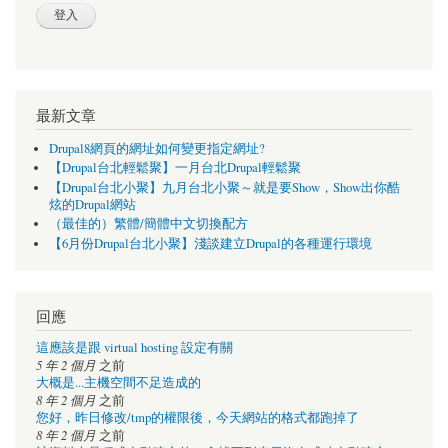
最新文章
Drupal8網頁的網址如何變更指定網址?
【Drupal台北輕鬆聚】一月台北Drupal輕鬆聚
【Drupal台北小聚】九月台北小聚～就是要Show，Show出你酷
炫的Drupal網站
（最佳的）繁體/簡體中文切換配方
【6月份Drupal台北小聚】淺談建立Drupal的各種運行環境
回應
這應該是跟 virtual hosting 設定有關
5 年 2 個月
之前
大概是...主機空間不足造成的
8 年 2 個月
之前
您好，昨日修改/tmp的權限後，今天網站的格式都跑掉了
8 年 2 個月
之前