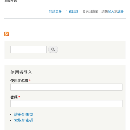
瀏覽次數
關於關於瀏覽次數的合理性?
閱讀更多
1 篇回應
發表回應前，請先
登入
或
註冊
搜尋表單
搜尋
使用者登入
使用者名稱
*
密碼
*
註冊新帳號
索取新密碼