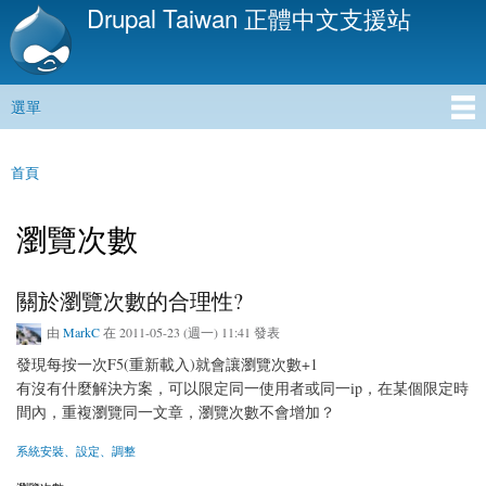
Drupal Taiwan 正體中文支援站
移
至
主
內
選單
容
主選單
首頁
您在這裡
瀏覽次數
關於瀏覽次數的合理性?
由
MarkC
在 2011-05-23 (週一) 11:41 發表
發現每按一次F5(重新載入)就會讓瀏覽次數+1
有沒有什麼解決方案，可以限定同一使用者或同一ip，在某個限定時
間內，重複瀏覽同一文章，瀏覽次數不會增加？
系統安裝、設定、調整