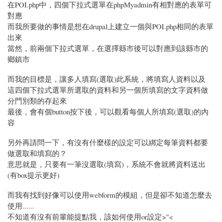
在POI.php中，四個下拉式選單在phpMyadmin有相對應的表單可
對應
而我所要做的事情是想在drupal上建立一個與POI.php相同的表單
出來
當然，前兩個下拉式選單，在選擇縣市後可以對應到該縣市的
鄉鎮市
而我的目標是，讓多人填寫(選取)此系統，將填寫人資料以及
這四個下拉式選單所選取的資料和另一個所填寫的文字資料做
分門別類的存起來
最後，會有個button按下後，可以觀看每個人所填寫(選取)的內
容
另外再請問一下，有沒有什麼樣的設定可以綁定每筆資料都要
做選取和填寫的？
意思就是，只要有一筆沒選取(填寫)，系統不會就將資料送出
(有box提示更好)
而我有找到好像可以使用webform的模組，但是卻不知道怎麼去
使用......
不知道有沒有前輩能提點我，該如何使用or設定>"<