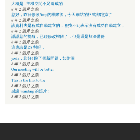
大概是...主機空間不足造成的
8 年 2 個月
之前
您好，昨日修改/tmp的權限後，今天網站的格式都跑掉了
8 年 2 個月
之前
該資料夾是程式自動建立的，會找不到表示沒有成功自動建立，
8 年 2 個月
之前
謝謝您的提醒，已經修改權限了，但是還是無法備份
8 年 2 個月
之前
這應該是D8 對吧，
8 年 2 個月
之前
yosia，您好! 跑了個新問題，如附圖
8 年 2 個月
之前
Our meeting will be better
8 年 2 個月
之前
This is the link to the
8 年 2 個月
之前
感謝 wanding 的照片！
8 年 2 個月
之前