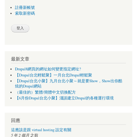
註冊新帳號
索取新密碼
最新文章
Drupal8網頁的網址如何變更指定網址?
【Drupal台北輕鬆聚】一月台北Drupal輕鬆聚
【Drupal台北小聚】九月台北小聚～就是要Show，Show出你酷
炫的Drupal網站
（最佳的）繁體/簡體中文切換配方
【6月份Drupal台北小聚】淺談建立Drupal的各種運行環境
回應
這應該是跟 virtual hosting 設定有關
5 年 2 個月
之前