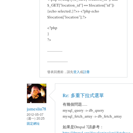
$_GET["location_id"] == $location["id"])
{echo selected;}?>> <?php echo
$location["location"];?>
<?php
}
?>
.................
.......................
發表回應前，請先
登入
或
註冊
Re: 多重下拉式選單
有幾個問題......
jamesliu78
mysql_query -> db_query
2012-05-07
mysql_fetch_array -> db_fetch_array
(週一) 20:25
固定網址
如果是Drupal 7請參考：
http://drupal.org/developing/api/database