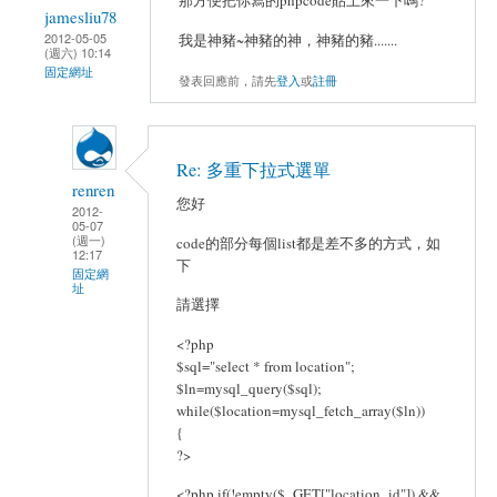
那方便把你寫的phpcode貼上來一下嗎?
jamesliu78
2012-05-05
我是神豬~神豬的神，神豬的豬.......
(週六) 10:14
固定網址
發表回應前，請先
登入
或
註冊
Re: 多重下拉式選單
renren
您好
2012-
05-07
(週一)
code的部分每個list都是差不多的方式，如
12:17
下
固定網
址
請選擇
<?php
$sql="select * from location";
$ln=mysql_query($sql);
while($location=mysql_fetch_array($ln))
{
?>
<?php if(!empty($_GET["location_id"]) &&