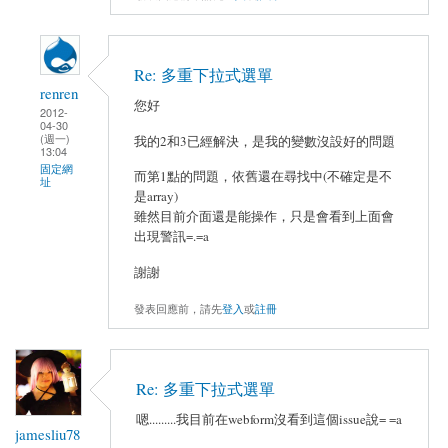
Re: 多重下拉式選單
renren
您好
2012-
04-30
(週一)
我的2和3已經解決，是我的變數沒設好的問題
13:04
固定網
而第1點的問題，依舊還在尋找中(不確定是不
址
是array)
雖然目前介面還是能操作，只是會看到上面會
出現警訊=.=a
謝謝
發表回應前，請先
登入
或
註冊
Re: 多重下拉式選單
嗯.........我目前在webform沒看到這個issue說= =a
jamesliu78