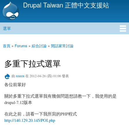
Drupal Taiwan 正體中文支援站
移
至
主
內
選單
容
主選單
首頁
»
Forums
»
綜合討論
»
閒話家常討論
您在這裡
多重下拉式選單
由
renren
在 2012-04-26 (四) 01:06 發表
各位前輩好
關於多重下拉式選單我有幾個問題想請教一下，我使用的是
drupal-7.12版本
在此之前，請看一下我所寫的PHP程式
http://140.129.20.145/POI.php