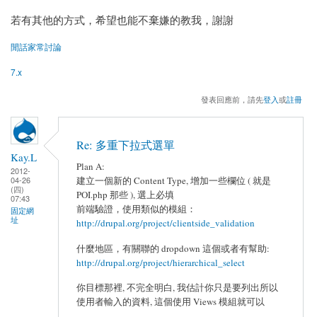
若有其他的方式，希望也能不棄嫌的教我，謝謝
閒話家常討論
7.x
發表回應前，請先
登入
或
註冊
Re: 多重下拉式選單
Kay.L
Plan A:
2012-
建立一個新的 Content Type, 增加一些欄位 ( 就是
04-26
(四)
POI.php 那些 ), 選上必填
07:43
前端驗證，使用類似的模組：
固定網
址
http://drupal.org/project/clientside_validation
什麼地區，有關聯的 dropdown 這個或者有幫助:
http://drupal.org/project/hierarchical_select
你目標那裡, 不完全明白, 我估計你只是要列出所以
使用者輸入的資料, 這個使用 Views 模組就可以