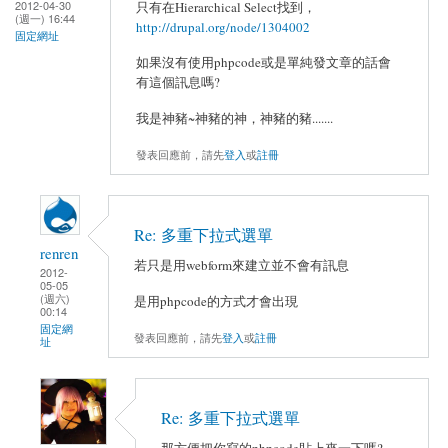
2012-04-30
只有在Hierarchical Select找到，
(週一) 16:44
http://drupal.org/node/1304002
固定網址
如果沒有使用phpcode或是單純發文章的話會
有這個訊息嗎?
我是神豬~神豬的神，神豬的豬.......
發表回應前，請先
登入
或
註冊
Re: 多重下拉式選單
renren
若只是用webform來建立並不會有訊息
2012-
05-05
(週六)
是用phpcode的方式才會出現
00:14
固定網
發表回應前，請先
登入
或
註冊
址
Re: 多重下拉式選單