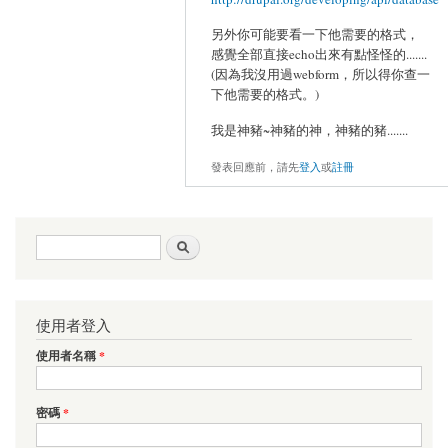
另外你可能要看一下他需要的格式，
感覺全部直接echo出來有點怪怪的.......
(因為我沒用過webform，所以得你查一
下他需要的格式。)
我是神豬~神豬的神，神豬的豬.......
發表回應前，請先
登入
或
註冊
搜尋表單
搜尋
使用者登入
使用者名稱
*
密碼
*