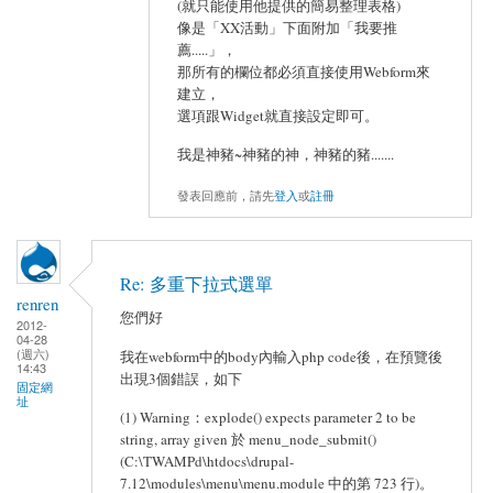
(就只能使用他提供的簡易整理表格)
像是「XX活動」下面附加「我要推
薦.....」，
那所有的欄位都必須直接使用Webform來
建立，
選項跟Widget就直接設定即可。
我是神豬~神豬的神，神豬的豬.......
發表回應前，請先
登入
或
註冊
Re: 多重下拉式選單
renren
您們好
2012-
04-28
(週六)
我在webform中的body內輸入php code後，在預覽後
14:43
出現3個錯誤，如下
固定網
址
(1) Warning：explode() expects parameter 2 to be
string, array given 於 menu_node_submit()
(C:\TWAMPd\htdocs\drupal-
7.12\modules\menu\menu.module 中的第 723 行)。