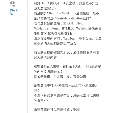
(四)
關於Plan A的部分，研究之後，我還是不知道
17:51
該怎麼做(起步)
固定網
而且關於Clientside Validation這個模組，是不
址
是只需要勾選Clientside Validation就好?
若勾選其餘的選項，如FAPI、Field
Validation、Form、HTML5、Webform好像會發
生衝突(不知與什麼衝突到)
因為在新增內容時，Webform、基本頁面、文章
三個新增方式都是跑出空白頁
而我的目標的確如您所說，最後要觀看所有填
寫人的填寫內容
相對於Plan A來說，在Plan B方面，下拉式選單
的內容要怎麼顯示？
例如基隆市、台北市、新北市等縣市
是在選項中打入<基隆市><台北市><新北市>
嗎？
不過下拉式選單還是空白，沒顯示出可以選取
的資料>"<
盼請前輩們可以詳細指導，謝謝