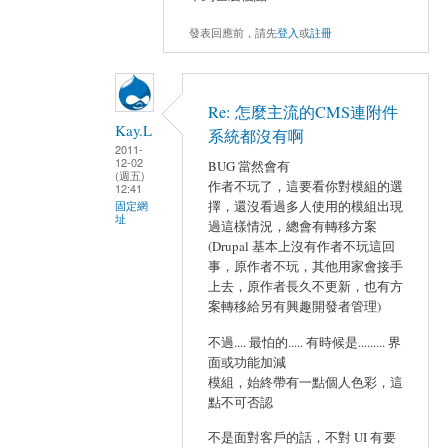
發表回應前，請先
登入
或
註冊
Re: 怎麼主流的CMS連附件
Kay.L
系統都沒有啊
2011-
12-02
BUG 當然會有
(週五)
作者不玩了，這要看你對模組的選
12:41
擇，還沒看過多人使用的模組出現
固定網
址
過這樣情況，總會有轉移方案
(Drupal 基本上沒有作者不玩這回
事，原作者不玩，其他用家會接手
上去，原作者長久不更新，也有方
案轉移給另有興趣開發者管理)
不過.... 最怕的..... 有時候是......... 界
面或功能加減
模組，始終帶有一點個人色彩，這
點不可否認
不是面對客戶的話，不對 UI 有要