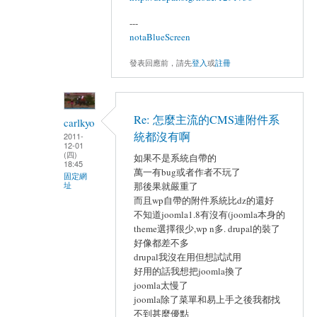
---
notaBlueScreen
發表回應前，請先
登入
或
註冊
Re: 怎麼主流的CMS連附件系
carlkyo
統都沒有啊
2011-
12-01
(四)
如果不是系統自帶的
18:45
萬一有bug或者作者不玩了
固定網
址
那後果就嚴重了
而且wp自帶的附件系統比dz的還好
不知道joomla1.8有沒有(joomla本身的
theme選擇很少,wp n多. drupal的裝了
好像都差不多
drupal我沒在用但想試試用
好用的話我想把joomla換了
joomla太慢了
joomla除了菜單和易上手之後我都找
不到甚麼優點