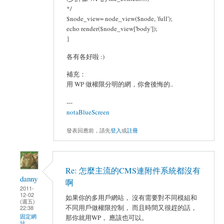
*/
$node_view= node_view($node, 'full');
echo render($node_view['body']);
}
各有各好啦 :)
補充：
用 WP 做權限分明的網，你會後悔的..
---
notaBlueScreen
發表回應前，請先
登入
或
註冊
Re: 怎麼主流的CMS連附件系統都沒有
danny
啊
2011-
12-02
如果你的多用戶網站， 沒有需要對不同模組和
(週五)
不同用戶做權限控制， 而且時間又很趕的話，
22:38
固定網
那你就用WP， 應該也可以。
址