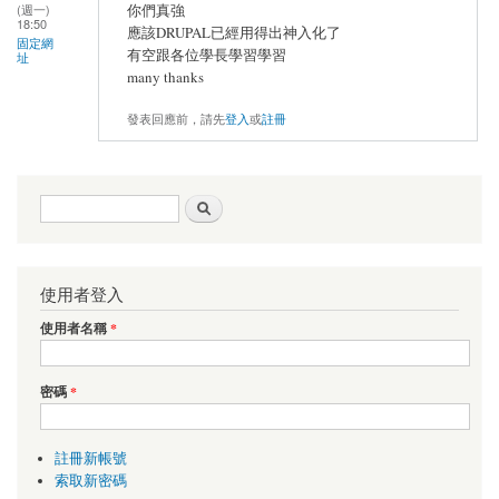
(週一)
你們真強
18:50
應該DRUPAL已經用得出神入化了
固定網
有空跟各位學長學習學習
址
many thanks
發表回應前，請先
登入
或
註冊
搜尋表單
搜尋
使用者登入
使用者名稱
*
密碼
*
註冊新帳號
索取新密碼