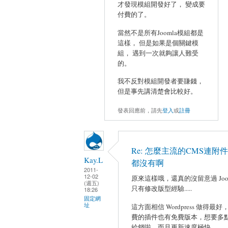
才發現模組開發好了， 變成要
付費的了。
當然不是所有Joomla模組都是
這樣， 但是如果是個關鍵模
組， 遇到一次就夠讓人難受
的。
我不反對模組開發者要賺錢，
但是事先講清楚會比較好。
發表回應前，請先
登入
或
註冊
Re: 怎麼主流的CMS連附
Kay.L
都沒有啊
2011-
12-02
原來這樣哦，還真的沒留意過 Joo
(週五)
只有修改版型經驗.....
18:26
固定網
址
這方面相信 Wordpress 做得最
費的插件也有免費版本，想要多
給錢啦，而且更新速度極快。