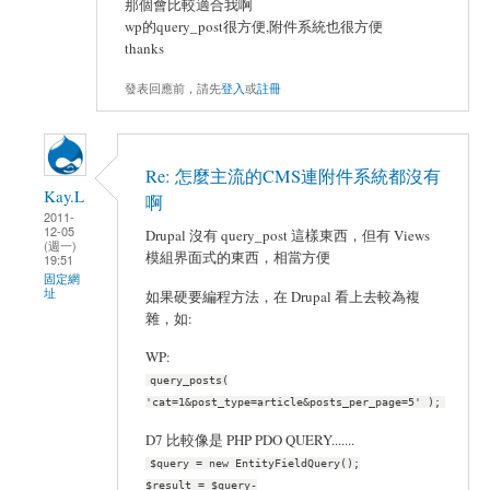
那個會比較適合我啊
wp的query_post很方便,附件系統也很方便
thanks
發表回應前，請先
登入
或
註冊
Re: 怎麼主流的CMS連附件系統都沒有
Kay.L
啊
2011-
12-05
Drupal 沒有 query_post 這樣東西，但有 Views
(週一)
模組界面式的東西，相當方便
19:51
固定網
址
如果硬要編程方法，在 Drupal 看上去較為複
雜，如:
WP:
query_posts(
'cat=1&post_type=article&posts_per_page=5' );
D7 比較像是 PHP PDO QUERY.......
$query = new EntityFieldQuery();
$result = $query-