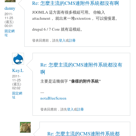
Re: 怎麼主流的CMS連附件系統都沒有啊
danny
JOOMLA 這方面有很多模組可用。 你輸入
2011-
11-25
attachment， 就出來一堆extention， 可以慢慢選。
(週五)
00:01
drupal 6 / 7 Core 就有這模組。
固定網
址
發表回應前，請先
登入
或
註冊
Re: 怎麼主流的CMS連附件系統都沒有
Kay.L
啊
2011-
11-25
"像樣的附件系統"
主要是這幾個字
(週五)
02:02
---
固定網
址
notaBlueScreen
發表回應前，請先
登入
或
註冊
Re: 怎麼主流的CMS連附件系統都