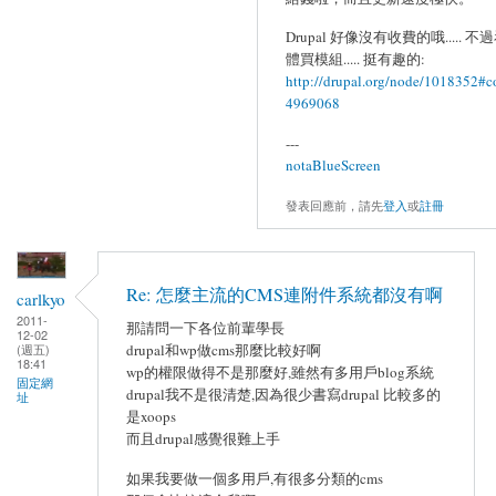
Drupal 好像沒有收費的哦..... 
體買模組..... 挺有趣的:
http://drupal.org/node/1018352#
4969068
---
notaBlueScreen
發表回應前，請先
登入
或
註冊
Re: 怎麼主流的CMS連附件系統都沒有啊
carlkyo
2011-
那請問一下各位前輩學長
12-02
(週五)
drupal和wp做cms那麼比較好啊
18:41
wp的權限做得不是那麼好,雖然有多用戶blog系統
固定網
drupal我不是很清楚,因為很少書寫drupal 比較多的
址
是xoops
而且drupal感覺很難上手
如果我要做一個多用戶,有很多分類的cms