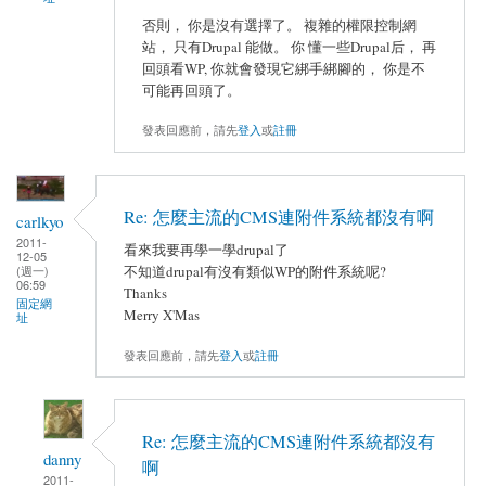
否則， 你是沒有選擇了。 複雜的權限控制網
站， 只有Drupal 能做。 你 懂一些Drupal后， 再
回頭看WP, 你就會發現它綁手綁腳的， 你是不
可能再回頭了。
發表回應前，請先
登入
或
註冊
Re: 怎麼主流的CMS連附件系統都沒有啊
carlkyo
2011-
看來我要再學一學drupal了
12-05
(週一)
不知道drupal有沒有類似WP的附件系統呢?
06:59
Thanks
固定網
Merry X'Mas
址
發表回應前，請先
登入
或
註冊
Re: 怎麼主流的CMS連附件系統都沒有
danny
啊
2011-