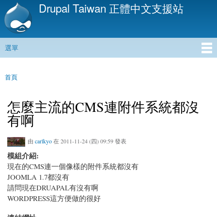
Drupal Taiwan 正體中文支援站
移
至
主
內
選單
容
主選單
首頁
您在這裡
怎麼主流的CMS連附件系統都沒
有啊
由
carlkyo
在 2011-11-24 (四) 09:59 發表
模組介紹:
現在的CMS連一個像樣的附件系統都沒有
JOOMLA 1.7都沒有
請問現在DRUAPAL有沒有啊
WORDPRESS這方便做的很好