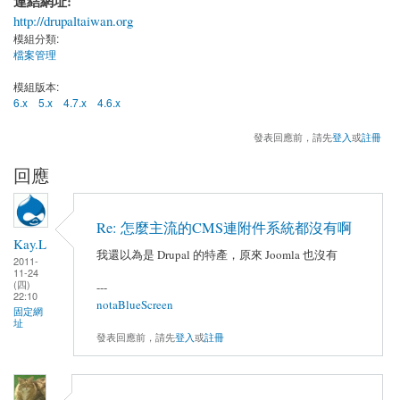
連結網址:
http://drupaltaiwan.org
模組分類:
檔案管理
模組版本:
6.x
5.x
4.7.x
4.6.x
發表回應前，請先
登入
或
註冊
回應
Re: 怎麼主流的CMS連附件系統都沒有啊
Kay.L
我還以為是 Drupal 的特產，原來 Joomla 也沒有
2011-
11-24
(四)
---
22:10
notaBlueScreen
固定網
址
發表回應前，請先
登入
或
註冊