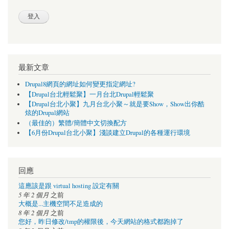
最新文章
Drupal8網頁的網址如何變更指定網址?
【Drupal台北輕鬆聚】一月台北Drupal輕鬆聚
【Drupal台北小聚】九月台北小聚～就是要Show，Show出你酷
炫的Drupal網站
（最佳的）繁體/簡體中文切換配方
【6月份Drupal台北小聚】淺談建立Drupal的各種運行環境
回應
這應該是跟 virtual hosting 設定有關
5 年 2 個月
之前
大概是...主機空間不足造成的
8 年 2 個月
之前
您好，昨日修改/tmp的權限後，今天網站的格式都跑掉了