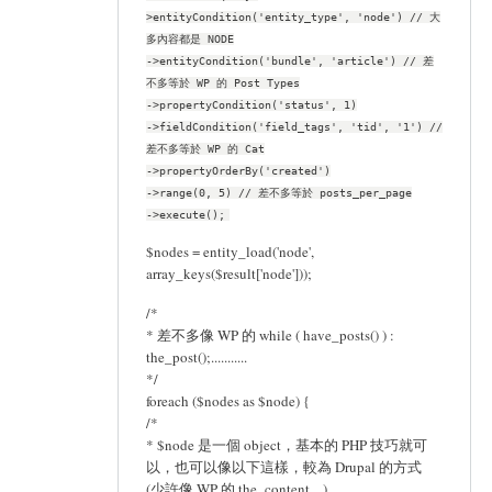
>entityCondition('entity_type', 'node') // 大
多內容都是 NODE
->entityCondition('bundle', 'article') // 差
不多等於 WP 的 Post Types
->propertyCondition('status', 1)
->fieldCondition('field_tags', 'tid', '1') //
差不多等於 WP 的 Cat
->propertyOrderBy('created')
->range(0, 5) // 差不多等於 posts_per_page
->execute();
$nodes = entity_load('node',
array_keys($result['node']));
/*
* 差不多像 WP 的 while ( have_posts() ) :
the_post();...........
*/
foreach ($nodes as $node) {
/*
* $node 是一個 object，基本的 PHP 技巧就可
以，也可以像以下這樣，較為 Drupal 的方式
(少許像 WP 的 the_content....)