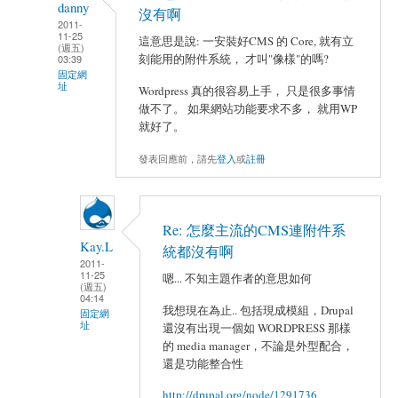
danny
沒有啊
2011-
11-25
這意思是說: 一安裝好CMS 的 Core, 就有立
(週五)
刻能用的附件系統， 才叫"像樣"的嗎?
03:39
固定網
址
Wordpress 真的很容易上手， 只是很多事情
做不了。 如果網站功能要求不多， 就用WP
就好了。
發表回應前，請先
登入
或
註冊
Re: 怎麼主流的CMS連附件系
Kay.L
統都沒有啊
2011-
11-25
嗯... 不知主題作者的意思如何
(週五)
04:14
我想現在為止.. 包括現成模組，Drupal
固定網
址
還沒有出現一個如 WORDPRESS 那樣
的 media manager，不論是外型配合，
還是功能整合性
http://drupal.org/node/1291736