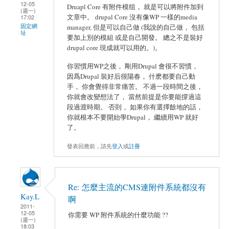
12-05
Druapl Core 有附件模组， 就是可以將附件加到
(週一)
文章中。 drupal Core 沒有像WP 一樣的media
17:02
固定網
manager, 但是可以自己做 (我說的自己做， 包括
址
要加上別的模組 或是自己開發。 總之不是裝好
drupal core 現成就可以用的。)。
你習慣用WP之後， 剛用Drupal 會很不習慣，
因爲Drupal 裝好后很陽春， 什麽都要自己動
手， 你會覺得非常痛苦。 不過一段時間之後，
你就會改變想法了， 當然前提是你要能撐過這
段過渡時期。 否則， 如果你有選擇餘地的話，
你就根本不要開始學Drupal， 繼續用WP 就好
了。
發表回應前，請先
登入
或
註冊
Re: 怎麼主流的CMS連附件系統都沒有
Kay.L
啊
2011-
12-05
你需要 WP 附件系統的什麼功能 ??
(週一)
18:03