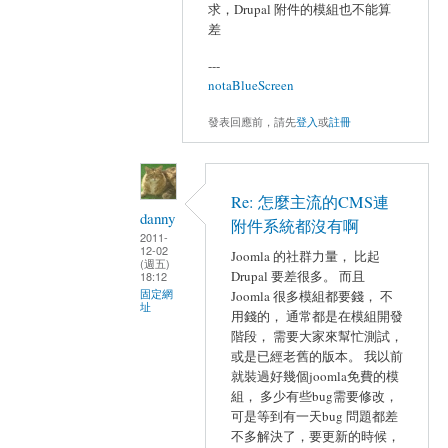
求，Drupal 附件的模組也不能算
差
---
notaBlueScreen
發表回應前，請先
登入
或
註冊
Re: 怎麼主流的CMS連
danny
附件系統都沒有啊
2011-
12-02
Joomla 的社群力量， 比起
(週五)
Drupal 要差很多。 而且
18:12
固定網
Joomla 很多模組都要錢， 不
址
用錢的， 通常都是在模組開發
階段， 需要大家來幫忙測試，
或是已經老舊的版本。 我以前
就裝過好幾個joomla免費的模
組， 多少有些bug需要修改，
可是等到有一天bug 問題都差
不多解決了，要更新的時候，