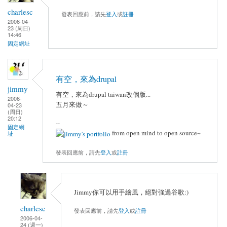
charlesc
發表回應前，請先
登入
或
註冊
2006-04-
23 (周日)
14:46
固定網址
有空，來為drupal
jimmy
有空，來為drupal taiwan改個版...
2006-
五月來做～
04-23
(周日)
20:12
--
固定網
from open mind to open source~
址
發表回應前，請先
登入
或
註冊
Jimmy你可以用手繪風，絕對強過谷歌:)
charlesc
發表回應前，請先
登入
或
註冊
2006-04-
24 (週一)