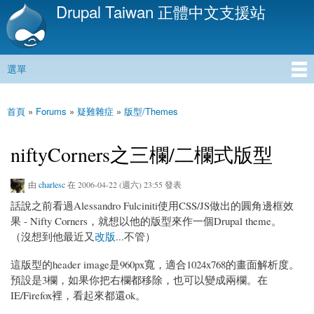
Drupal Taiwan 正體中文支援站
移
至
主
內
選單
容
主選單
首頁
»
Forums
»
疑難雜症
»
版型/Themes
您在這裡
niftyCorners之三欄/二欄式版型
由
charlesc
在 2006-04-22 (週六) 23:55 發表
話說之前看過Alessandro Fulciniti使用CSS/JS做出的圓角邊框效
果 - Nifty Corners，就想以他的版型來作一個Drupal theme。
（沒想到他最近又
改版
...不管）
這版型的header image是960px寬，適合1024x768的畫面解析度。
預設是3欄，如果你把右欄都移除，也可以變成兩欄。在
IE/Firefox裡，看起來都還ok。