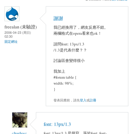
謝謝
freealan (未驗證)
我已經換用了，網友反應不錯。
2006-04-23 (周日)
兩欄格式在opera看來也ok！
02:30
固定網址
請問font: 13px/1.3
/1.3是代表什麼？？
討論區會變得很小
我加上
#forum table {
width: 98%;
}
發表回應前，請先
登入
或
註冊
font: 13px/1.3
charlesc
font: 13px/1.3 是簡寫，等於font: font-