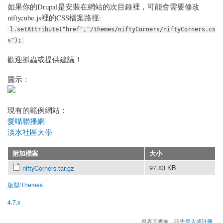
如果你的Drupal是安裝在網站的次目錄裡，可能會需要修改
niftycube.js裡的CSS檔案路徑:
l.setAttribute("href","/themes/niftyCorners/niftyCorners.cs
s");
歡迎抓蟲或提供建議！
圖示：
現有的範例網站：
愛喵聯播網
淡水社區大學
附加檔案
大小
97.83 KB
niftyCorners.tar.gz
版型/Themes
4.7.x
發表回應前，請先
登入
或
註冊