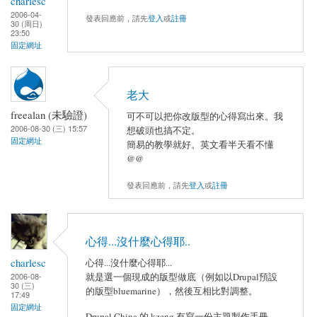
charlesc
2006-04-
發表回應前，請先
登入
或
註冊
30 (周日)
23:50
固定網址
老大
freealan (未驗證)
可不可以把你改版型的心得寫出來。我
2006-08-30 (三) 15:57
想破頭也搞不定。
固定網址
簡易的教學就好。英文看半天看不懂
@@
發表回應前，請先
登入
或
註冊
心得...沒什麼心得耶..
charlesc
心得...沒什麼心得耶...
就是選一個現成的版型做底（例如以Drupal預設
2006-08-
30 (三)
的版型bluemarine），然後互相比對調整。
17:49
固定網址
Drupal China 的 kzeng 有寫一份主題製作手冊，