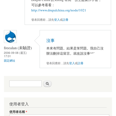
可以參考看看：
http://www.drupalchina.org/node/1021
發表回應前，請先
登入
或
註冊
沒事
freealan (未驗證)
本來有問題。結果是笨問題。我自己沒
2006-09-08 (週五)
辦法刪掉這留言。就改說沒事^^"
17:01
固定網址
發表回應前，請先
登入
或
註冊
搜尋表單
搜尋
使用者登入
使用者名稱
*