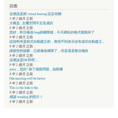
回應
這應該是跟 virtual hosting 設定有關
5 年 2 個月
之前
大概是...主機空間不足造成的
8 年 2 個月
之前
您好，昨日修改/tmp的權限後，今天網站的格式都跑掉了
8 年 2 個月
之前
該資料夾是程式自動建立的，會找不到表示沒有成功自動建立，
8 年 2 個月
之前
謝謝您的提醒，已經修改權限了，但是還是無法備份
8 年 2 個月
之前
這應該是D8 對吧，
8 年 2 個月
之前
yosia，您好! 跑了個新問題，如附圖
8 年 2 個月
之前
Our meeting will be better
8 年 2 個月
之前
This is the link to the
8 年 2 個月
之前
感謝 wanding 的照片！
8 年 2 個月
之前