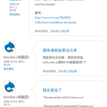
size/line-height
2006-04-
25 (二)
09:42
參考：
固定網址
http://www.w3.org/TR/REC-
CSS2/fonts.html#font-shorthand
發表回應前，請先
登入
或
註冊
圓角邊框效果沒出來
freealan (未驗證)
我是裝在次目錄，我也有些改
2006-04-23 (周日)
niftycube.js裡的CSS檔案路徑???
03:04
固定網址
發表回應前，請先
登入
或
註冊
檔名更改了
freealan (未驗證)
"/themes/nifty/niftyCorners.css"
2006-04-23 (周日)
03:12
"/themes/niftyCorners/niftyCorners.css"