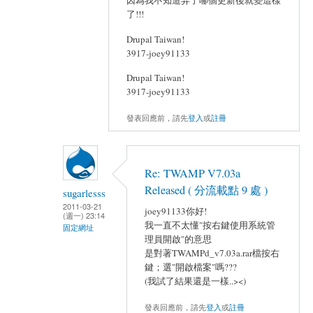
了!!!
Drupal Taiwan!
3917-joey91133
Drupal Taiwan!
3917-joey91133
發表回應前，請先
登入
或
註冊
Re: TWAMP V7.03a
Released ( 分流載點 9 處 )
sugarlesss
2011-03-21
joey91133你好!
(週一) 23:14
我一直不太懂"按右鍵使用系統管
固定網址
理員開啟"的意思
是對著TWAMPd_v7.03a.rar檔按右
鍵；選"開啟檔案"嗎???
(我試了結果還是一樣..><)
發表回應前，請先
登入
或
註冊