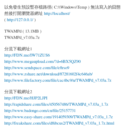
以免發生預設暫存檔路徑( C:\\Windows\Temp ) 無法寫入的囧態
然後打開瀏覽器網址
http://localhost/
(
http://127.0.0.1/
)
TWAMPd ( 13.1MB )
TWAMPd_v7.03a.7z
分流下載網址1
http://FDN.me/IW71ZUS6
http://www.megaupload.com/?d=6BX5QZ90
http://www.sendspace.com/file/e8rso9
http://www.zshare.net/download/87281602f4c646ab/
http://www.filefactory.com/file/cac4bc9/n/TWAMPd_v7.03a.7z
分流下載網址2
http://FDN.me/HJP2LJPI
http://rapidshare.com/files/450567486/TWAMPd_v7.03a_1.7z
http://www.badongo.com/cn/file/25157731
http://www.easy-share.com/1914059309/TWAMPd_v7.03a_1.7z
http://freakshare.com/files/d8ibcus2/TWAMPd_v7.03a_1.7z.html