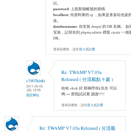
以。
password
: 上面那個帳號的密碼
localhost
: 你資料庫的 ip ，如果是拿架站包架
改。
databasename
: 你安裝 drupal 的 DB 名稱。 
安裝，記得先到 phpmyadmin 裡面 create 一
DB。
發表回應前，請先
登入
或
註冊
Re: TWAMP V7.03a
Released ( 分流載點 9 處 )
c5403kinki
2011-03-03
哈哈 okok 好 那稱呼你k先生 可以
(四) 15:55
嗎 ~~ 那我試試看 謝謝!!!!!
固定網址
發表回應前，請先
登入
或
註冊
Re: TWAMP V7.03a Released ( 分流載