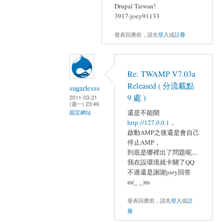
Drupal Taiwan!
3917-joey91133
發表回應前，請先
登入
或
註冊
Re: TWAMP V7.03a
Released ( 分流載點
sugarlesss
9 處 )
2011-03-21
(週一) 23:46
還是不能開
固定網址
http://127.0.0.1
，
啟動AMP之後還是會自己
停止AMP，
到底是哪裡出了問題呢....
我在設環境就卡關了QQ
不過還是謝謝joey回答
m(_ _)m
發表回應前，請先
登入
或
註
冊