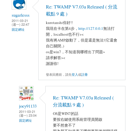
Re: TWAMP V7.03a Released ( 分流
載點 9 處 )
sugarlesss
2011-03-21
kurotanshi你好!!
(週一) 22:47
我現在卡在第4步，
http://127.0.0.1
無法打
固定網址
開，localhost也不行><
我有將AMP啟動了，但是還是無法!(它還會
自己關閉..)
os是win7，不知道我哪裡出了問題~
請求解答><
謝謝你!
發表回應前，請先
登入
或
註冊
Re: TWAMP V7.03a Released (
分流載點 9 處 )
joey91133
2011-03-21
OS是WIN7的話
(週一) 23:04
要按右鍵使用系統管理員開啟
固定網址
要不然會不了
因為我不知道弄了哪個更新後就變這樣