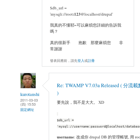
$db_url =
:123
'mysqli://root
@localhost/drupal'
我真的不懂耶~可以麻煩您詳細的告訴我
嗎？
真的很新手 抱歉 那麼麻煩您 非
常謝謝
發表回應前，請先
登入
或
註冊
Re: TWAMP V7.03a Released ( 分流載
)
kurotanshi
2011-03-03
要先說，我不是大大。 XD
(四) 15:53
固定網址
$db_url =
'mysql://username:password@localhost/databas
username
: 改成你 drupal DB 的管理帳號, 用 ro