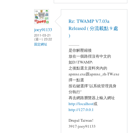
Re: TWAMP V7.03a
Released ( 分流載點 9 處
joey91133
)
2011-03-21
(週一) 23:22
............
固定網址
是你解壓縮後
放在一個路徑沒有中文的
如D:\TWAMP\
之後點選主資料夾內的
apmxe.exe跟apmxe_zh-TW.exe
擇一點選
按右鍵選擇"以系統管理員身
分執行"
再去網路瀏覽器上輸入網址
http://localhost
或
http://127.0.0.1
Drupal Taiwan!
3917-joey91133