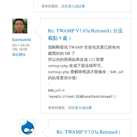
發表回應前，請先
登入
或
註冊
Re: TWAMP V7.03a Released ( 分流
載點 9 處 )
kurotanshi
2011-03-03
我剛剛發現 TWAMP 安裝包其實已經有內
(四) 16:05
建開好的 DB 了
固定網址
所以你的密碼如果改成 123 那麼
settings.php 改成下面這樣即可。
(settings.php 要解除唯讀才能修改；$db_url
的結尾要加分號)
$db_url =
'mysqli://root:123@localhost/drupal';
發表回應前，請先
登入
或
註冊
Re: TWAMP V7.03a Released (