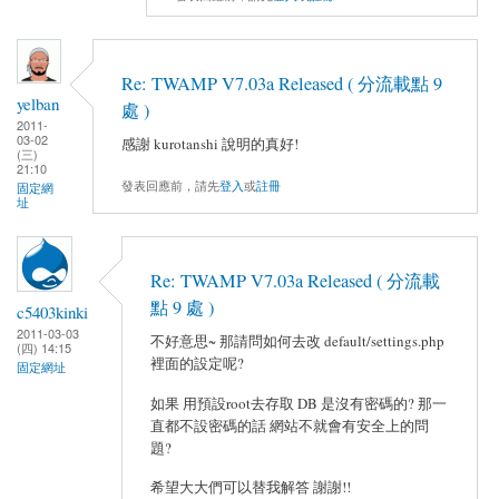
Re: TWAMP V7.03a Released ( 分流載點 9
yelban
處 )
2011-
03-02
感謝 kurotanshi 說明的真好!
(三)
21:10
發表回應前，請先
登入
或
註冊
固定網
址
Re: TWAMP V7.03a Released ( 分流載
點 9 處 )
c5403kinki
2011-03-03
不好意思~ 那請問如何去改 default/settings.php
(四) 14:15
裡面的設定呢?
固定網址
如果 用預設root去存取 DB 是沒有密碼的? 那一
直都不設密碼的話 網站不就會有安全上的問
題?
希望大大們可以替我解答 謝謝!!