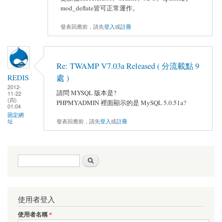
mod_deflate皆可正常運作。
發表回應前，請先
登入
或
註冊
Re: TWAMP V7.03a Released ( 分流載點 9
處 )
REDIS
2012-
請問 MYSQL 版本是?
11-22
(四)
PHPMYADMIN 裡面顯示的是 MySQL 5.0.51a?
01:04
固定網
發表回應前，請先
登入
或
註冊
址
搜尋表單
搜尋
使用者登入
使用者名稱
*