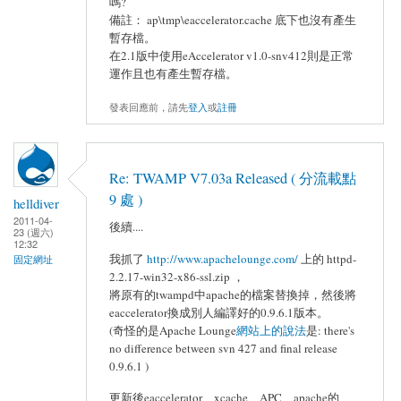
嗎?
備註： ap\tmp\eaccelerator.cache 底下也沒有產生
暫存檔。
在2.1版中使用eAccelerator v1.0-snv412則是正常
運作且也有產生暫存檔。
發表回應前，請先
登入
或
註冊
Re: TWAMP V7.03a Released ( 分流載點
9 處 )
helldiver
2011-04-
後續....
23 (週六)
12:32
我抓了
http://www.apachelounge.com/
上的 httpd-
固定網址
2.2.17-win32-x86-ssl.zip ，
將原有的twampd中apache的檔案替換掉，然後將
eaccelerator換成別人編譯好的0.9.6.1版本。
(奇怪的是Apache Lounge
網站上的說法
是: there's
no difference between svn 427 and final release
0.9.6.1 )
更新後eaccelerator、xcache、APC、apache的