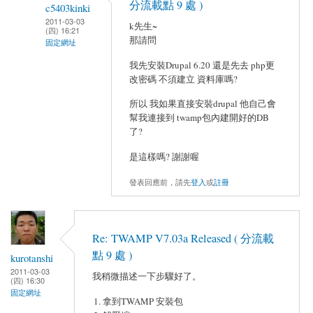
分流載點 9 處 )
c5403kinki
2011-03-03
k先生~
(四) 16:21
那請問
固定網址
我先安裝Drupal 6.20 還是先去 php更
改密碼 不須建立 資料庫嗎?
所以 我如果直接安裝drupal 他自己會
幫我連接到 twamp包內建開好的DB
了?
是這樣嗎? 謝謝喔
發表回應前，請先
登入
或
註冊
Re: TWAMP V7.03a Released ( 分流載
點 9 處 )
kurotanshi
2011-03-03
我稍微描述一下步驟好了。
(四) 16:30
固定網址
拿到TWAMP 安裝包