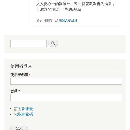
人人把心中的愛發揮出來，就能凝聚善的福業，
形成善的循環。 (靜思語錄)
發表回應前，請先
登入
或
註冊
搜尋表單
搜尋
使用者登入
使用者名稱
*
密碼
*
註冊新帳號
索取新密碼