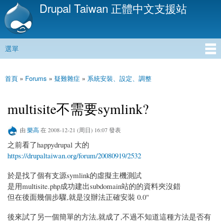
Drupal Taiwan 正體中文支援站
移
至
主
內
選單
容
主選單
首頁
»
Forums
»
疑難雜症
»
系統安裝、設定、調整
您在這裡
multisite不需要symlink?
由
樂高
在 2008-12-21 (周日) 16:07 發表
之前看了happydrupal 大的
https://drupaltaiwan.org/forum/20080919/2532
於是找了個有支源symlink的虛擬主機測試
是用multisite.php成功建出subdomain站的的資料夾沒錯
但在後面幾個步驟,就是沒辦法正確安裝 0.0"
後來試了另一個簡單的方法,就成了,不過不知道這種方法是否有