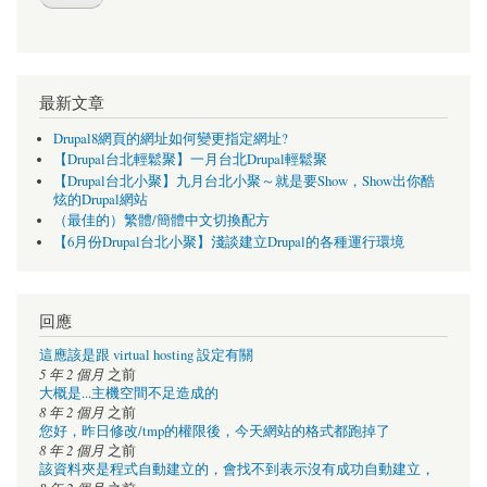
最新文章
Drupal8網頁的網址如何變更指定網址?
【Drupal台北輕鬆聚】一月台北Drupal輕鬆聚
【Drupal台北小聚】九月台北小聚～就是要Show，Show出你酷
炫的Drupal網站
（最佳的）繁體/簡體中文切換配方
【6月份Drupal台北小聚】淺談建立Drupal的各種運行環境
回應
這應該是跟 virtual hosting 設定有關
5 年 2 個月
之前
大概是...主機空間不足造成的
8 年 2 個月
之前
您好，昨日修改/tmp的權限後，今天網站的格式都跑掉了
8 年 2 個月
之前
該資料夾是程式自動建立的，會找不到表示沒有成功自動建立，