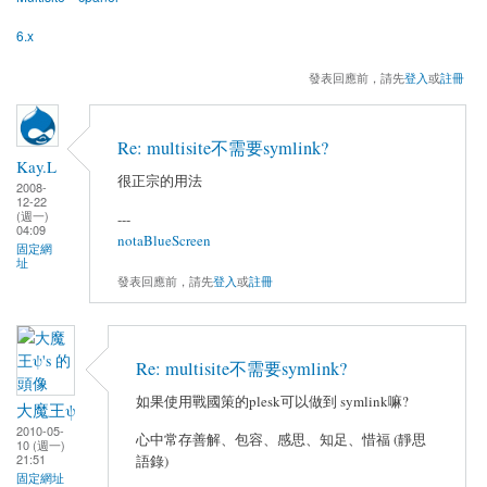
6.x
發表回應前，請先
登入
或
註冊
Re: multisite不需要symlink?
Kay.L
很正宗的用法
2008-
12-22
(週一)
---
04:09
notaBlueScreen
固定網
址
發表回應前，請先
登入
或
註冊
Re: multisite不需要symlink?
如果使用戰國策的plesk可以做到 symlink嘛?
大魔王ψ
2010-05-
心中常存善解、包容、感思、知足、惜福 (靜思
10 (週一)
21:51
語錄)
固定網址