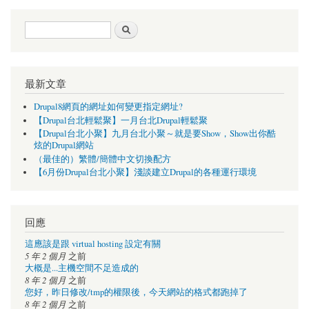
搜尋表單
搜尋
最新文章
Drupal8網頁的網址如何變更指定網址?
【Drupal台北輕鬆聚】一月台北Drupal輕鬆聚
【Drupal台北小聚】九月台北小聚～就是要Show，Show出你酷
炫的Drupal網站
（最佳的）繁體/簡體中文切換配方
【6月份Drupal台北小聚】淺談建立Drupal的各種運行環境
回應
這應該是跟 virtual hosting 設定有關
5 年 2 個月
之前
大概是...主機空間不足造成的
8 年 2 個月
之前
您好，昨日修改/tmp的權限後，今天網站的格式都跑掉了
8 年 2 個月
之前