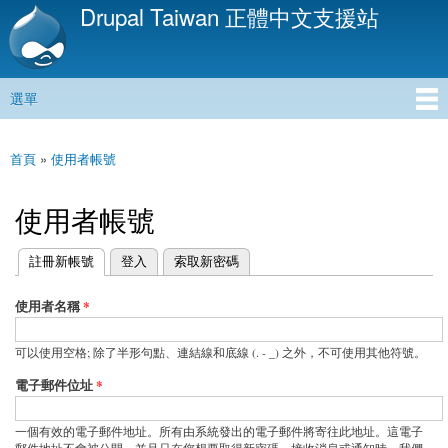
Drupal Taiwan 正體中文支援站
移
至
主
內
選單
容
主選單
首頁
»
使用者帳號
您在這裡
使用者帳號
(作用中頁籤)
註冊新帳號
登入
索取新密碼
主要索引標籤
使用者名稱
*
可以使用空格; 除了半形句點、連結線和底線 (. - _) 之外，不可使用其他符號。
電子郵件位址
*
一個有效的電子郵件地址。所有由系統發出的電子郵件將寄往此地址。這電子