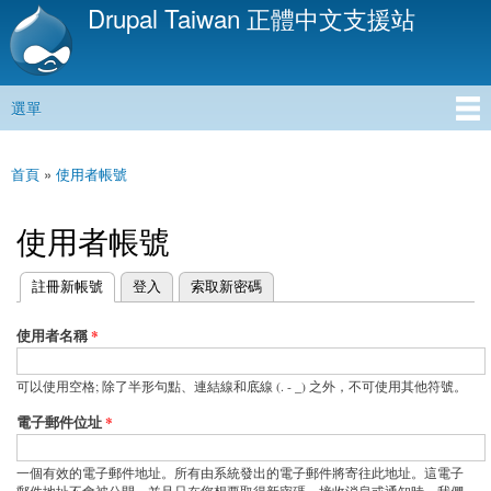
Drupal Taiwan 正體中文支援站
移
至
主
內
選單
容
主選單
首頁
»
使用者帳號
您在這裡
使用者帳號
(作用中頁籤)
註冊新帳號
登入
索取新密碼
主要索引標籤
使用者名稱
*
可以使用空格; 除了半形句點、連結線和底線 (. - _) 之外，不可使用其他符號。
電子郵件位址
*
一個有效的電子郵件地址。所有由系統發出的電子郵件將寄往此地址。這電子