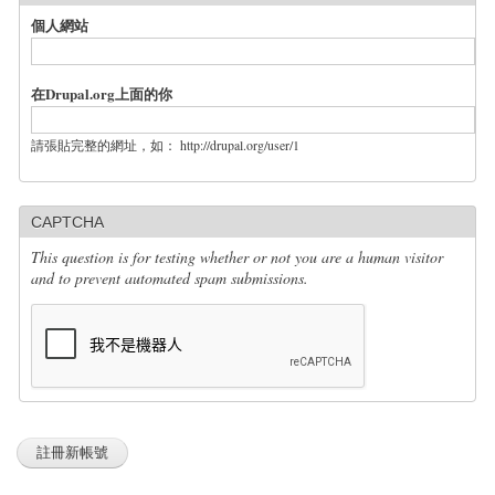
個人網站
在Drupal.org上面的你
請張貼完整的網址，如： http://drupal.org/user/1
CAPTCHA
This question is for testing whether or not you are a human visitor
and to prevent automated spam submissions.