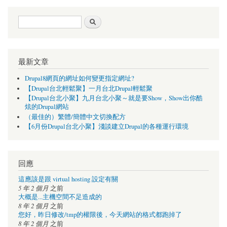
搜尋表單
搜尋
最新文章
Drupal8網頁的網址如何變更指定網址?
【Drupal台北輕鬆聚】一月台北Drupal輕鬆聚
【Drupal台北小聚】九月台北小聚～就是要Show，Show出你酷
炫的Drupal網站
（最佳的）繁體/簡體中文切換配方
【6月份Drupal台北小聚】淺談建立Drupal的各種運行環境
回應
這應該是跟 virtual hosting 設定有關
5 年 2 個月
之前
大概是...主機空間不足造成的
8 年 2 個月
之前
您好，昨日修改/tmp的權限後，今天網站的格式都跑掉了
8 年 2 個月
之前