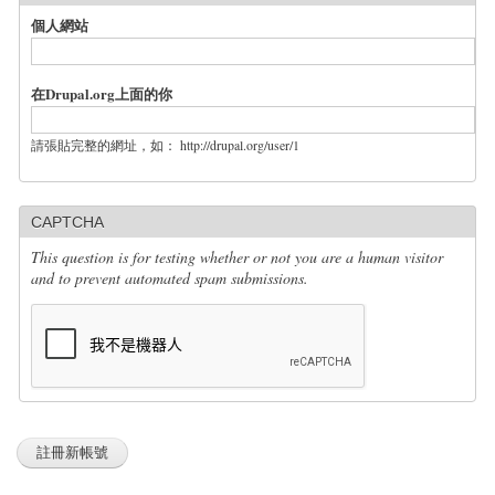
個人網站
在Drupal.org上面的你
請張貼完整的網址，如： http://drupal.org/user/1
CAPTCHA
This question is for testing whether or not you are a human visitor
and to prevent automated spam submissions.