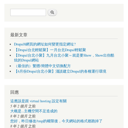
搜尋表單
搜尋
最新文章
Drupal8網頁的網址如何變更指定網址?
【Drupal台北輕鬆聚】一月台北Drupal輕鬆聚
【Drupal台北小聚】九月台北小聚～就是要Show，Show出你酷
炫的Drupal網站
（最佳的）繁體/簡體中文切換配方
【6月份Drupal台北小聚】淺談建立Drupal的各種運行環境
回應
這應該是跟 virtual hosting 設定有關
5 年 2 個月
之前
大概是...主機空間不足造成的
8 年 2 個月
之前
您好，昨日修改/tmp的權限後，今天網站的格式都跑掉了
8 年 2 個月
之前