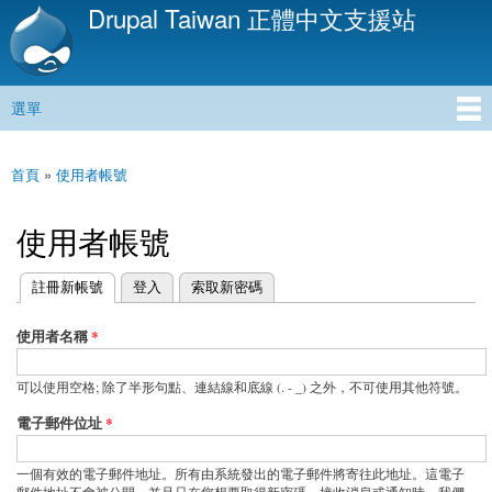
Drupal Taiwan 正體中文支援站
移
至
主
內
選單
容
主選單
首頁
»
使用者帳號
您在這裡
使用者帳號
(作用中頁籤)
註冊新帳號
登入
索取新密碼
主要索引標籤
使用者名稱
*
可以使用空格; 除了半形句點、連結線和底線 (. - _) 之外，不可使用其他符號。
電子郵件位址
*
一個有效的電子郵件地址。所有由系統發出的電子郵件將寄往此地址。這電子