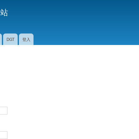
移
援站
至
主
內
容
DGT
登入
。