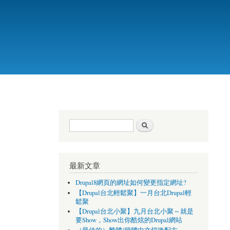
搜尋表單
搜尋
最新文章
Drupal8網頁的網址如何變更指定網址?
【Drupal台北輕鬆聚】一月台北Drupal輕
鬆聚
【Drupal台北小聚】九月台北小聚～就是
要Show，Show出你酷炫的Drupal網站