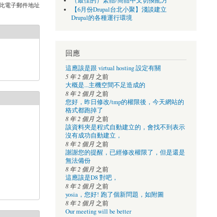
（最佳的）繁體/簡體中文切換配方
此電子郵件地址
【6月份Drupal台北小聚】淺談建立
Drupal的各種運行環境
回應
這應該是跟 virtual hosting 設定有關
5 年 2 個月
之前
大概是...主機空間不足造成的
8 年 2 個月
之前
您好，昨日修改/tmp的權限後，今天網站的
格式都跑掉了
8 年 2 個月
之前
該資料夾是程式自動建立的，會找不到表示
沒有成功自動建立，
8 年 2 個月
之前
謝謝您的提醒，已經修改權限了，但是還是
無法備份
8 年 2 個月
之前
這應該是D8 對吧，
8 年 2 個月
之前
yosia，您好! 跑了個新問題，如附圖
8 年 2 個月
之前
Our meeting will be better