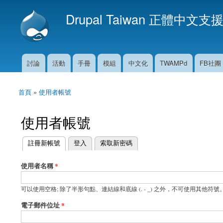
Drupal Taiwan 正體中文支
討論
活動
手冊
模組
中文化
TWAMPd
FB社團
主選單
首頁
»
使用者帳號
您在這裡
使用者帳號
(作用中頁籤)
註冊新帳號
登入
索取新密碼
主要索引標籤
使用者名稱
*
可以使用空格; 除了半形句點、連結線和底線 (. - _) 之外，不可使用其他符號
電子郵件位址
*