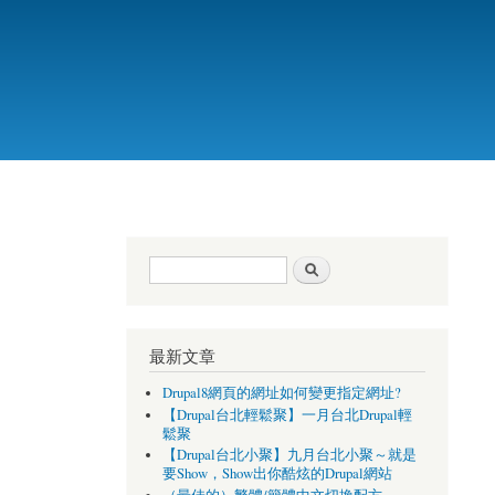
搜尋表單
搜尋
最新文章
Drupal8網頁的網址如何變更指定網址?
【Drupal台北輕鬆聚】一月台北Drupal輕
鬆聚
【Drupal台北小聚】九月台北小聚～就是
要Show，Show出你酷炫的Drupal網站