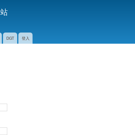
移
援站
至
主
內
容
DGT
登入
。