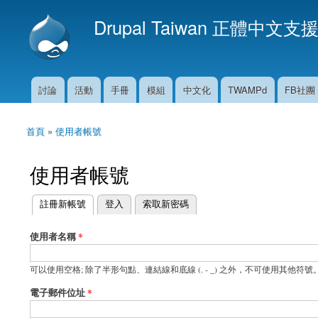
Drupal Taiwan 正體中文支
討論
活動
手冊
模組
中文化
TWAMPd
FB社團
主選單
首頁
»
使用者帳號
您在這裡
使用者帳號
(作用中頁籤)
註冊新帳號
登入
索取新密碼
主要索引標籤
使用者名稱
*
可以使用空格; 除了半形句點、連結線和底線 (. - _) 之外，不可使用其他符號
電子郵件位址
*