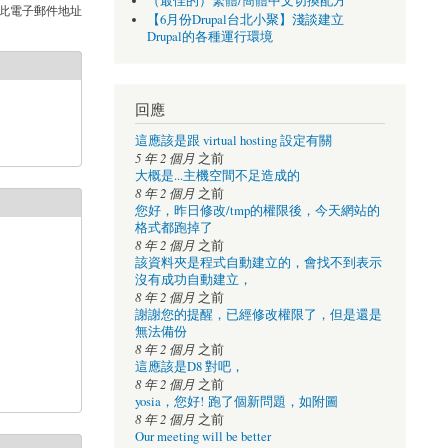
（最佳的）繁體/簡體中文切換配方
此電子郵件地址
【6月份Drupal台北小聚】淺談建立
Drupal的各種運行環境
回應
這應該是跟 virtual hosting 設定有關
5 年 2 個月
之前
大概是...主機空間不足造成的
8 年 2 個月
之前
您好，昨日修改/tmp的權限後，今天網站的
格式都跑掉了
8 年 2 個月
之前
該資料夾是程式自動建立的，會找不到表示
沒有成功自動建立，
8 年 2 個月
之前
謝謝您的提醒，已經修改權限了，但是還是
無法備份
8 年 2 個月
之前
這應該是D8 對吧，
8 年 2 個月
之前
yosia，您好! 跑了個新問題，如附圖
8 年 2 個月
之前
Our meeting will be better