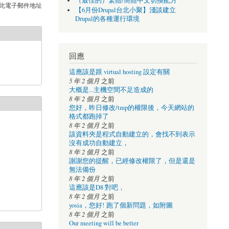
（最佳的）繁體/簡體中文切換配方
此電子郵件地址
【6月份Drupal台北小聚】淺談建立
Drupal的各種運行環境
回應
這應該是跟 virtual hosting 設定有關
5 年 2 個月
之前
大概是...主機空間不足造成的
8 年 2 個月
之前
您好，昨日修改/tmp的權限後，今天網站的
格式都跑掉了
8 年 2 個月
之前
該資料夾是程式自動建立的，會找不到表示
沒有成功自動建立，
8 年 2 個月
之前
謝謝您的提醒，已經修改權限了，但是還是
無法備份
8 年 2 個月
之前
這應該是D8 對吧，
8 年 2 個月
之前
yosia，您好! 跑了個新問題，如附圖
8 年 2 個月
之前
Our meeting will be better