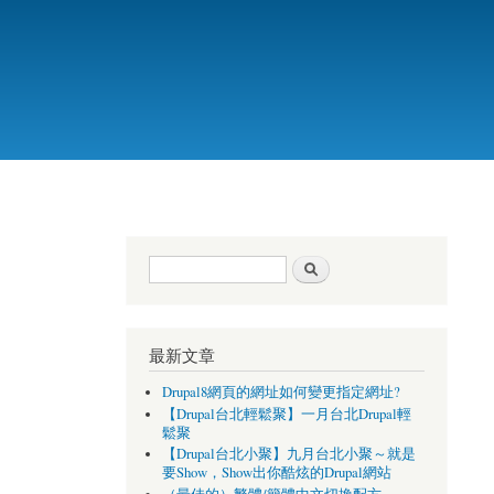
搜尋表單
搜尋
最新文章
Drupal8網頁的網址如何變更指定網址?
【Drupal台北輕鬆聚】一月台北Drupal輕
鬆聚
【Drupal台北小聚】九月台北小聚～就是
要Show，Show出你酷炫的Drupal網站