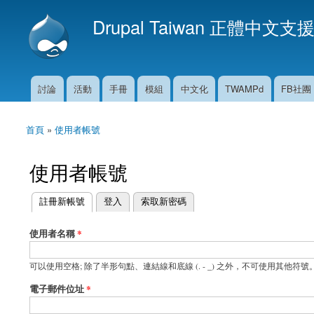
Drupal Taiwan 正體中文支
討論
活動
手冊
模組
中文化
TWAMPd
FB社團
主選單
首頁
»
使用者帳號
您在這裡
使用者帳號
(作用中頁籤)
註冊新帳號
登入
索取新密碼
主要索引標籤
使用者名稱
*
可以使用空格; 除了半形句點、連結線和底線 (. - _) 之外，不可使用其他符號
電子郵件位址
*