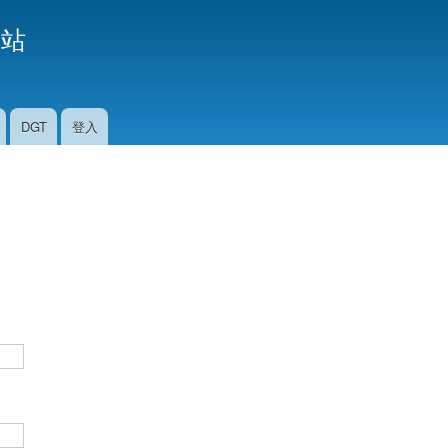
移
援站
至
主
內
容
DGT
登入
。