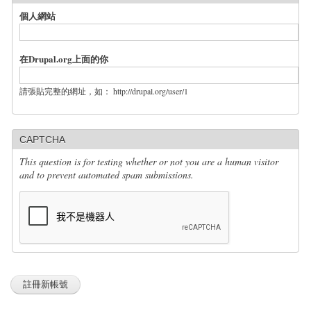
個人網站
在Drupal.org上面的你
請張貼完整的網址，如： http://drupal.org/user/1
CAPTCHA
This question is for testing whether or not you are a human visitor
and to prevent automated spam submissions.