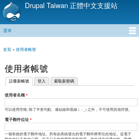
Drupal Taiwan 正體中文支援站
移
至
主
內
選單
容
主選單
首頁
»
使用者帳號
您在這裡
使用者帳號
(作用中頁籤)
註冊新帳號
登入
索取新密碼
主要索引標籤
使用者名稱
*
可以使用空格; 除了半形句點、連結線和底線 (. - _) 之外，不可使用其他符號。
電子郵件位址
*
一個有效的電子郵件地址。所有由系統發出的電子郵件將寄往此地址。這電子