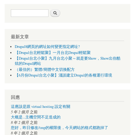
搜尋表單
搜尋
最新文章
Drupal8網頁的網址如何變更指定網址?
【Drupal台北輕鬆聚】一月台北Drupal輕鬆聚
【Drupal台北小聚】九月台北小聚～就是要Show，Show出你酷
炫的Drupal網站
（最佳的）繁體/簡體中文切換配方
【6月份Drupal台北小聚】淺談建立Drupal的各種運行環境
回應
這應該是跟 virtual hosting 設定有關
5 年 2 個月
之前
大概是...主機空間不足造成的
8 年 2 個月
之前
您好，昨日修改/tmp的權限後，今天網站的格式都跑掉了
8 年 2 個月
之前