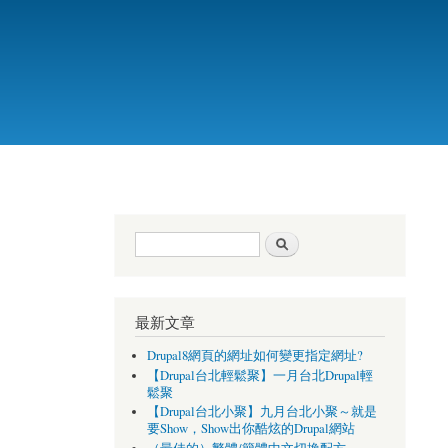
搜尋表單
搜尋
最新文章
Drupal8網頁的網址如何變更指定網址?
【Drupal台北輕鬆聚】一月台北Drupal輕
鬆聚
【Drupal台北小聚】九月台北小聚～就是
要Show，Show出你酷炫的Drupal網站