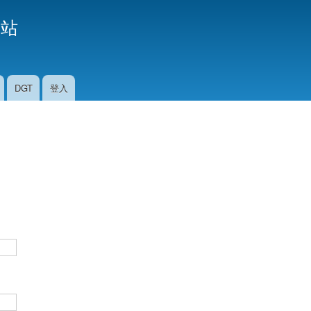
移
援站
至
主
內
容
DGT
登入
。