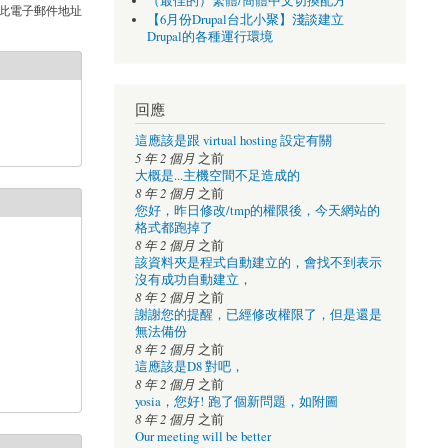
（最佳的）繁體/簡體中文切換配方
此電子郵件地址
【6月份Drupal台北小聚】淺談建立
Drupal的各種運行環境
回應
這應該是跟 virtual hosting 設定有關
5 年 2 個月
之前
大概是...主機空間不足造成的
8 年 2 個月
之前
您好，昨日修改/tmp的權限後，今天網站的
格式都跑掉了
8 年 2 個月
之前
該資料夾是程式自動建立的，會找不到表示
沒有成功自動建立，
8 年 2 個月
之前
謝謝您的提醒，已經修改權限了，但是還是
無法備份
8 年 2 個月
之前
這應該是D8 對吧，
8 年 2 個月
之前
yosia，您好! 跑了個新問題，如附圖
8 年 2 個月
之前
Our meeting will be better