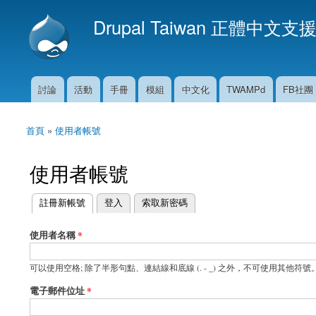
Drupal Taiwan 正體中文支
討論
活動
手冊
模組
中文化
TWAMPd
FB社團
主選單
首頁
»
使用者帳號
您在這裡
使用者帳號
(作用中頁籤)
註冊新帳號
登入
索取新密碼
主要索引標籤
使用者名稱
*
可以使用空格; 除了半形句點、連結線和底線 (. - _) 之外，不可使用其他符號
電子郵件位址
*