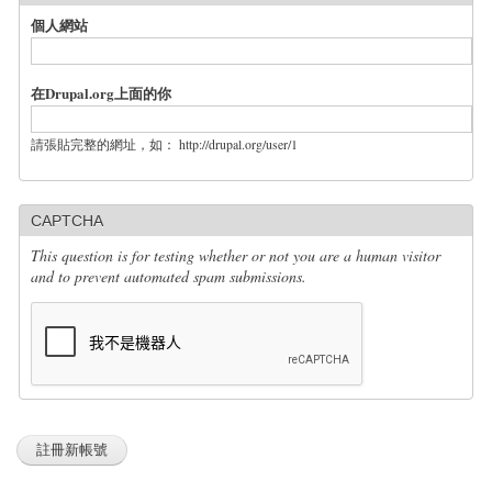
個人網站
在Drupal.org上面的你
請張貼完整的網址，如： http://drupal.org/user/1
CAPTCHA
This question is for testing whether or not you are a human visitor
and to prevent automated spam submissions.