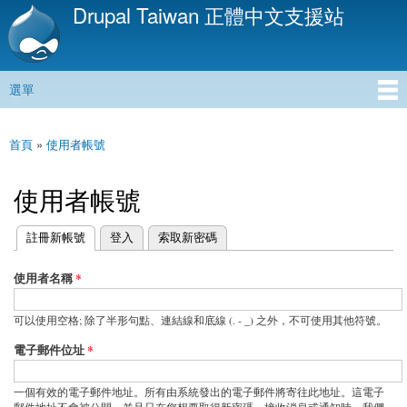
Drupal Taiwan 正體中文支援站
移
至
主
內
選單
容
主選單
首頁
»
使用者帳號
您在這裡
使用者帳號
(作用中頁籤)
註冊新帳號
登入
索取新密碼
主要索引標籤
使用者名稱
*
可以使用空格; 除了半形句點、連結線和底線 (. - _) 之外，不可使用其他符號。
電子郵件位址
*
一個有效的電子郵件地址。所有由系統發出的電子郵件將寄往此地址。這電子