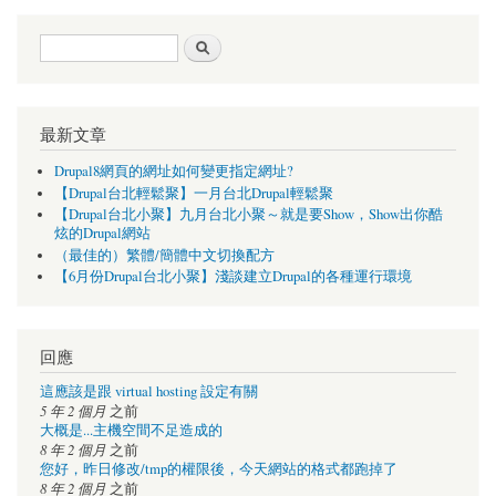
搜尋表單
搜尋
最新文章
Drupal8網頁的網址如何變更指定網址?
【Drupal台北輕鬆聚】一月台北Drupal輕鬆聚
【Drupal台北小聚】九月台北小聚～就是要Show，Show出你酷
炫的Drupal網站
（最佳的）繁體/簡體中文切換配方
【6月份Drupal台北小聚】淺談建立Drupal的各種運行環境
回應
這應該是跟 virtual hosting 設定有關
5 年 2 個月
之前
大概是...主機空間不足造成的
8 年 2 個月
之前
您好，昨日修改/tmp的權限後，今天網站的格式都跑掉了
8 年 2 個月
之前