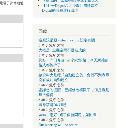
（最佳的）繁體/簡體中文切換配方
此電子郵件地址
【6月份Drupal台北小聚】淺談建立
Drupal的各種運行環境
回應
這應該是跟 virtual hosting 設定有關
5 年 2 個月
之前
大概是...主機空間不足造成的
8 年 2 個月
之前
您好，昨日修改/tmp的權限後，今天網站的
格式都跑掉了
8 年 2 個月
之前
該資料夾是程式自動建立的，會找不到表示
沒有成功自動建立，
8 年 2 個月
之前
謝謝您的提醒，已經修改權限了，但是還是
無法備份
8 年 2 個月
之前
這應該是D8 對吧，
8 年 2 個月
之前
yosia，您好! 跑了個新問題，如附圖
8 年 2 個月
之前
Our meeting will be better