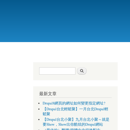
搜尋表單
搜尋
最新文章
Drupal8網頁的網址如何變更指定網址?
【Drupal台北輕鬆聚】一月台北Drupal輕
鬆聚
【Drupal台北小聚】九月台北小聚～就是
要Show，Show出你酷炫的Drupal網站