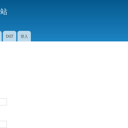
移
援站
至
主
內
容
DGT
登入
。