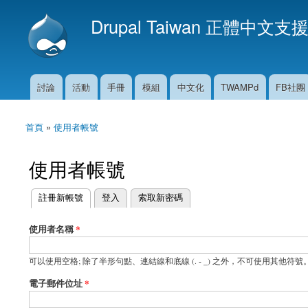
Drupal Taiwan 正體中文支
討論
活動
手冊
模組
中文化
TWAMPd
FB社團
主選單
首頁
»
使用者帳號
您在這裡
使用者帳號
(作用中頁籤)
註冊新帳號
登入
索取新密碼
主要索引標籤
使用者名稱
*
可以使用空格; 除了半形句點、連結線和底線 (. - _) 之外，不可使用其他符號
電子郵件位址
*