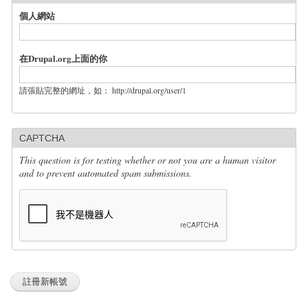
個人網站
在Drupal.org上面的你
請張貼完整的網址，如： http://drupal.org/user/1
CAPTCHA
This question is for testing whether or not you are a human visitor
and to prevent automated spam submissions.