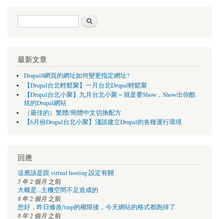
搜尋表單
搜尋
最新文章
Drupal8網頁的網址如何變更指定網址?
【Drupal台北輕鬆聚】一月台北Drupal輕鬆聚
【Drupal台北小聚】九月台北小聚～就是要Show，Show出你酷
炫的Drupal網站
（最佳的）繁體/簡體中文切換配方
【6月份Drupal台北小聚】淺談建立Drupal的各種運行環境
回應
這應該是跟 virtual hosting 設定有關
5 年 2 個月
之前
大概是...主機空間不足造成的
8 年 2 個月
之前
您好，昨日修改/tmp的權限後，今天網站的格式都跑掉了
8 年 2 個月
之前