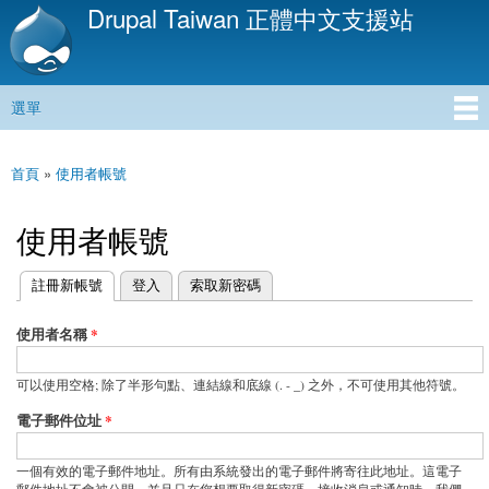
Drupal Taiwan 正體中文支援站
移
至
主
內
選單
容
主選單
首頁
»
使用者帳號
您在這裡
使用者帳號
(作用中頁籤)
註冊新帳號
登入
索取新密碼
主要索引標籤
使用者名稱
*
可以使用空格; 除了半形句點、連結線和底線 (. - _) 之外，不可使用其他符號。
電子郵件位址
*
一個有效的電子郵件地址。所有由系統發出的電子郵件將寄往此地址。這電子