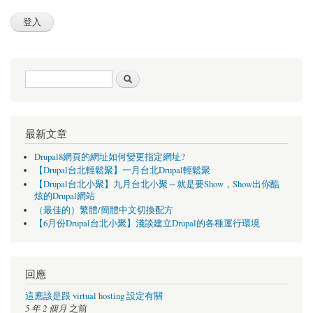
搜尋表單
搜尋
最新文章
Drupal8網頁的網址如何變更指定網址?
【Drupal台北輕鬆聚】一月台北Drupal輕鬆聚
【Drupal台北小聚】九月台北小聚～就是要Show，Show出你酷
炫的Drupal網站
（最佳的）繁體/簡體中文切換配方
【6月份Drupal台北小聚】淺談建立Drupal的各種運行環境
回應
這應該是跟 virtual hosting 設定有關
5 年 2 個月
之前