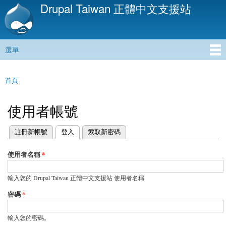
Drupal Taiwan 正體中文支援站
移
至
主
內
選單
容
主選單
首頁
您在這裡
使用者帳號
(作用中頁籤)
註冊新帳號
登入
索取新密碼
主要索引標籤
使用者名稱
*
輸入您的 Drupal Taiwan 正體中文支援站 使用者名稱
密碼
*
輸入您的密碼。