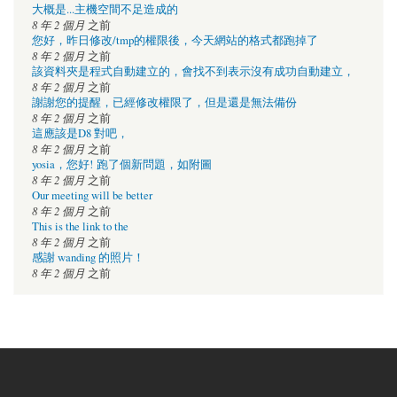
大概是...主機空間不足造成的
8 年 2 個月
之前
您好，昨日修改/tmp的權限後，今天網站的格式都跑掉了
8 年 2 個月
之前
該資料夾是程式自動建立的，會找不到表示沒有成功自動建立，
8 年 2 個月
之前
謝謝您的提醒，已經修改權限了，但是還是無法備份
8 年 2 個月
之前
這應該是D8 對吧，
8 年 2 個月
之前
yosia，您好! 跑了個新問題，如附圖
8 年 2 個月
之前
Our meeting will be better
8 年 2 個月
之前
This is the link to the
8 年 2 個月
之前
感謝 wanding 的照片！
8 年 2 個月
之前