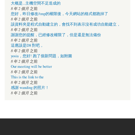
大概是...主機空間不足造成的
8 年 2 個月
之前
您好，昨日修改/tmp的權限後，今天網站的格式都跑掉了
8 年 2 個月
之前
該資料夾是程式自動建立的，會找不到表示沒有成功自動建立，
8 年 2 個月
之前
謝謝您的提醒，已經修改權限了，但是還是無法備份
8 年 2 個月
之前
這應該是D8 對吧，
8 年 2 個月
之前
yosia，您好! 跑了個新問題，如附圖
8 年 2 個月
之前
Our meeting will be better
8 年 2 個月
之前
This is the link to the
8 年 2 個月
之前
感謝 wanding 的照片！
8 年 2 個月
之前