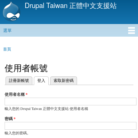
Drupal Taiwan 正體中文支援站
移
至
主
內
選單
容
主選單
首頁
您在這裡
使用者帳號
(作用中頁籤)
註冊新帳號
登入
索取新密碼
主要索引標籤
使用者名稱
*
輸入您的 Drupal Taiwan 正體中文支援站 使用者名稱
密碼
*
輸入您的密碼。