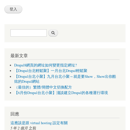
搜尋表單
搜尋
最新文章
Drupal8網頁的網址如何變更指定網址?
【Drupal台北輕鬆聚】一月台北Drupal輕鬆聚
【Drupal台北小聚】九月台北小聚～就是要Show，Show出你酷
炫的Drupal網站
（最佳的）繁體/簡體中文切換配方
【6月份Drupal台北小聚】淺談建立Drupal的各種運行環境
回應
這應該是跟 virtual hosting 設定有關
5 年 2 個月
之前