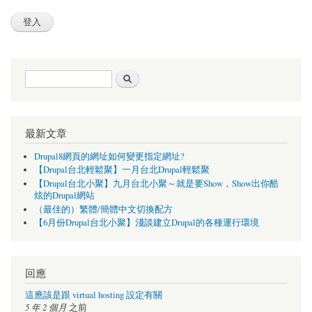
搜尋表單
搜尋
最新文章
Drupal8網頁的網址如何變更指定網址?
【Drupal台北輕鬆聚】一月台北Drupal輕鬆聚
【Drupal台北小聚】九月台北小聚～就是要Show，Show出你酷
炫的Drupal網站
（最佳的）繁體/簡體中文切換配方
【6月份Drupal台北小聚】淺談建立Drupal的各種運行環境
回應
這應該是跟 virtual hosting 設定有關
5 年 2 個月
之前