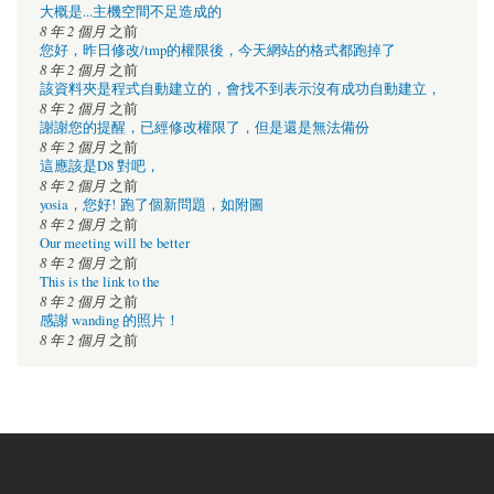
大概是...主機空間不足造成的
8 年 2 個月
之前
您好，昨日修改/tmp的權限後，今天網站的格式都跑掉了
8 年 2 個月
之前
該資料夾是程式自動建立的，會找不到表示沒有成功自動建立，
8 年 2 個月
之前
謝謝您的提醒，已經修改權限了，但是還是無法備份
8 年 2 個月
之前
這應該是D8 對吧，
8 年 2 個月
之前
yosia，您好! 跑了個新問題，如附圖
8 年 2 個月
之前
Our meeting will be better
8 年 2 個月
之前
This is the link to the
8 年 2 個月
之前
感謝 wanding 的照片！
8 年 2 個月
之前