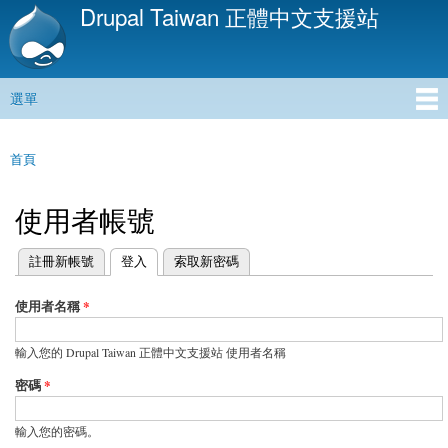
Drupal Taiwan 正體中文支援站
移
至
主
內
選單
容
主選單
首頁
您在這裡
使用者帳號
(作用中頁籤)
註冊新帳號
登入
索取新密碼
主要索引標籤
使用者名稱
*
輸入您的 Drupal Taiwan 正體中文支援站 使用者名稱
密碼
*
輸入您的密碼。