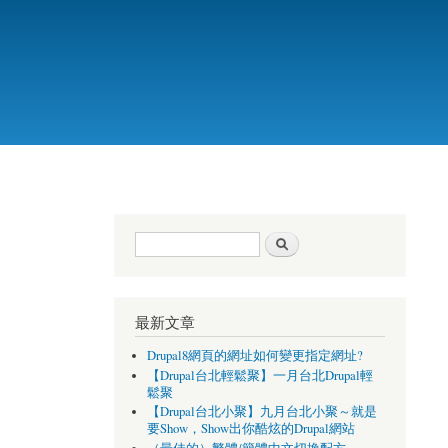
搜尋表單
搜尋
最新文章
Drupal8網頁的網址如何變更指定網址?
【Drupal台北輕鬆聚】一月台北Drupal輕
鬆聚
【Drupal台北小聚】九月台北小聚～就是
要Show，Show出你酷炫的Drupal網站