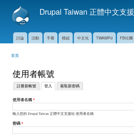
Drupal Taiwan 正體中文支
討論
活動
手冊
模組
中文化
TWAMPd
FB社團
主選單
首頁
您在這裡
使用者帳號
(作用中頁籤)
註冊新帳號
登入
索取新密碼
主要索引標籤
使用者名稱
*
輸入您的 Drupal Taiwan 正體中文支援站 使用者名稱
密碼
*