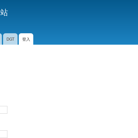
移
援站
至
主
內
容
DGT
登入