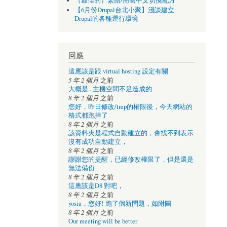
（最佳的）繁體/簡體中文切換配方
【6月份Drupal台北小聚】淺談建立
Drupal的各種運行環境
回應
這應該是跟 virtual hosting 設定有關
5 年 2 個月
之前
大概是...主機空間不足造成的
8 年 2 個月
之前
您好，昨日修改/tmp的權限後，今天網站的
格式都跑掉了
8 年 2 個月
之前
該資料夾是程式自動建立的，會找不到表示
沒有成功自動建立，
8 年 2 個月
之前
謝謝您的提醒，已經修改權限了，但是還是
無法備份
8 年 2 個月
之前
這應該是D8 對吧，
8 年 2 個月
之前
yosia，您好! 跑了個新問題，如附圖
8 年 2 個月
之前
Our meeting will be better