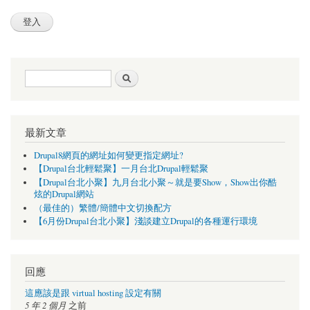
搜尋表單
搜尋
最新文章
Drupal8網頁的網址如何變更指定網址?
【Drupal台北輕鬆聚】一月台北Drupal輕鬆聚
【Drupal台北小聚】九月台北小聚～就是要Show，Show出你酷
炫的Drupal網站
（最佳的）繁體/簡體中文切換配方
【6月份Drupal台北小聚】淺談建立Drupal的各種運行環境
回應
這應該是跟 virtual hosting 設定有關
5 年 2 個月
之前