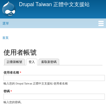
Drupal Taiwan 正體中文支援站
移
至
主
內
選單
容
主選單
首頁
您在這裡
使用者帳號
(作用中頁籤)
註冊新帳號
登入
索取新密碼
主要索引標籤
使用者名稱
*
輸入您的 Drupal Taiwan 正體中文支援站 使用者名稱
密碼
*
輸入您的密碼。