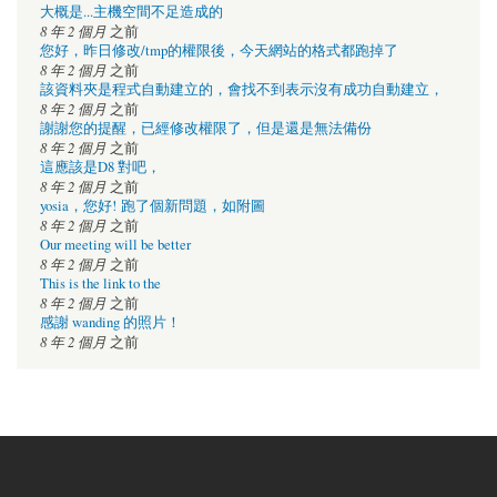
大概是...主機空間不足造成的
8 年 2 個月
之前
您好，昨日修改/tmp的權限後，今天網站的格式都跑掉了
8 年 2 個月
之前
該資料夾是程式自動建立的，會找不到表示沒有成功自動建立，
8 年 2 個月
之前
謝謝您的提醒，已經修改權限了，但是還是無法備份
8 年 2 個月
之前
這應該是D8 對吧，
8 年 2 個月
之前
yosia，您好! 跑了個新問題，如附圖
8 年 2 個月
之前
Our meeting will be better
8 年 2 個月
之前
This is the link to the
8 年 2 個月
之前
感謝 wanding 的照片！
8 年 2 個月
之前