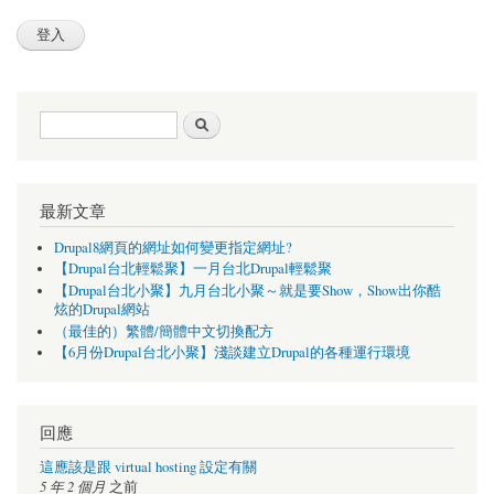
搜尋表單
搜尋
最新文章
Drupal8網頁的網址如何變更指定網址?
【Drupal台北輕鬆聚】一月台北Drupal輕鬆聚
【Drupal台北小聚】九月台北小聚～就是要Show，Show出你酷
炫的Drupal網站
（最佳的）繁體/簡體中文切換配方
【6月份Drupal台北小聚】淺談建立Drupal的各種運行環境
回應
這應該是跟 virtual hosting 設定有關
5 年 2 個月
之前