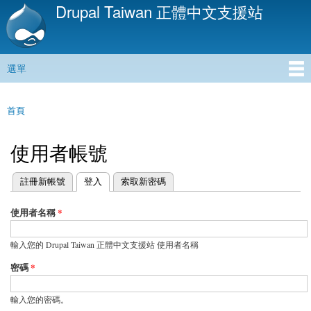
Drupal Taiwan 正體中文支援站
移
至
主
內
選單
容
主選單
首頁
您在這裡
使用者帳號
(作用中頁籤)
註冊新帳號
登入
索取新密碼
主要索引標籤
使用者名稱
*
輸入您的 Drupal Taiwan 正體中文支援站 使用者名稱
密碼
*
輸入您的密碼。