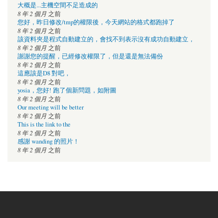
大概是...主機空間不足造成的
8 年 2 個月
之前
您好，昨日修改/tmp的權限後，今天網站的格式都跑掉了
8 年 2 個月
之前
該資料夾是程式自動建立的，會找不到表示沒有成功自動建立，
8 年 2 個月
之前
謝謝您的提醒，已經修改權限了，但是還是無法備份
8 年 2 個月
之前
這應該是D8 對吧，
8 年 2 個月
之前
yosia，您好! 跑了個新問題，如附圖
8 年 2 個月
之前
Our meeting will be better
8 年 2 個月
之前
This is the link to the
8 年 2 個月
之前
感謝 wanding 的照片！
8 年 2 個月
之前