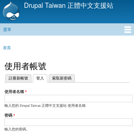
Drupal Taiwan 正體中文支援站
移
至
主
內
選單
容
主選單
首頁
您在這裡
使用者帳號
(作用中頁籤)
註冊新帳號
登入
索取新密碼
主要索引標籤
使用者名稱
*
輸入您的 Drupal Taiwan 正體中文支援站 使用者名稱
密碼
*
輸入您的密碼。