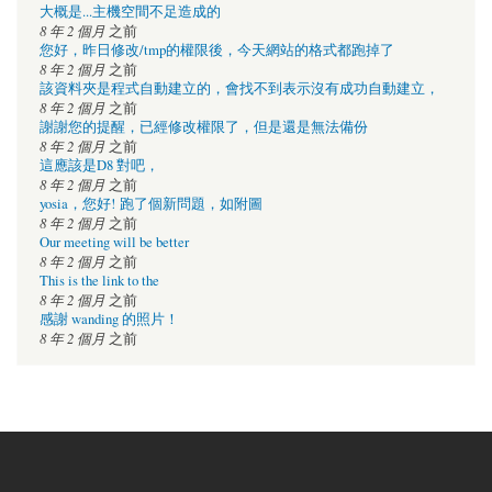
大概是...主機空間不足造成的
8 年 2 個月
之前
您好，昨日修改/tmp的權限後，今天網站的格式都跑掉了
8 年 2 個月
之前
該資料夾是程式自動建立的，會找不到表示沒有成功自動建立，
8 年 2 個月
之前
謝謝您的提醒，已經修改權限了，但是還是無法備份
8 年 2 個月
之前
這應該是D8 對吧，
8 年 2 個月
之前
yosia，您好! 跑了個新問題，如附圖
8 年 2 個月
之前
Our meeting will be better
8 年 2 個月
之前
This is the link to the
8 年 2 個月
之前
感謝 wanding 的照片！
8 年 2 個月
之前