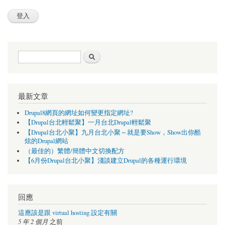
搜尋表單
搜尋
最新文章
Drupal8網頁的網址如何變更指定網址?
【Drupal台北輕鬆聚】一月台北Drupal輕鬆聚
【Drupal台北小聚】九月台北小聚～就是要Show，Show出你酷
炫的Drupal網站
（最佳的）繁體/簡體中文切換配方
【6月份Drupal台北小聚】淺談建立Drupal的各種運行環境
回應
這應該是跟 virtual hosting 設定有關
5 年 2 個月
之前