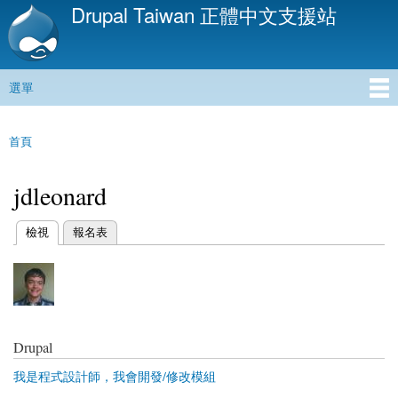
Drupal Taiwan 正體中文支援站
移
至
主
內
選單
容
主選單
首頁
您在這裡
jdleonard
(作用中頁籤)
檢視
報名表
主要索引標籤
Drupal
我是程式設計師，我會開發/修改模組