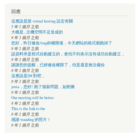
回應
這應該是跟 virtual hosting 設定有關
5 年 2 個月
之前
大概是...主機空間不足造成的
8 年 2 個月
之前
您好，昨日修改/tmp的權限後，今天網站的格式都跑掉了
8 年 2 個月
之前
該資料夾是程式自動建立的，會找不到表示沒有成功自動建立，
8 年 2 個月
之前
謝謝您的提醒，已經修改權限了，但是還是無法備份
8 年 2 個月
之前
這應該是D8 對吧，
8 年 2 個月
之前
yosia，您好! 跑了個新問題，如附圖
8 年 2 個月
之前
Our meeting will be better
8 年 2 個月
之前
This is the link to the
8 年 2 個月
之前
感謝 wanding 的照片！
8 年 2 個月
之前