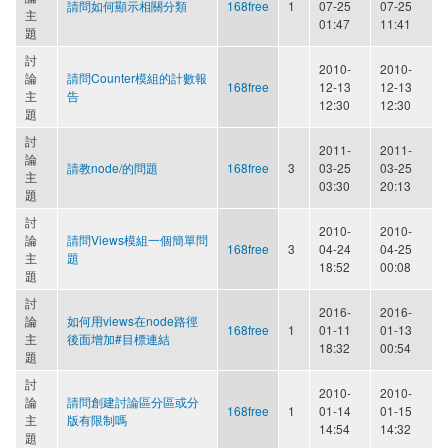
請問如何顯示相關分類
168free
1
07-25
07-25
主
01:47
11:41
題
討
2010-
2010-
論
請問Counter模組的計數報
168free
12-13
12-13
主
告
12:30
12:30
題
討
2011-
2011-
論
請教node/的問題
168free
3
03-25
03-25
主
03:30
20:13
題
討
2010-
2010-
論
請問Views模組一個簡單問
168free
3
04-24
04-25
主
題
18:52
00:08
題
討
2016-
2016-
論
如何用views在node路徑
168free
1
01-11
01-13
主
後面增加#目標連結
18:32
00:54
題
討
2010-
2010-
論
請問創建討論區分區或分
168free
1
01-14
01-15
主
版有限制嗎
14:54
14:32
題