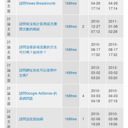
論
請問Views Breadcrumb
168free
04-26
04-26
主
17:14
17:14
題
討
2010-
2011-
論
請問有沒有計算周或月瀏
168free
2
12-27
01-06
主
覽次數的模組
07:12
02:28
題
討
2010-
2010-
論
請問這樣節省流量的方法
168free
08-17
08-17
主
可行嗎？如何作？
17:32
17:32
題
討
2012-
2012-
論
請問網址別名可以使用中
168free
03-02
03-02
主
文嗎?
03:20
03:20
題
討
2010-
2010-
論
請問Google AdSense 的
168free
4
03-03
04-03
主
原碼問題
04:18
07:19
題
討
2010-
2010-
論
請問這段原始碼
168free
1
02-06
02-06
主
19:29
19:56
題