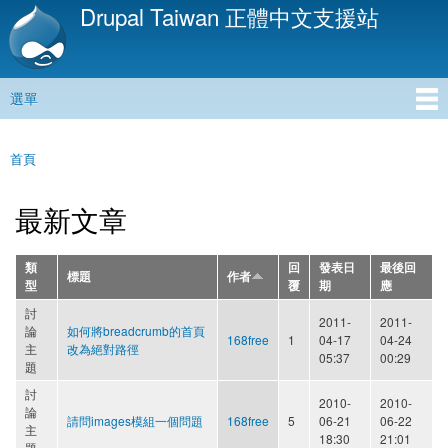
Drupal Taiwan 正體中文支援站
移
至
主
內
選單
容
主選單
首頁
您在這裡
最新文章
類
回
發表日
最後回
標題
作者
型
覆
期
應
討
2011-
2011-
論
如何將breadcrumb的首頁
168free
1
04-17
04-24
主
改為絕對路徑
05:37
00:29
題
討
2010-
2010-
論
請問images模組一個問題
168free
5
06-21
06-22
主
18:30
21:01
題