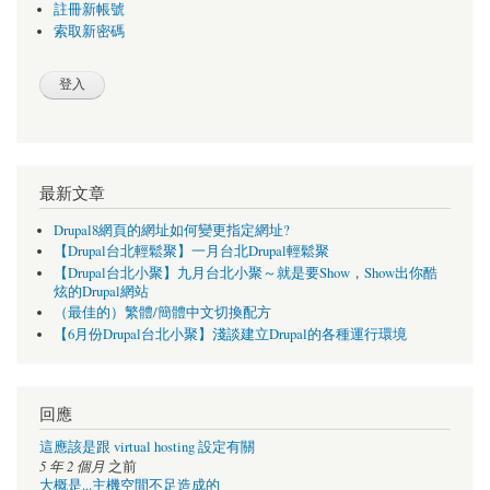
註冊新帳號
索取新密碼
最新文章
Drupal8網頁的網址如何變更指定網址?
【Drupal台北輕鬆聚】一月台北Drupal輕鬆聚
【Drupal台北小聚】九月台北小聚～就是要Show，Show出你酷
炫的Drupal網站
（最佳的）繁體/簡體中文切換配方
【6月份Drupal台北小聚】淺談建立Drupal的各種運行環境
回應
這應該是跟 virtual hosting 設定有關
5 年 2 個月
之前
大概是...主機空間不足造成的