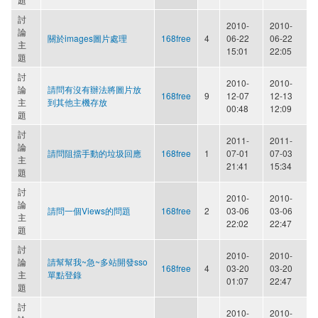
討
2010-
2010-
論
關於images圖片處理
168free
4
06-22
06-22
主
15:01
22:05
題
討
2010-
2010-
論
請問有沒有辦法將圖片放
168free
9
12-07
12-13
主
到其他主機存放
00:48
12:09
題
討
2011-
2011-
論
請問阻擋手動的垃圾回應
168free
1
07-01
07-03
主
21:41
15:34
題
討
2010-
2010-
論
請問一個Views的問題
168free
2
03-06
03-06
主
22:02
22:47
題
討
2010-
2010-
論
請幫幫我~急~多站開發sso
168free
4
03-20
03-20
主
單點登錄
01:07
22:47
題
討
2010-
2010-