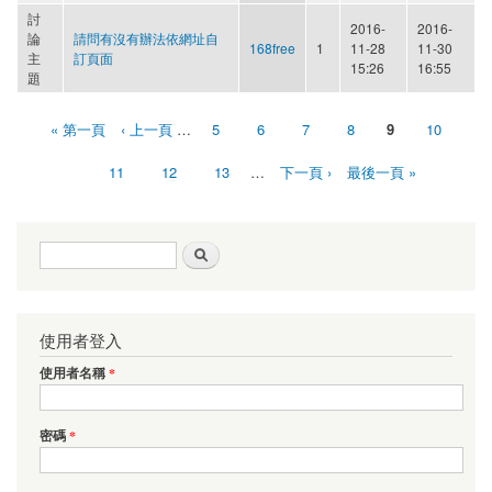
討
2016-
2016-
論
請問有沒有辦法依網址自
168free
1
11-28
11-30
主
訂頁面
15:26
16:55
題
« 第一頁
‹ 上一頁
…
5
6
7
8
9
10
頁面
11
12
13
…
下一頁 ›
最後一頁 »
搜尋表單
搜尋
使用者登入
使用者名稱
*
密碼
*