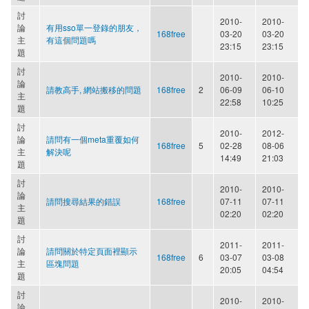
討
2010-
2010-
論
有用sso單一登錄的朋友，
168free
03-20
03-20
主
有這個問題嗎
23:15
23:15
題
討
2010-
2010-
論
請教高手, 網站搬移的問題
168free
2
06-09
06-10
主
22:58
10:25
題
討
2010-
2012-
論
請問有一個meta重覆如何
168free
5
02-28
08-06
主
解決呢
14:49
21:03
題
討
2010-
2010-
論
請問搜尋結果的錯誤
168free
07-11
07-11
主
02:20
02:20
題
討
2011-
2011-
論
請問關於特定頁面裡顯示
168free
6
03-07
03-08
主
區塊問題
20:05
04:54
題
討
2010-
2010-
論