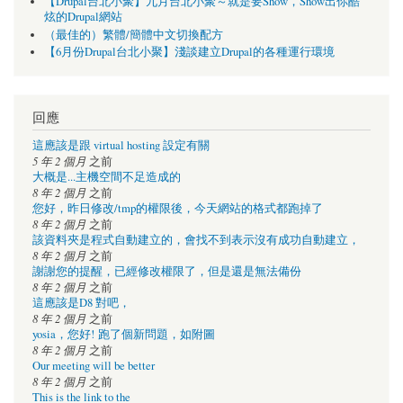
【Drupal台北小聚】九月台北小聚～就是要Show，Show出你酷
炫的Drupal網站
（最佳的）繁體/簡體中文切換配方
【6月份Drupal台北小聚】淺談建立Drupal的各種運行環境
回應
這應該是跟 virtual hosting 設定有關
5 年 2 個月
之前
大概是...主機空間不足造成的
8 年 2 個月
之前
您好，昨日修改/tmp的權限後，今天網站的格式都跑掉了
8 年 2 個月
之前
該資料夾是程式自動建立的，會找不到表示沒有成功自動建立，
8 年 2 個月
之前
謝謝您的提醒，已經修改權限了，但是還是無法備份
8 年 2 個月
之前
這應該是D8 對吧，
8 年 2 個月
之前
yosia，您好! 跑了個新問題，如附圖
8 年 2 個月
之前
Our meeting will be better
8 年 2 個月
之前
This is the link to the