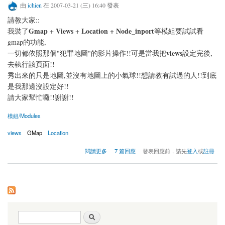
由
ichien
在 2007-03-21 (三) 16:40 發表
請教大家::
Gmap + Views + Location + Node_inport
我裝了
等模組要試試看
gmap的功能,
views
一切都依照那個"犯罪地圖"的影片操作!!可是當我把
設定完後,
去執行該頁面!!
秀出來的只是地圖,並沒有地圖上的小氣球!!想請教有試過的人!!到底
是我那邊沒設定好!!
請大家幫忙囉!!謝謝!!
模組/Modules
views
GMap
Location
關於關於Gmap的設定
閱讀更多
7 篇回應
發表回應前，請先
登入
或
註冊
搜尋表單
搜尋