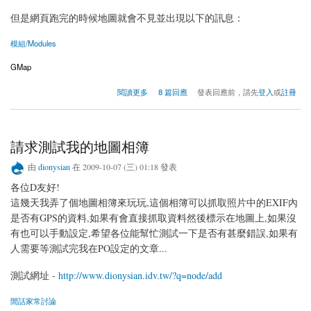
但是網頁跑完的時候地圖就會不見並出現以下的訊息：
模組/Modules
GMap
關於Google Map API被停用了怎麼辦?
閱讀更多
8 篇回應
發表回應前，請先
登入
或
註冊
請求測試我的地圖相簿
由
dionysian
在 2009-10-07 (三) 01:18 發表
各位D友好!
這幾天我弄了個地圖相簿來玩玩,這個相簿可以抓取照片中的EXIF內
是否有GPS的資料,如果有會直接抓取資料然後標示在地圖上,如果沒
有也可以手動設定,希望各位能幫忙測試一下是否有甚麼錯誤,如果有
人需要等測試完我在PO設定的文章...
測試網址 -
http://www.dionysian.idv.tw/?q=node/add
閒話家常討論