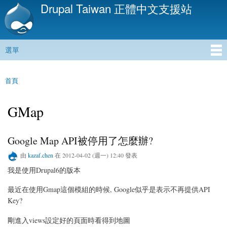
Drupal Taiwan 正體中文支援站
移
至
主
內
選單
容
主選單
首頁
您在這裡
GMap
Google Map API被停用了怎麼辦?
由
kazaf.chen
在 2012-04-02 (週一) 12:40 發表
我是使用Drupal6的版本
最近在使用Gmap這個模組的時候, Google似乎是表示不再提供API
Key?
剛進入views設定好的頁面時看得到地圖