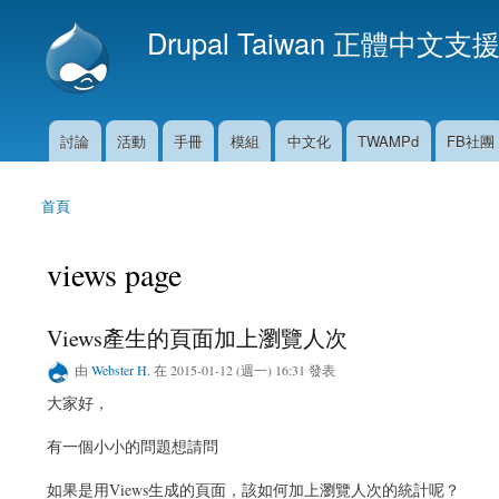
Drupal Taiwan 正體中文支
討論
活動
手冊
模組
中文化
TWAMPd
FB社團
主選單
首頁
您在這裡
views page
Views產生的頁面加上瀏覽人次
由
Webster H.
在 2015-01-12 (週一) 16:31 發表
大家好，
有一個小小的問題想請問
如果是用Views生成的頁面，該如何加上瀏覽人次的統計呢？