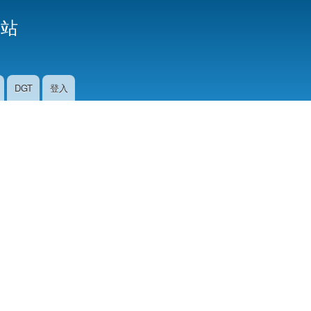
移
援站
至
主
內
容
DGT
登入