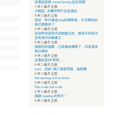
這應該是跟 virtual hosting 設定有關
5 年 2 個月
之前
大概是...主機空間不足造成的
8 年 2 個月
之前
您好，昨日修改/tmp的權限後，今天網站的
格式都跑掉了
8 年 2 個月
之前
該資料夾是程式自動建立的，會找不到表示
沒有成功自動建立，
8 年 2 個月
之前
謝謝您的提醒，已經修改權限了，但是還是
無法備份
8 年 2 個月
之前
這應該是D8 對吧，
8 年 2 個月
之前
yosia，您好! 跑了個新問題，如附圖
8 年 2 個月
之前
Our meeting will be better
8 年 2 個月
之前
This is the link to the
8 年 2 個月
之前
感謝 wanding 的照片！
8 年 2 個月
之前