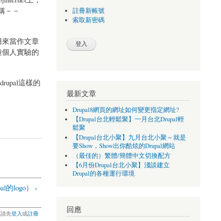
名稱－－
註冊新帳號
索取新密碼
上用來當作文章
一種個人實驗的
upal這樣的
最新文章
Drupal8網頁的網址如何變更指定網址?
【Drupal台北輕鬆聚】一月台北Drupal輕
鬆聚
【Drupal台北小聚】九月台北小聚～就是
要Show，Show出你酷炫的Drupal網站
（最佳的）繁體/簡體中文切換配方
【6月份Drupal台北小聚】淺談建立
Drupal的各種運行環境
pal的logo） ›
回應
，請先
登入
或
註冊