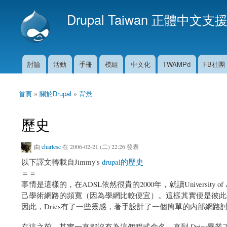
Drupal Taiwan 正體中文支
討論
活動
手冊
模組
中文化
TWAMPd
FB社團
主選單
首頁
»
關於Drupal
»
背景
您在這裡
歷史
由
charlesc
在 2006-02-21 (二) 22:26 發表
以下譯文轉載自Jimmy's
drupal的歷史
＝＝
事情是這樣的，在ADSL依然很貴的2000年，就讀University of An
己學術網路的頻寬（因為學網比較便宜）。這樣其實便是彼此
因此，Dries有了一些靈感，著手設計了一個簡單的內部網
在這之前，其實一直都沒有為這個程式命名，直到 Dries畢業