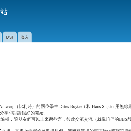
移
援站
至
主
內
容
DGT
登入
twerp（比利時）的兩位學生 Dries Buytaert 和 Hans Snijder 
分享和討論很好的開始。
路討論板，讓朋友們可以上來留些言，彼此交流交流（就像咱們的BBS
了之後，在板上活躍的社群成員們，便想將這樣的東西從內部網路搬到int