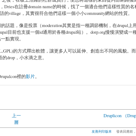
ies在註冊domain name的時候，找了一個適合他們這樣性質的
荷蘭語的village，其實很符合他們這樣一個小小community網站的性質。
話題，像是投票（moderation其實是指一種調節機制，在drupal
al目前也支援一個id通用於各種drupal站）。dorp.org慢慢演變成
點一點實現。
(GPL,GPL)的方式釋出軟體，讓更多人可以延伸、創造出不同的風貌。而dr
英語的drop，小水滴之意。
palcon裡的
影片
。
上一
Druplicon （Dru
層
友善列印版本
發表回應前