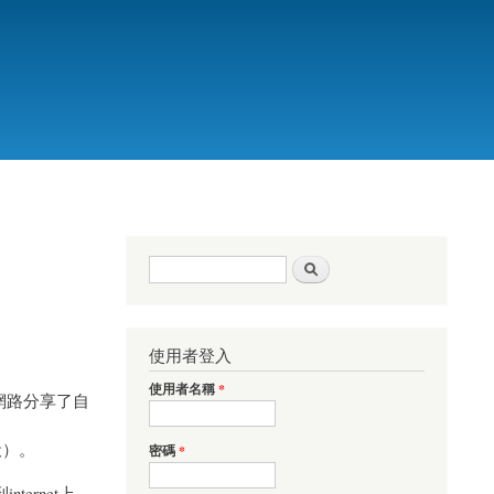
搜尋表單
搜尋
使用者登入
使用者名稱
*
用無線網路分享了自
般）。
密碼
*
ernet上，