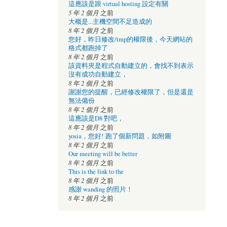
這應該是跟 virtual hosting 設定有關
5 年 2 個月
之前
大概是...主機空間不足造成的
8 年 2 個月
之前
您好，昨日修改/tmp的權限後，今天網站的
格式都跑掉了
8 年 2 個月
之前
該資料夾是程式自動建立的，會找不到表示
沒有成功自動建立，
8 年 2 個月
之前
謝謝您的提醒，已經修改權限了，但是還是
無法備份
8 年 2 個月
之前
這應該是D8 對吧，
8 年 2 個月
之前
yosia，您好! 跑了個新問題，如附圖
8 年 2 個月
之前
Our meeting will be better
8 年 2 個月
之前
This is the link to the
8 年 2 個月
之前
感謝 wanding 的照片！
8 年 2 個月
之前