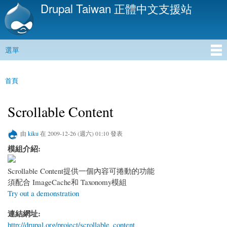
Drupal Taiwan 正體中文支援站
移
至
主
內
選單
容
主選單
首頁
您在這裡
Scrollable Content
由
kiku
在 2009-12-26 (週六) 01:10 發表
模組介紹:
Scrollable Content提供一個內容可捲動的功能
須配合 ImageCache和 Taxonomy模組
Try out a demonstration
連結網址:
http://drupal.org/project/scrollable_content