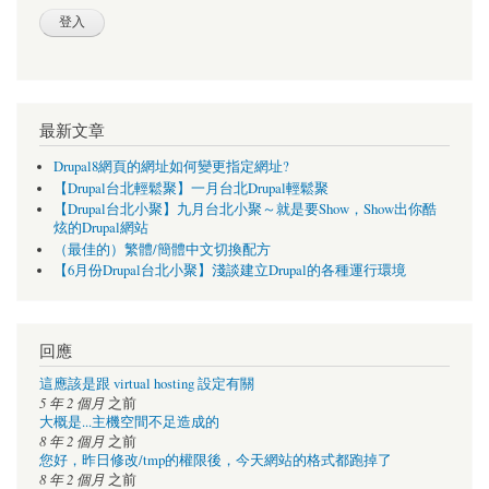
最新文章
Drupal8網頁的網址如何變更指定網址?
【Drupal台北輕鬆聚】一月台北Drupal輕鬆聚
【Drupal台北小聚】九月台北小聚～就是要Show，Show出你酷
炫的Drupal網站
（最佳的）繁體/簡體中文切換配方
【6月份Drupal台北小聚】淺談建立Drupal的各種運行環境
回應
這應該是跟 virtual hosting 設定有關
5 年 2 個月
之前
大概是...主機空間不足造成的
8 年 2 個月
之前
您好，昨日修改/tmp的權限後，今天網站的格式都跑掉了
8 年 2 個月
之前