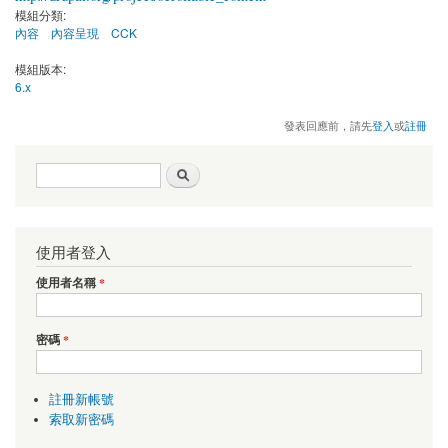
模組分類:
內容
內容呈現
CCK
模組版本:
6.x
發表回應前，請先
登入
或
註冊
搜尋表單
搜尋
使用者登入
使用者名稱
*
密碼
*
註冊新帳號
索取新密碼