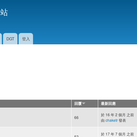
移
援站
至
主
內
容
DGT
登入
回覆
最新回應
於 16 年 2 個月 之前
66
由
chaketr
發表
於 17 年 7 個月 之前
52