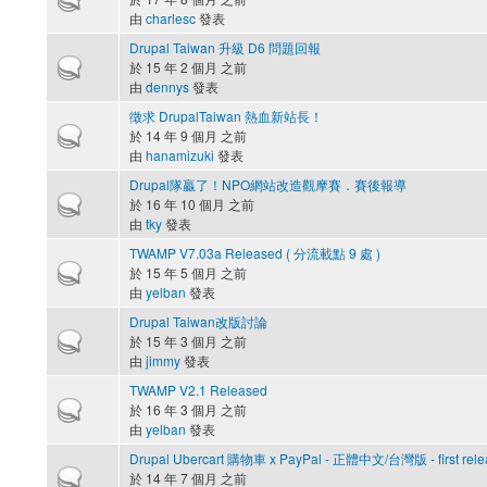
由
charlesc
發表
Drupal Taiwan 升級 D6 問題回報
熱門主題
於 15 年 2 個月 之前
由
dennys
發表
徵求 DrupalTaiwan 熱血新站長！
熱門主題
於 14 年 9 個月 之前
由
hanamizuki
發表
Drupal隊贏了！NPO網站改造觀摩賽．賽後報導
熱門主題
於 16 年 10 個月 之前
由
tky
發表
TWAMP V7.03a Released ( 分流載點 9 處 )
熱門主題
於 15 年 5 個月 之前
由
yelban
發表
Drupal Taiwan改版討論
熱門主題
於 15 年 3 個月 之前
由
jimmy
發表
TWAMP V2.1 Released
熱門主題
於 16 年 3 個月 之前
由
yelban
發表
Drupal Ubercart 購物車 x PayPal - 正體中文/台灣版 - first rele
熱門主題
於 14 年 7 個月 之前