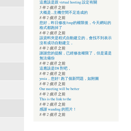
這應該是跟 virtual hosting 設定有關
5 年 2 個月
之前
大概是...主機空間不足造成的
8 年 2 個月
之前
您好，昨日修改/tmp的權限後，今天網站的
格式都跑掉了
8 年 2 個月
之前
該資料夾是程式自動建立的，會找不到表示
沒有成功自動建立，
8 年 2 個月
之前
謝謝您的提醒，已經修改權限了，但是還是
無法備份
8 年 2 個月
之前
這應該是D8 對吧，
8 年 2 個月
之前
yosia，您好! 跑了個新問題，如附圖
8 年 2 個月
之前
Our meeting will be better
8 年 2 個月
之前
This is the link to the
8 年 2 個月
之前
感謝 wanding 的照片！
8 年 2 個月
之前