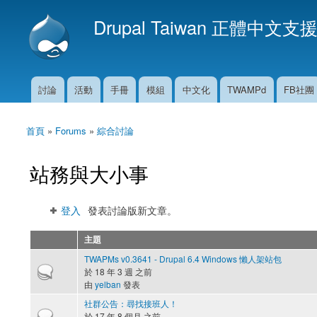
Drupal Taiwan 正體中文支
討論
活動
手冊
模組
中文化
TWAMPd
FB社團
主選單
首頁
»
Forums
»
綜合討論
您在這裡
站務與大小事
登入
發表討論版新文章。
主題
TWAPMs v0.3641 - Drupal 6.4 Windows 懶人架站包
熱門主題
於 18 年 3 週 之前
由
yelban
發表
社群公告：尋找接班人！
熱門主題
於 17 年 8 個月 之前