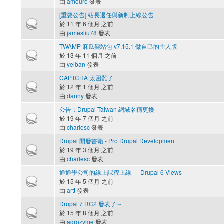
由
amouro
發表
[重要公告] 站長退任與新制上線公告
熱門主題
於 11 年 6 個月 之前
由
jamesliu78
發表
TWAMP 麻瓜架站包 v7.15.1 做自己的主人版
熱門主題
於 13 年 11 個月 之前
由
yelban
發表
CAPTCHA 太困難了
熱門主題
於 12 年 1 個月 之前
由
danny
發表
公告：Drupal Taiwan 網域名稱更換
熱門主題
於 19 年 7 個月 之前
由
charlesc
發表
Drupal 開發書籍 - Pro Drupal Development
熱門主題
於 19 年 3 個月 之前
由
charlesc
發表
通通學公司的線上課程上線 － Drupal 6 Views
熱門主題
於 15 年 5 個月 之前
由
artt
發表
Drupal 7 RC2 發表了～
熱門主題
於 15 年 8 個月 之前
由
agrozyme
發表